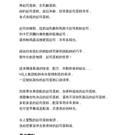
烤起司蛋糕、生乳酪蛋糕、
紐約起司蛋糕、提拉米蘇、舒芙蕾起司蛋糕等等，
各式各樣的起司蛋糕。
起司的種類，從奶油乳酪和馬斯卡彭等新鮮起司，
到卡芒貝爾白黴乾酪和藍黴起司，
還有帕瑪森這種硬質起司，非常多樣化。
經由目前當紅的糕點研究家和甜點師的巧手，
製作出創意無限，起司蛋糕的世界！
從未嚐過看過的味道、配方、外觀和食材組合……
6位人氣甜點師各自發揮創意的表演，
一定能拓展你的起司蛋糕口袋清單。
與當季水果搭配的起司蛋糕、加香料提味的起司蛋糕、
感覺像在吃冰品的起司蛋糕、還有不添加乳製品的起司蛋糕，
多彩多姿的起司蛋糕，配茶享用非常美味，
也可當早餐或是配酒，共度美好的時光。
令人驚豔的起司蛋糕食譜，
送給想要追求全新美味的起司蛋糕迷。