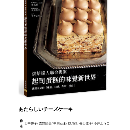
あたらしいチーズケーキ
作
田中博子/ 吉野陽美/ 中川たま/ 鶴見昂/ 長田佳子/ 今井ようこ
者