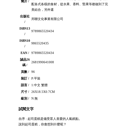
簡介 /
配各式各樣的食材，從水果、香料、堅果等都做到了完
美結合，另外還
出版社
邦聯文化事業有限公司
/
ISBN13
9789865520434
/
ISBN10
9865520435
/
EAN /
9789865520434
誠品26
2681990641008
碼 /
頁數 /
96
裝訂 /
P:平裝
語言 /
1:中文 繁體
尺寸 /
26X18.5X0.7CM
級別 /
N:無
試閱文字
自序 : 起司蛋糕是備受眾人喜愛的人氣糕點。
說到起司蛋糕，你會想到什麼呢？