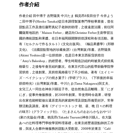
作者介紹
作者介紹 田中博子 吉野陽美 中川たま 鶴見昂8長田佳子 今井よう
こ田中博子(Hiroko Tanaka)從日本調理製菓專門學校畢業後，曾在
甜點店工作及擔任藤野真紀子老師的助理，之後遠渡法國，前往阿
爾薩斯地區的「Maison Ferber」總店向Christine Ferber主廚學習法
國的傳統甜點和果醬。在日本福岡縣開辦烘焙課程和各項活動。著
有《セルクルで作るタルト》(文化出版局)、《極品果醬學》(邦聯
文化)、《法國甜點聖地的珍藏食譜》(台灣東販)等書。吉野陽美
(Akimi Yoshino)是一位烘焙師，也是日本東京西荻窪烘焙坊
「Amy's Bakeshop」的經營者。學生時期造訪紐約時被美式烘焙風
格吸引，之後每年會至紐約數次。在東京代官山的藍帶廚藝學院學
習烘焙，之後創業。其烘焙風格吸引了不少粉絲。著有《エイミー
ズ・ベイクショップの焼き菓子》(学研プラス)、《下班後的幸福
烘焙時光》(台灣東販)等書。中川たま(Tama Nakagawa)與丈夫、
女兒三人一同住在神奈川縣逗子市。從自然食品店離職，至「にぎ
にぎ」從事外燴服務後，於2008年創業。常使用時令蔬果，研發
出在家也能輕鬆做出還原度高的家庭料理及甜點而備受好評。常舉
辦活動及講座。著有《デイリーストック 朝、昼、晩 日々の料理
の味方》(グラフィック社)、《たまさんちのおおらかなおやつ》
(家の光協会)等書。鶴見昂(Takashi Tsurumi)神奈川縣人。在大阪
あべの辻料理專門學校學習料理基礎，在東京經歷過甜點師的工作
後，與友人合夥外燴服務的甜點大受歡迎。2008年於東京「Café