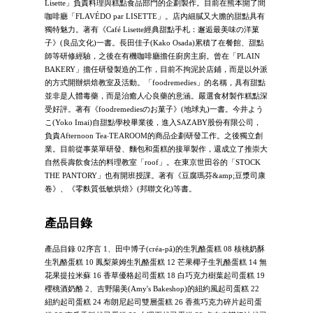
Lisette」負責料理與糕點食品部門的企劃製作。目前在熊本開了間
咖啡廳「FLAVÉDO par LISETTE」。店內細膩又大膽的甜點具有
獨特魅力。著有《Café Lisette經典甜點手札：邂逅最美味の洋菓
子》(良品文化)一書。長田佳子(Kako Osada)累積了在餐館、甜點
師等研修經驗，之後在有機咖啡廳擔任廚房主廚。曾在「PLAIN
BAKERY」擔任研發製造的工作，目前不拘泥於店鋪，而是以外派
的方式開辦烘焙教室及活動。「foodremedies」的名稱，具有甜點
並非是人體毒藥，而是治癒人心良藥的意涵。嚴選食材製作糕點深
受好評。著有《foodremediesのお菓子》(地球丸)一書。今井よう
こ(Yoko Imai)自甜點學校畢業後，進入SAZABY股份有限公司，
負責Afternoon Tea‧TEAROOM的商品企劃研發工作。之後獨立創
業。目前從事菜單研發、麵包和蛋糕的接單製作，還成立了推崇大
自然長壽飲食法的料理教室「roof」。在東京世田谷的「STOCK
THE PANTORY」也有開班授課。著有《豆腐瑪芬&amp;豆漿司康
卷》、《零麩質低敏烘焙》(邦聯文化)等書。
產品目錄
產品目錄 02序言 1、田中博子(créa-pâ)的生乳酪蛋糕 08 核桃奶酥
生乳酪蛋糕 10 鳳梨萊姆生乳酪蛋糕 12 芒果椰子生乳酪蛋糕 14 無
花果提拉米蘇 16 香草優格起司蛋糕 18 白巧克力樹葉起司蛋糕 19
櫻桃酒奶酪 2、吉野陽美(Amy's Bakeshop)的紐約風起司蛋糕 22
紐約起司蛋糕 24 布朗尼起司雙層蛋糕 26 香蕉巧克力碎片起司蛋