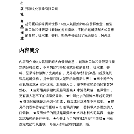
出
版
邦聯文化事業有限公司
社
商
起司蛋糕的味覺新世界：6位人氣甜點師各自發揮創意，創造
品
出口味和外觀都很新穎的起司蛋糕，不同的起司搭配各式各樣
描
的食材，從水果、香料、堅果等都做到了完美結合，另外還
述
內容簡介
內容簡介 6位人氣甜點師各自發揮創意， 創造出口味和外觀都很新
穎的起司蛋糕， 不同的起司搭配各式各樣的食材， 從水果、香
料、堅果等都做到了完美結合， 另外還有特別的冰品口感及無乳
製品起司蛋糕， 是全新且讓人驚艷的味覺新世界！ ★田中博子的
生乳酪蛋糕★ 冰冰涼涼、滑順易入口， 夏季時冰箱必備的宴客好
點心。 ★吉野陽美的紐約風起司蛋糕★ 水浴蒸烤後，色澤雪白，
更有讓人忘不了的濃濃奶香味。 ★中川たま的新鮮水果起司蛋糕
★ 微微的酸味是水果調和而成， 微溫或冰涼產生不同感受。 ★鶴
見昂的香料香草起司蛋糕★ 打破單調印象， 香料帶來多層次的入
口體驗。 ★長田佳子的混搭起司蛋糕★ 各種材料各司其職， 無數
次試驗後的最佳平衡。 ★今井ようこ的無乳製品起司蛋糕★ 用豆
腐完成起司風蛋糕， 每個人都能品嚐的溫順口感。