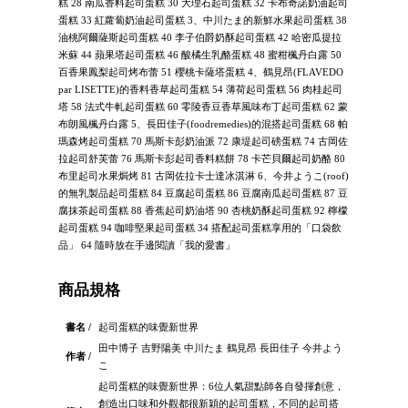
糕 28 南瓜香料起司蛋糕 30 大理石起司蛋糕 32 卡布奇諾奶油起司
蛋糕 33 紅蘿蔔奶油起司蛋糕 3、中川たま的新鮮水果起司蛋糕 38
油桃阿爾薩斯起司蛋糕 40 李子伯爵奶酥起司蛋糕 42 哈密瓜提拉
米蘇 44 蘋果塔起司蛋糕 46 酸橘生乳酪蛋糕 48 蜜柑楓丹白露 50
百香果鳳梨起司烤布蕾 51 櫻桃卡薩塔蛋糕 4、鶴見昂(FLAVEDO
par LISETTE)的香料香草起司蛋糕 54 薄荷起司蛋糕 56 肉桂起司
塔 58 法式牛軋起司蛋糕 60 零陵香豆香草風味布丁起司蛋糕 62 蒙
布朗風楓丹白露 5、長田佳子(foodremedies)的混搭起司蛋糕 68 帕
瑪森烤起司蛋糕 70 馬斯卡彭奶油派 72 康堤起司磅蛋糕 74 古岡佐
拉起司舒芙蕾 76 馬斯卡彭起司香料糕餅 78 卡芒貝爾起司奶酪 80
布里起司水果焗烤 81 古岡佐拉卡士達冰淇淋 6、今井ようこ(roof)
的無乳製品起司蛋糕 84 豆腐起司蛋糕 86 豆腐南瓜起司蛋糕 87 豆
腐抹茶起司蛋糕 88 香蕉起司奶油塔 90 杏桃奶酥起司蛋糕 92 檸檬
起司蛋糕 94 咖啡堅果起司蛋糕 34 搭配起司蛋糕享用的「口袋飲
品」 64 隨時放在手邊閱讀「我的愛書」
商品規格
書名 /
起司蛋糕的味覺新世界
田中博子 吉野陽美 中川たま 鶴見昂 長田佳子 今井よう
作者 /
こ
起司蛋糕的味覺新世界：6位人氣甜點師各自發揮創意，
創造出口味和外觀都很新穎的起司蛋糕，不同的起司搭