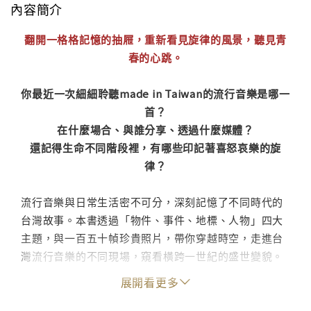
內容簡介
翻開一格格記憶的抽屜，重新看見旋律的風景，聽見青
春的心跳。
你最近一次細細聆聽made in Taiwan的流行音樂是哪一
首？
在什麼場合、與誰分享、透過什麼媒體？
還記得生命不同階段裡，有哪些印記著喜怒哀樂的旋
律？
流行音樂與日常生活密不可分，深刻記憶了不同時代的
台灣故事。本書透過「物件、事件、地標、人物」四大
主題，與一百五十幀珍貴照片，帶你穿越時空，走進台
灣流行音樂的不同現場，窺看橫跨一世紀的盛世變貌。
展開看更多
賞玩黑膠、卡帶、CD、MP3到數位串流，回顧音樂載體
如何演進、影響聆聽。重訪音樂喫茶、唱片行、歌廳、