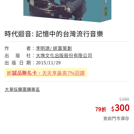
時代迴音: 記憶中的台灣流行音樂
作
者：
李明璁/ 統籌策劃
出
版
社：
大塊文化出版股份有限公司
出
版
日
期：
2015/11/29
刷
誠品聯名卡
，天天享最高7%回饋
大量採購團購專區
380
300
79
查詢門市庫存