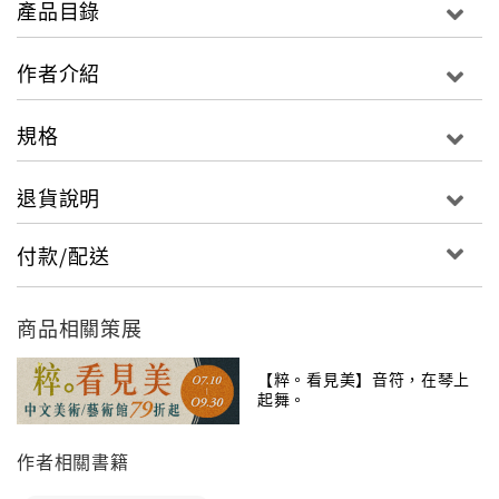
產品目錄
紅包場、中華體育館⋯⋯，體會餘音繞樑的感動。再回
首日治時代流行歌后、群星會、民歌手、偶像團體、獨
作者介紹
立樂團，細數台灣驕傲的聲音。別忘了無奇不有的禁
歌、萬人空巷的五燈獎熱潮、社運異議之聲、揚名國際
規格
的電影配樂⋯⋯
退貨說明
本書由台大社會系教授李明璁所帶領的團隊，歷時一年
的資料蒐集、重整與編寫。特邀四位資深音樂人／評論
付款/配送
家：馬世芳、劉國煒、葉雲平、熊儒賢，各撰寫一篇專
文，或宏觀敘述，或絮語個人生命史中流行音樂「物、
事、地、人」的流變記憶。
商品相關策展
全書四章，每章以六篇主題文章接力，透過輕快的敘述
【粹。看見美】音符，在琴上
起舞。
節奏，道出從日治時代到二十一世紀的台灣流行音樂身
世。附錄台灣流行音樂大事紀，以編年方式呈現；與相
作者相關書籍
關延伸閱讀之推薦書目。