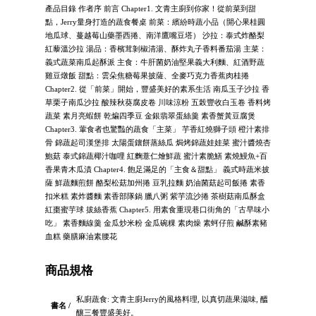
產品目錄 作者序 前言 Chapter1. 文青主廚到你家！從前菜到甜
點，Jerry量身打造的蔬食餐桌 前菜：繽紛時蔬小品（開心果桂圓
地瓜球、蔓越莓山藥墨西捲、南洋鷹嘴豆塔） 沙拉：泰式炸酪梨
紅藜溫沙拉 湯品：香檳茸剝椒清湯、酥炸丸子香料番茄湯 主菜：
義式蔬菜南瓜起酥派 主食：牛肝菌奶油堅果義大利麵、紅酒野蔬
雞豆燉飯 甜點：雲朵焦糖莓果披薩、全麥巧克力香蕉肉桂捲
Chapter2. 從「前菜」開始，豐盛美好的素系生活 南瓜玉子沙拉 香
草栗子南瓜沙拉 酸辣秋葵腐皮卷 川味涼粉 五榖豐收白玉卷 香料烤
蔬菜 素月亮蝦餅 乾煸四季豆 金銀翡翠蛋絲羹 素香蟹黃豆腐煲
Chapter3. 葷食者也驚豔的蔬食「主菜」 芋香紅燒獅子頭 橙汁素排
骨 錦蔬起司漢堡排 太陽蛋鑲餅蒸絲瓜 焗烤錦蔬娃娃菜 蜜汁醬燒杏
鮑菇 泰式錦蔬椰汁咖哩 紅麴薏仁燴鮮蔬 蜜汁素脆鱔 素燒鰻魚+百
香果青木瓜漬 Chapter4. 飽足滿足的「主食＆甜點」 義式時蔬米披
薩 鮮蔬麵煎餅 酪梨松菇加州捲 豆乳拉麵 奶油菌菇起司飯捲 素香
扣米糕 素炸醬麵 素香部隊鍋 臘八粥 紫芋流沙捲 茶樹菇南瓜酥盒
紅棗蜜芋球 拔絲香蕉 Chapter5. 用素食重現巷口街角的「古早味小
吃」 素香麵線羹 金瓜炒米粉 金瓜碗粿 素肉燥 素蚵仔煎 鹹酥素豬
血糕 藥膳麻油素腰花
商品規格
私廚蔬食: 文青主廚Jerry的風格料理, 以真切蔬果滋味, 醞
書名 /
釀三餐豐盛美好。