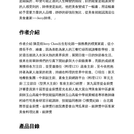
是細膩的，即便可能正遇到人生轉變的階段，好的能量是能讓身旁
的人感受到的，師傅便是如此。他把美食變成了一幅畫，用這幅畫
給予需要力量的人品嚐，靜靜的卻強壯無比，從美食就能認識這位
美食畫家──Jerry師傅。」
作者介紹
作者介紹 陳昆煌Jerry Chen出生彰化縣一個務農的樸實家庭，從小
擅長手作、繪畫，因為喜歡為家人的三餐忙碌而就讀餐飲學校，並
於退伍後踏入水深火熱的業界廚房，展開日復一日的快節奏生活。
後來在前輩師傅們的引薦下開始參與大小廚藝賽事，亮眼的成績逐
漸獲得各方注目，並受邀擔任《料理123》蔬食主廚，至今依然抱
持著為家人做菜的初衷，持續在料理的世界中前進。◎現任：新天
地餐飲集團－中廚副主廚、素食主廚網路平台《料理123》單元主
廚 三立節目《型男大主廚》客座主廚◎經歷： 第九屆菩提金廚獎
評審委員第十屆菩提金廚獎星光名廚人氣大賞台灣美食展中區參展
廚師玉山高級中學技能協同教師玉山高級中學就業輔道專班教師鎌
村綠竹筍美食研習示範講師、技能協同教師 ◎獲獎紀錄： 台北國
際菩提金廚獎－金牌獎行政院農委會台灣瓜果節－銀牌獎中區客家
美食料理比賽－銀牌獎
產品目錄