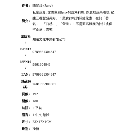
作者 /
陳昆煌 (Jerry)
私廚蔬食: 文青主廚Jerry的風格料理, 以真切蔬果滋味, 醞
釀三餐豐盛美好。：蔬食好吃的關鍵元素，在於「香
簡介 /
氣」、「口感」、「營養」！不需要高難度的技法或稀
罕食材，講究
出版社
知遠文化事業有限公司
/
ISBN13
9789861304847
/
ISBN10
9861304843
/
EAN /
9789861304847
誠品26
2681995900001
碼 /
頁數 /
192
開數 /
18K
裝訂 /
P:平裝
語言 /
1:中文 繁體
尺寸 /
23X17X1CM
級別 /
N:無