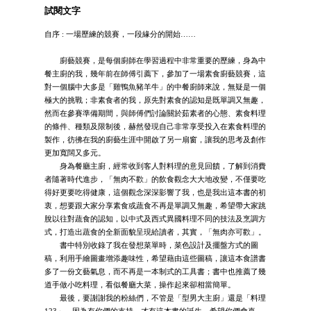
試閱文字
自序 : 一場歷練的競賽，一段緣分的開始……
廚藝競賽，是每個廚師在學習過程中非常重要的歷練，身為中
餐主廚的我，幾年前在師傅引薦下，參加了一場素食廚藝競賽，這
對一個腦中大多是「雞鴨魚豬羊牛」的中餐廚師來說，無疑是一個
極大的挑戰；非素食者的我，原先對素食的認知是既單調又無趣，
然而在參賽準備期間，與師傅們討論關於茹素者的心態、素食料理
的條件、種類及限制後，赫然發現自己非常享受投入在素食料理的
製作，彷彿在我的廚藝生涯中開啟了另一扇窗，讓我的思考及創作
更加寬闊又多元。
身為餐廳主廚，經常收到客人對料理的意見回饋，了解到消費
者隨著時代進步，「無肉不歡」的飲食觀念大大地改變，不僅要吃
得好更要吃得健康，這個觀念深深影響了我，也是我出這本書的初
衷，想要跟大家分享素食或蔬食不再是單調又無趣，希望帶大家跳
脫以往對蔬食的認知，以中式及西式異國料理不同的技法及烹調方
式，打造出蔬食的全新面貌呈現給讀者，其實，「無肉亦可歡」。
書中特別收錄了我在發想菜單時，菜色設計及擺盤方式的圖
稿，利用手繪圖畫增添趣味性，希望藉由這些圖稿，讓這本食譜書
多了一份文藝氣息，而不再是一本制式的工具書；書中也推薦了幾
道手做小吃料理，看似餐廳大菜，操作起來卻相當簡單。
最後，要謝謝我的粉絲們，不管是「型男大主廚」還是「料理
123」，因為有你們的支持，才有這本書的誕生，希望你們會喜