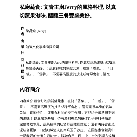
私廚蔬食: 文青主廚Jerry的風格料理, 以真
切蔬果滋味, 醞釀三餐豐盛美好。
作
陳昆煌 (Jerry)
者
出
版
知遠文化事業有限公司
社
商
私廚蔬食: 文青主廚Jerry的風格料理, 以真切蔬果滋味, 醞釀三
品
餐豐盛美好。：蔬食好吃的關鍵元素，在於「香氣」、「口
描
感」、「營養」！不需要高難度的技法或稀罕食材，講究
述
內容簡介
內容簡介 蔬食好吃的關鍵元素，在於「香氣」、「口感」、「營
養」！ 不需要高難度的技法或稀罕食材， 講究蔬果本身的氣味、
口味、質地特性， 運用食材間的交互作用，更能組合出意想不到
的滋味！ 以豆腐為基底，帶有濃郁香氣的酥炸丸子香料番茄湯；
完整釋放蕈菇、蔬菜精華的紅酒野蔬雞豆燉飯； 還有將綿密南瓜
泥結合蛋液，口感細緻迷人的南瓜玉子沙拉。 在國際素食競賽中
一舉奪冠的金牌主廚Jerry， 以融合日、西、中、台的烹調方式和