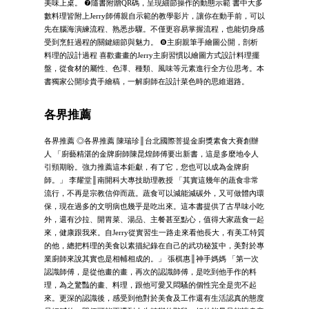
美味上桌。 ❼隨書附贈QR碼，呈現細節操作的動態示範 書中大多
數料理皆附上Jerry師傅親自示範的教學影片，讓你在動手前，可以
先在腦海演練流程、熟悉步驟。不僅更容易掌握流程，也能切身感
受到烹飪過程的關鍵細節與魅力。 ❽主廚親筆手繪圖公開，剖析
料理的設計過程 喜歡畫畫的Jerry主廚習慣以繪圖方式設計料理擺
盤，從食材的屬性、色澤、種類、風味等元素進行全方位思考。本
書獨家公開珍貴手繪稿，一解廚師在設計菜色時的思維迴路。
各界推薦
各界推薦 ◎各界推薦 陳瑞珍║台北國際菩提金廚獎素食大賽創辦
人 「廚藝精湛的金牌廚師陳昆煌師傅要出新書，這是多麼地令人
引頸期盼。強力推薦這本鉅獻，有了它，您也可以成為金牌廚
師。」 李耀堂║南開科大專技助理教授 「其實這幾年的蔬食非常
流行，不再是宗教信仰而蔬。蔬食可以減能減碳外，又可做體內環
保，現在過多的文明病也幾乎是吃出來。這本書提供了古早味小吃
外，還有沙拉、開胃菜、湯品、主餐甚至點心，值得大家蔬食一起
來，健康跟我來。自Jerry從實習生一路走來看他長大，有美工特質
的他，總把料理的美食以素描紀錄在自己的武功秘笈中，美對於專
業廚師來說其實也是相輔相成的。」 張棋惠║神手媽媽 「第一次
認識師傅，是從他畫的畫，再次的認識師傅，是吃到他手作的料
理，為之驚豔的畫、料理，跟他可愛又悶騷的個性完全是兜不起
來。更深的認識後，感受到他對於美食及工作還有生活認真的態度