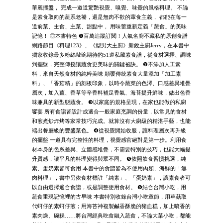
華麗擺盤， 完成一道道驚艷視覺、嗅覺、味覺的風格料理。 不論
是素食取向的蔬系老饕，還是無肉不歡的葷食主義， 都能在每一
道前菜、主食、主菜、甜點中， 用味蕾重新定義「蔬食」的美味
記憶！ ◎本書特色 ❶百萬追蹤訂閱！人氣名廚不藏私的原創食譜
網路節目《料理123》、《型男大主廚》新銳主廚Jerry，在本書中
獨家收錄最多粉絲敲碗期待的51道私藏素食譜，從食材選擇、調味
到擺盤，完整傳授讓蔬食更美味的關鍵祕訣。 ❷不添加人工素
料，來自天然食材的純粹美味 顛覆傳統素食大量添加「加工素
料」、「香菇精」的刻板印象，以時令蔬菜的色澤、口感差異堆疊
層次，加入薑、香草等辛香料補足香氣、海苔提升鮮味，做出色香
味兼具的新型態蔬食。 ❸以家庭的規格呈現，在家也能做的私廚
饗宴 所有食譜皆設計成適合一般家庭烹調的份量，以常見的食材
和煎煮炒炸烤等家常技巧完成。就算沒有大廚級的精湛手藝，也能
端出餐廳級的豐盛菜色。 ❹從視覺開始收服，讓料理層次再升級
的擺盤 一道具有完整性的料理，視覺感官絕對是第一步。利用食
材本身的色系差異、立體感堆疊，不需要特別的技巧，也能大幅提
升質感，讓平凡的料理變得與眾不同。 ❺依照飲食習慣挑選，純
素、蛋奶素皆可食用 本書中的食譜皆為不使用肉類、海鮮的「無
肉料理」，書中另依食材標註「純素」、「蛋奶素」，讓素食者可
以自由選擇適合食譜，或是調整使用食材。 ❻結合台灣小吃，用
蔬食重現記憶裡的古早味 本書特別收錄台灣小吃章節，用草菇取
代蚵仔的素蚵仔煎；用海苔神複製鹹香酥脆的豬血糕，加上噴香的
素肉燥、碗粿……將台灣經典吃食融入蔬食，不論大菜小吃，都能