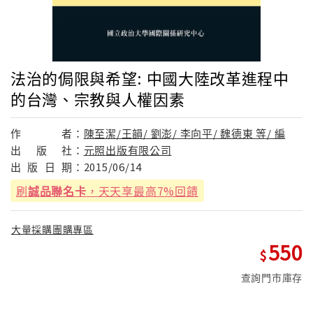
法治的侷限與希望: 中國大陸改革進程中
的台灣、宗教與人權因素
作
者：
陳至潔/王韻/ 劉澎/ 李向平/ 魏德東 等/ 編
出
版
社：
元照出版有限公司
出
版
日
期：
2015/06/14
刷
誠品聯名卡
，天天享最高7%回饋
大量採購團購專區
550
查詢門市庫存