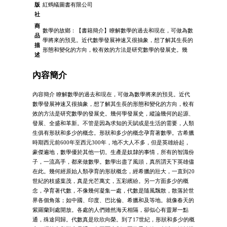
版
紅螞蟻圖書有限公司
社
商
數學的故鄉：【書籍簡介】瞭解數學的過去和現在，可做為數
品
學將來的預見。近代數學發展神速又很抽象，想了解其生長的
描
形態和變化的方向，較有效的方法是研究數學的發展史。幾
述
內容簡介
內容簡介 瞭解數學的過去和現在，可做為數學將來的預見。近代
數學發展神速又很抽象，想了解其生長的形態和變化的方向，較有
效的方法是研究數學的發展史。幾何學發展史，縱論幾何的起源、
發展、全盛和革新。不管是因為求知的天賦或是生活的需要，人類
生俱有形狀和多少的概念。形狀和多少的概念孕育著數學。古希臘
時期西元前600年至西元300年，地不大人不多，但是英雄紛起，
豪傑遍地，數學優於其他一切。生產是奴隸的事情，所有的智識份
子，一流高手，都來做數學。數學出盡了風頭，真所謂天下英雄儘
在此。幾何經原始人類孕育的形狀概念，經希臘的壯大，一直到20
世紀的枝盛葉茂，真是光芒萬丈，五彩繽紛。另一方面多少的概
念，孕育著代數，不像幾何凝集一處，代數是隨風飄散，散落於世
界各個角落；如中國、印度、巴比倫、希臘和及等地。就像春天的
紫羅蘭到處開放。各處的人們雖然海天相隔，卻似心有靈犀一點
通，殊途同歸。代數真是欣欣向榮。到了17世紀，形狀和多少的概