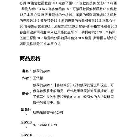
心得18 複變數函數論18.1 複數平面18.2 複數的幾何表法18.3 柯西
−黎曼方程18.4 ln z 為多值函數18.5 可微函數與解析函數18.6 留數
18.7 本章心得19 逐漸嚴格的分析19.1 函數的極限與連續19.2 函數
的導來數19.3 黎曼積分19.4 無窮級數的收斂和發散19.5 本章心得
20 實變數函數論20.1 n 維歐式空間20.2 黎曼−斯蒂爾吉斯積分20.3
容度與波萊爾測度20.4 勒貝格的生平20.5 勒貝格積分20.6 李特爾
伍德三原則20.7 黎曼積分與勒貝格積分20.8 黎曼−斯蒂爾吉斯積分
與勒貝格積分20.9 本章心得
商品規格
書名 /
數學的故鄉
作者 /
王懷權
數學的故鄉：【書籍簡介】瞭解數學的過去和現在，可
做為數學將來的預見。近代數學發展神速又很抽象，想
簡介 /
了解其生長的形態和變化的方向，較有效的方法是研究
數學的發展史。幾
出版社
紅螞蟻圖書有限公司
/
ISBN13
9789866116629
/
ISBN10