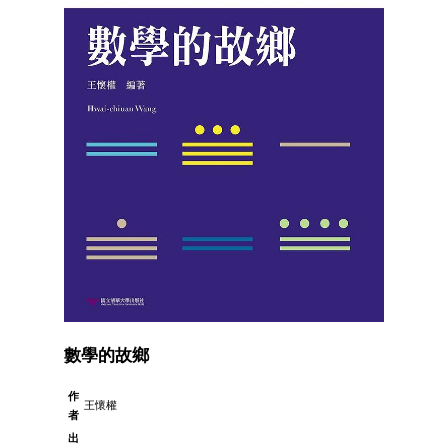
數學的故鄉
作
王懷權
者
出