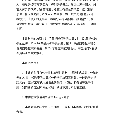
人，經過許 多百年的努力，得到許多概念。然後出來一個人，將
前人努力的成果，融 會貫通，過濾出有價值的概念，依此創新，
形成一偉大的局面，造成巨大 的衝擊，得一威力無窮的新天地：
微積分。這個人就是牛頓。微積分為分 析開路，接著微分方程、
複變數函數論、微分幾何、實變數函數論和富氏 分析等一一降臨
人間。
本書數學的故鄉：1 − 7 章是幾何學的故鄉，8 − 12 章是代數
學的故鄉，13 − 20 章是分析學的故鄉，第 21 章是國際數學聯合
會與國際數學家會議，第 22 章是數學的力與美。最後我們附有參
考資料和中英文索引。
本書的特色：
1. 本書選取具有代表性和啟發性題材，以記事式編寫，分幾何
學的故 鄉，代數學的故鄉和分析學的故鄉三部分。一般數學史是
記元的： 記錄某年代內所發生的幾何、代數、和分析等數學活
動，我們會被 這些不同的領域，糾纏不清，不能有宏觀。
2. 本書數學家名詞中譯與 Google 同步。
3. 本書數學名詞中譯，由台灣、中國和日本等地中譯中取較適
合者。