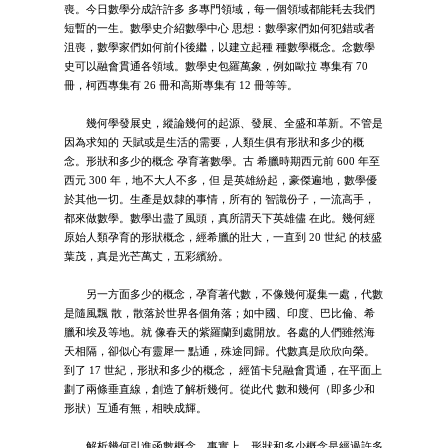
喪。今日數學分成許許多 多專門領域，每一個領域都能耗去我們
短暫的一生。數學史介紹數學中心 思想：數學家們如何犯錯或者
沮喪，數學家們如何前仆後繼，以建立起種 種數學概念。念數學
史可以融會貫通各領域。數學史包羅萬象，例如歐拉 專集有 70
冊，柯西專集有 26 冊和高斯專集有 12 冊等等。
幾何學發展史，縱論幾何的起源、發展、全盛和革新。不管是
因為求知的 天賦或是生活的需要，人類生俱有形狀和多少的概
念。形狀和多少的概念 孕育著數學。古 希臘時期西元前 600 年至
西元 300 年，地不大人不多，但 是英雄紛起，豪傑遍地，數學優
於其他一切。生產是奴隸的事情，所有的 智識份子，一流高手，
都來做數學。數學出盡了風頭，真所謂天下英雄儘 在此。幾何經
原始人類孕育的形狀概念，經希臘的壯大，一直到 20 世紀 的枝盛
葉茂，真是光芒萬丈，五彩繽紛。
另一方面多少的概念，孕育著代數，不像幾何凝集一處，代數
是隨風飄 散，散落於世界各個角落；如中國、印度、巴比倫、希
臘和埃及等地。就 像春天的紫羅蘭到處開放。各處的人們雖然海
天相隔，卻似心有靈犀一 點通，殊途同歸。代數真是欣欣向榮。
到了 17 世紀，形狀和多少的概念， 經笛卡兒融會貫通，在平面上
劃了兩條垂直線，創造了解析幾何。從此代 數和幾何（即多少和
形狀）互通有無，相映成輝。
解析幾何引進函數概念。事實上，形狀和多少概念是經過許多