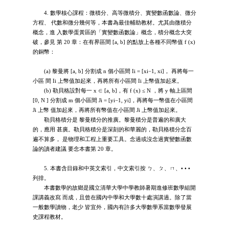
4. 數學核心課程：微積分、高等微積分、實變數函數論、微分
方程、 代數和微分幾何等，本書為最佳輔助教材。尤其由微積分
概念，進 入數學蛋黃區的「實變數函數論」概念，積分概念大突
破，參見 第 20 章：在有界區間 [a, b] 的點放上各種不同幣值 f (x)
的銅幣：
(a) 黎曼將 [a, b] 分割成 n 個小區間 Ii = [xi−1, xi]， 再將每一
小區 間 Ii 上幣值加起來，再將所有小區間 Ii 上幣值加起來。
(b) 勒貝格設對每一 x ∈ [a, b]，有 f (x) ≤ N ，將 y 軸上區間
[0, N ] 分割成 m 個小區間 Ji = [yi−1, yi]，再將每一幣值在小區間
Ji 上幣 值加起來，再將所有幣值在小區間 Ji 上幣值加起來。
勒貝格積分是 黎曼積分的推廣。黎曼積分是普遍的和廣大
的，應用 甚廣。勒貝格積分是深刻的和華麗的，勒貝格積分念百
遍不算多， 是物理和工程上重要工具。念過或沒念過實變數函數
論的讀者建議 要念本書第 20 章。
5. 本書含目錄和中英文索引，中文索引按 ㄅ、ㄆ、ㄇ、• • •
列排。
本書數學的故鄉是國立清華大學中學教師暑期進修班數學組開
課講義改寫 而成，且曾在國內中學和大學數十處演講過。除了當
一般數學讀物，老少 皆宜外，國內有許多大學數學系當數學發展
史課程教材。