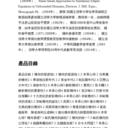
（2004年）。 Palais-Smale Approaches to Semilinear Elliptic
Equations in Unbounded Domains, Electron. J. Diff. Eqns.,
Monograph 06, （2004年）。榮譽 與國立清華大學化學系賴昭正
教授組隊參加國立清華大學教職員橋牌賽，獲得第一名，由橋牌國
手沈君山院長頒予獎牌（1982年）。 獲得1986年度中山學術著作
獎，由李遠哲院長於國立清華大學月涵堂頒發榮譽校友獎狀。 國
科會甲種獎（1971-2008年）。 國科會優等獎（1994年）。 國立
清華大學傑出教學獎暨教育部教學特優教師（1994年）。 國立清
華大學傑出教學獎（2003年）。 中華民國數學會學會獎（2003
年）。 清華大學理學院40周年代表數學系演講（2014年）。
產品目錄
產品目錄 1 幾何的發源地1.1 幾何的發源地 1.2 本章心得 2 古希臘
的幾何2.1 畢達格拉斯年代 2.2 黃金年代2.3 柏拉圖年代2.4 亞歷山
大年代2.5 衰敗年代2.6 本章心得3 解析幾何3.1 費馬3.2 笛卡爾3.3
解析幾何的重要性3.4 本章心得4 射影幾何4.1 笛沙格4.2 巴斯卡與
拉海爾4.3 十九世紀的射影幾何4.4 本章心得5 非歐幾何5.1 非歐幾
何的演進5.2 非歐幾何的誕生5.3 高斯5.4 本章心得6 微分幾何6.1
古典的微分幾何6.2 高斯與微分幾何6.3 黎曼與微分幾何6.4 嘉當、
楊振寧、陳省身和丘成桐6.5 微分幾何應用大師愛因斯坦6.6 本章
心得7 幾何基礎7.1 歐氏幾何的缺陷7.2 幾何的統一7.3 歐氏幾何的
公理化7.4 德國希爾伯特7.5 法國龐加萊7.6 古今大問題7.7 本章心