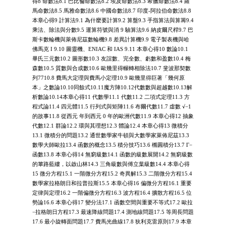
得8 命數法8.1 巴比倫命數法8.2 埃及命數法8.3 希臘命數法8.4 羅
馬命數法8.5 馬雅命數法8.6 中國命數法8.7 印度-阿拉伯命數法8.8
本章心得9 計算法9.1 為什麼要計算9.2 算盤9.3 手指算法與算籌9.4
乘法、除法與分數9.5 運算符號與消 9 驗算法9.6 納皮爾尺桿9.7 巴
斯卡數輪機與萊佈尼茲數輪機9.8 差異計算機9.9 電子製表機與哈
佛馬克 I 9.10 圖靈機、ENIAC 和 IAS 9.11 本章心得10 數論10.1
畢氏三元數10.2 圖形數10.3 友誼數、完全數、虧數和盈數10.4 梅
森數10.5 質數與合成數10.6 歐幾里得輾轉相除法10.7 斐波那契數
列7710.8 費馬大定理與費馬小定理10.9 歐幾里得巨著「幾何原
本」之數論10.10同餘式10.11魔方陣10.12代數數與超越數10.13解
析數論10.14本章心得11 代數學11.1 代數11.2 二項式定理11.3 方
程式論11.4 四元體11.5 行列式與矩陣11.6 布爾代數11.7 虛數 √−1
的故事11.8 從西元 年到西元 0 年的歐洲代數11.9 本章心得12 抽象
代數12.1 群論12.2 環與其理想12.3 體論12.4 本章心得13 微積分
13.1 微積分的問題13.2 通世數學家牛頓與大數學家萊佈尼茲13.3
數學大師歐拉13.4 函數的概念13.5 積分技巧13.6 橢圓積分13.7 Γ−
函數13.8 本章心得14 無窮級數14.1 函數的級數展開14.2 無窮級數
的篳路藍縷，以啟山林14.3 三角級數與傅立葉級數14.4 本章心得
15 微分方程15.1 一階微分方程15.2 奇異解15.3 二階微分方程15.4
數學家拉格朗日和拉普拉斯15.5 本章心得16 偏微分方程16.1 重要
定律與定理16.2 一階偏微分方程16.3 波方程16.4 擴散方程16.5 位
勢論16.6 本章心得17 變分法17.1 函數空間與重要不等式17.2 歐拉
−拉格朗日方程17.3 最速降線問題17.4 測地線問題17.5 等周長問題
17.6 最小旋轉面問題17.7 費馬光曲線17.8 狄利克雷原則17.9 本章