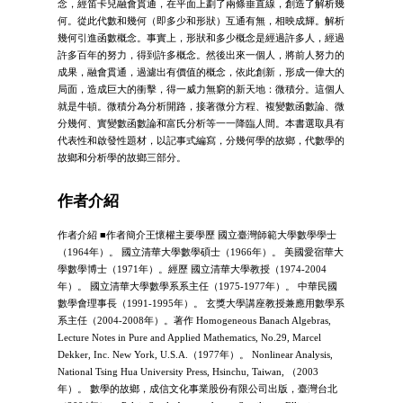
念，經笛卡兒融會貫通，在平面上劃了兩條垂直線，創造了解析幾
何。從此代數和幾何（即多少和形狀）互通有無，相映成輝。解析
幾何引進函數概念。事實上，形狀和多少概念是經過許多人，經過
許多百年的努力，得到許多概念。然後出來一個人，將前人努力的
成果，融會貫通，過濾出有價值的概念，依此創新，形成一偉大的
局面，造成巨大的衝擊，得一威力無窮的新天地：微積分。這個人
就是牛頓。微積分為分析開路，接著微分方程、複變數函數論、微
分幾何、實變數函數論和富氏分析等一一降臨人間。本書選取具有
代表性和啟發性題材，以記事式編寫，分幾何學的故鄉，代數學的
故鄉和分析學的故鄉三部分。
作者介紹
作者介紹 ■作者簡介王懷權主要學歷 國立臺灣師範大學數學學士
（1964年）。 國立清華大學數學碩士（1966年）。 美國愛宿華大
學數學博士（1971年）。經歷 國立清華大學教授（1974-2004
年）。 國立清華大學數學系系主任（1975-1977年）。 中華民國
數學會理事長（1991-1995年）。 玄獎大學講座教授兼應用數學系
系主任（2004-2008年）。著作 Homogeneous Banach Algebras,
Lecture Notes in Pure and Applied Mathematics, No.29, Marcel
Dekker, Inc. New York, U.S.A.（1977年）。 Nonlinear Analysis,
National Tsing Hua University Press, Hsinchu, Taiwan, （2003
年）。 數學的故鄉，成信文化事業股份有限公司出版，臺灣台北