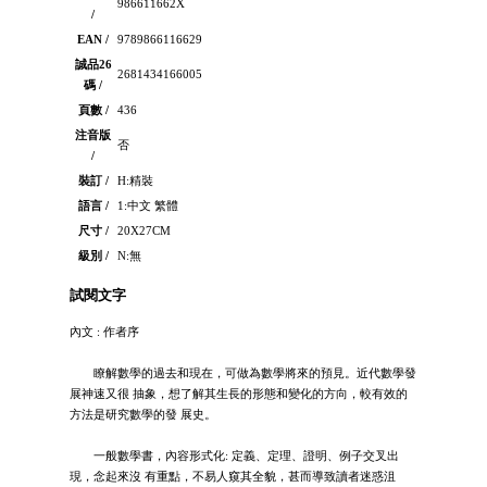
986611662X
/
EAN /
9789866116629
誠品26
2681434166005
碼 /
頁數 /
436
注音版
否
/
裝訂 /
H:精裝
語言 /
1:中文 繁體
尺寸 /
20X27CM
級別 /
N:無
試閱文字
內文 : 作者序
瞭解數學的過去和現在，可做為數學將來的預見。近代數學發
展神速又很 抽象，想了解其生長的形態和變化的方向，較有效的
方法是研究數學的發 展史。
一般數學書，內容形式化: 定義、定理、證明、例子交叉出
現，念起來沒 有重點，不易人窺其全貌，甚而導致讀者迷惑沮