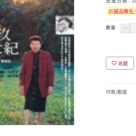
出
版
日
期：
2
刷
誠品聯名
數量
收藏
付款/配送