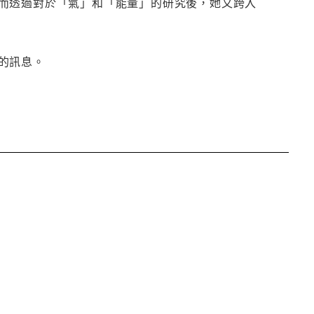
而透過對於「氣」和「能量」的研究後，她又跨入
的訊息。