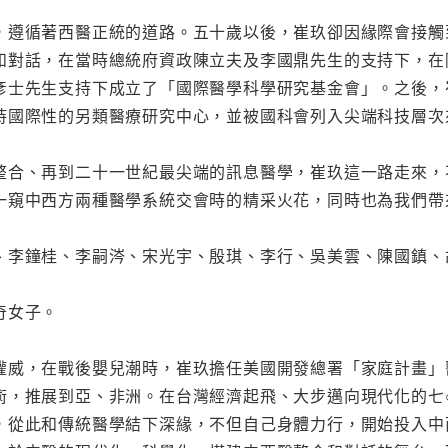
，遵循著西醫正統的道路。五十歲以後，崔玖卻因緣際會接觸
和對話，在當時總統府資政陳立夫及李國鼎先生的支持下，在
彥士先生支持下成立了「國際醫學科學研究基金會」。之後，
持國際性的另類醫療研究中心，並被國科會列入尖端科技層次
整合、再到二十一世紀最尖端的訊息醫學，崔玖這一路走來，
一窺中西方兩種醫學系統交會時的精采火花，同時也為我們帶
、李鐘桂、李嗣涔、宋光宇、殷琪、李行、吳美雲、陳國鎮、
奇女子。
權威，在戰後嬰兒潮時，崔玖擔任美國開發總署「家庭計畫」
術，推展到亞、非洲。在台灣經濟起飛、大步邁向現代化的七
，從此和傳統醫學結下深緣，不但自己身體力行，開始投入中