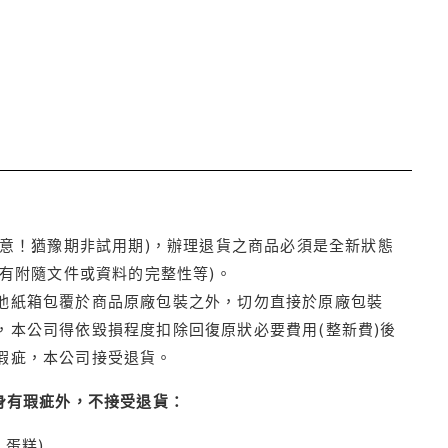
注意！猶豫期非試用期)，辦理退貨之商品必須是全新狀態
有附隨文件或資料的完整性等)。
他紙箱包覆於商品原廠包裝之外，切勿直接於原廠包裝
本公司得依毀損程度扣除回復原狀必要費用(整新費)後
瑕疵，本公司接受退貨。
身有瑕疵外，不接受退貨：
蛋糕)