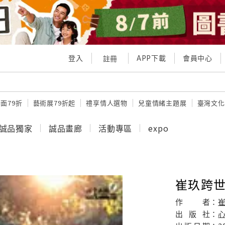
登入
APP下載
會員中心
註冊
面79折
藝術展79折起
禮享情人選物
兒童情緒主題展
臺灣文化
誠品獨家
誠品畫廊
活動專區
expo
崔玖跨
作
者：
出
版
社：