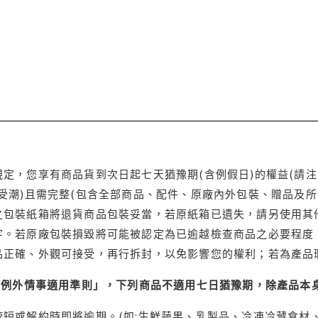
定，您享有商品貨到次日起七天猶豫期(含例假日)的權益(請
受潮)且需完整(包含全部商品、配件、原廠內外包裝、贈品及所
之包裝紙箱將退貨商品包裝妥當，若原紙箱已遺失，請另使用其
字。若原廠包裝損毀將可能被認定為已逾越檢查商品之必要程度，
品正確、外觀可接受，再行拆封，以免影響您的權利；若為產品
理例外情事適用準則」，下列商品不適用七日猶豫期，除產品本
短或解約時即將逾期。(如:生鮮蔬果、乳製品、冷凍冷藏食材、