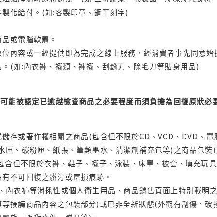
製化給付。(如:客製印章、鋼筆刻字)
商品或電腦軟體。
位內容或一經提供即為完成之線上服務，經消費者事先同意始提
。(如:內衣褲、襪類、褲襪、刮鬍刀、除毛刀等貼身用品)
可能被認定已逾越檢查商品之必要程度而須負擔為回復原狀必要
儲存或著作權相關之商品(包含但不限於CD、VCD、DVD、電
水匣、碳粉匣、紙張、筆類墨水、清潔劑補充包等)之商品包裝已
(包含但不限於衣褲、鞋子、襪子、泳裝、床單、被套、填充玩具
品有不可回復之髒污或磨損痕跡。
品、內衣褲等消耗性或個人衛生用品、商品銷售頁面上特別載明之
等接觸商品內容之包裝部分)或已非全新狀態(外觀有刮傷、破