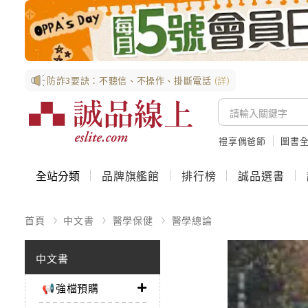
防詐3要訣：不聽信、不操作、掛斷電話
(詳)
禮享偶爸節
圖書全
全站分類
品牌旗艦館
排行榜
誠品選書
首頁
中文書
醫學保健
醫學總論
中文書
📢強檔預購