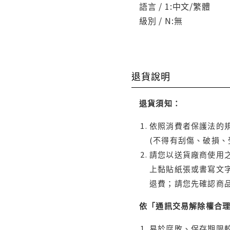
語言 / 1:中文/繁體
級別 / N:無
退貨說明
退貨須知：
依照消費者保護法的規
(不得有刮傷、破損、
請您以送貨廠商使用
上黏貼紙張或書寫文
退費；請您先確認商
依「通訊交易解除權合
易於腐敗、保存期限較