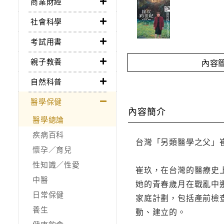
商業財經
社會科學
考試用書
親子教養
內容
自然科普
醫學保健
內容簡介
醫學總論
疾病百科
台灣「另類醫學之父」
懷孕／育兒
性知識／性愛
崔玖，在台灣的醫療史
中醫
她的青春歲月在戰亂中
日常保健
家庭計劃，包括產前檢
養生
動、建立的。