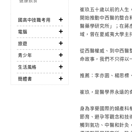
健康飲食
崔玖五十歲以前的人生
開始推動中西醫的整合
國高中技職考用
醫藥學研究所」；在蔣
電腦
域，曾在夏威夷大學主
旅遊
從西醫權威、到中西醫
青少年
命故事，我們不只得以
生活風格
推薦：李亦園、楊思標
簡體書
崔玖，是醫學界永遠的
身為享譽國際的婦產科
節育、避孕等觀念和技
觸到氣功、中醫和針灸