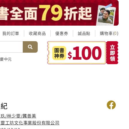
我的訂單
收藏商品
優惠券
誠品點
購物車(
)
0
慶中元
世紀
崔玖/林少雯/龔善美
心靈工坊文化事業股份有限公司