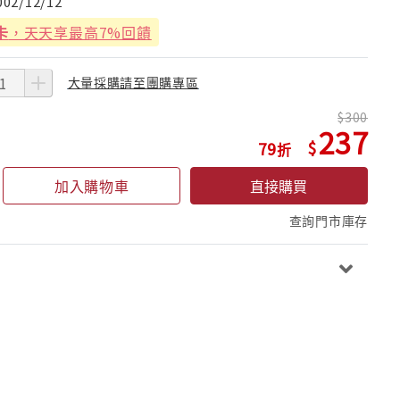
002/12/12
卡
，天天享最高7%回饋
大量採購請至團購專區
300
237
79
加入購物車
直接購買
查詢門市庫存