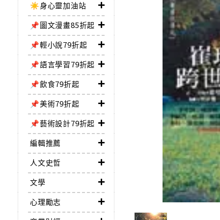
☀️身心靈加油站
📌圖文漫畫85折起
📌輕小說79折起
📌語言學習79折起
📌飲食79折起
📌美術79折起
📌藝術設計79折起
編輯推薦
人文史哲
文學
心理勵志