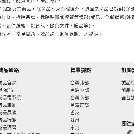
保麗龍、隨貨文件、贈品等)。
電子閱讀器等商品，除商品本身有瑕疵外，退回之商品已拆封(除
封條、拆除吊牌、拆除貼膠或標籤等情形)或已非全新狀態(外
袋、配件紙箱、保麗龍、隨貨文件、贈品等)。
服專區→常見問題→誠品線上退貨退款】之說明。
誠品通路
營業據點
訂閱
誠品官網
台灣北部
誠品
迷
誠品
台灣中部
誠品
誠品電影院
台灣南部
全台
誠品畫廊
台灣東部
誠品展演
香港
誠品行旅
蘇州
關注
誠品酒窖
東京