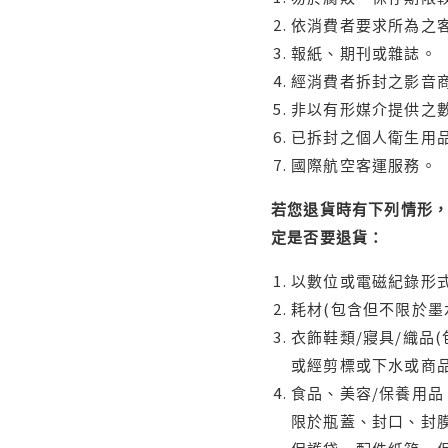
依消費者要求所為之客
報紙、期刊或雜誌。
經消費者拆封之影音
非以有形媒介提供之數
已拆封之個人衛生用品
國際航空客運服務。
若您退貨時有下列情形，
定是否要退貨：
以數位或電磁紀錄形式
耗材(包含但不限於墨
衣飾鞋類/寢具/織品
或經剪標或下水或商
食品、美容/保養用
限於瓶蓋、封口、封膜