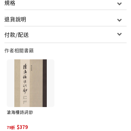
規格
陳滄海
退貨說明
付款/配送
學歷：國立台灣師範大學三民主義研究所法學博士
作者相關書籍
訓練：法務部司法官訓練所21期結業
經歷：國民大會修憲審查委員會秘書 、臺北市師範學院
兼任講師 、私立南亞工專兼任講師
國立空中大學附設行專兼任講師、國立中央警察大學行
政管理學系兼任副教授
滄海樓詩詞鈔
現職：臺北市立教育大學社會暨公共事務學系副教授兼
系主任
$379
79折