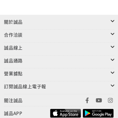
主要研究領域：憲政體制專題研究、行政法、 社會政策
與立法 、政府組織與再造
關於誠品
■本書目錄
合作洽談
誠品線上
誠品通路
第一章 法學之基本概念
營業據點
第一節 為何要有法律
訂閱誠品線上電子報
第二節 何謂法律
關注誠品
第三節 法律之權利關係
誠品APP
第四節 法律之義務關係