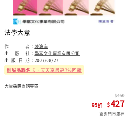
法學大意
作
者：
陳滄海
出
版
社：
學富文化事業有限公司
出
版
日
期：
2007/08/27
刷
誠品聯名卡
，天天享最高7%回饋
大量採購團購專區
450
427
95
查詢門市庫存