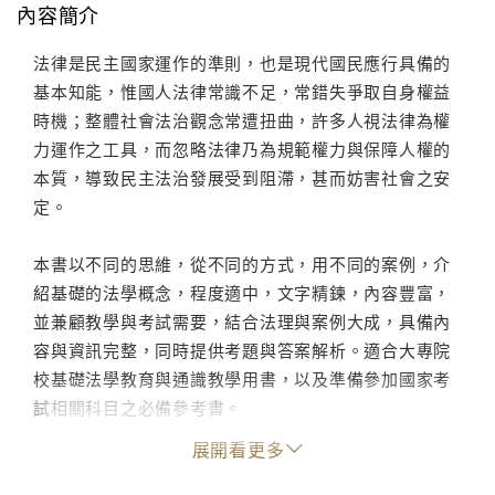
內容簡介
法律是民主國家運作的準則，也是現代國民應行具備的
基本知能，惟國人法律常識不足，常錯失爭取自身權益
時機；整體社會法治觀念常遭扭曲，許多人視法律為權
力運作之工具，而忽略法律乃為規範權力與保障人權的
本質，導致民主法治發展受到阻滯，甚而妨害社會之安
定。
本書以不同的思維，從不同的方式，用不同的案例，介
紹基礎的法學概念，程度適中，文字精鍊，內容豐富，
並兼顧教學與考試需要，結合法理與案例大成，具備內
容與資訊完整，同時提供考題與答案解析。適合大專院
校基礎法學教育與通識教學用書，以及準備參加國家考
試相關科目之必備參考書。
展開看更多
■作者簡介