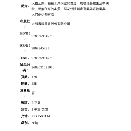
人物互動、種種工序與空間營造，展現花藝在生活中獨
簡介 /
特、絕無僅有的本質。鮮花伴隨婚喪喜慶與宗教慶典，
人們多少都有收
出版社
大和書報圖書股份有限公司
/
ISBN13
9789869945790
/
ISBN10
9869945791
/
EAN /
9789869945790
誠品26
2682031521006
碼 /
頁數 /
128
開數 /
25K
注音版
否
/
裝訂 /
P:平裝
語言 /
1:中文 繁體
尺寸 /
21X15X1CM
級別 /
N:無