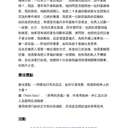
幾個月前，一位男士一進店便說：「我有個問題想問，請不要殺
我？」我說，通常我不會殺顧客。他詢問是否能陪他一起到墓園佈
置，我回當然。他顯然很開心。他那二十多歲的藝術家女友因無法
言說的事件過世，已經好幾週，我是第一位願意協助的花藝師。
由於政府的規定，喪禮某些儀式非常嚴格不容更改，但男人試圖一
一改變。比方， 告別式選在墓邊，而非禮拜堂；也因此需要我協
助佈置。他希望有個寫著告別辭的花圈。便問我，他想的這些話會
不會太幼稚，我鼓勵他，這是場溫柔儀式，為棺木擺上後事花——
像一床花毯——對他同等重要，如同為孩子蓋被以免受寒。
這名悲傷男人需要一種合適的方式，表達自己的哀痛。他需要解開
悲傷、他需要為戀人準備好最後一份禮物。他有我的私人手機號
碼，並在深夜打給我。他變得十分依賴我處理喪禮相關繁瑣雜事。
但我不介意。
最佳賣點
最佳賣點 : 一間看似日常的花店，如何引發視覺、情感和精神上的
力量？
繼《Wabi-Sabi》、《美學的意義》後，作者李歐納・科仁這次深
入花叢間近身觀察，
運用簡潔巧妙的文字和詩意攝影，呈現從花裡綻放的美學思考。
活動