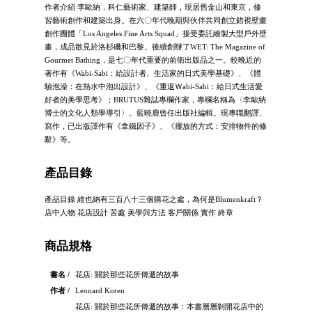
作者介紹 李歐納．科仁藝術家、建築師，現居舊金山和東京，修
習藝術創作和建築出身。在六〇年代晚期與伙伴共同創立錯視壁畫
創作團體「Los Angeles Fine Arts Squad」接受委託繪製大型戶外壁
畫，成品散見於洛杉磯和巴黎。後續創辦了WET: The Magazine of
Gourmet Bathing，是七〇年代重要的前衛出版品之一。較晚近的
著作有《Wabi-Sabi：給設計者、生活家的日式美學基礎》、《體
驗泡澡：在熱水中泡出設計》、《重返Ｗabi-Sabi：給日式生活愛
好者的美學思考》；BRUTUS雜誌專欄作家，專欄名稱為〈李歐納
博士的文化人類學導引〉。藍曉鹿曾任出版社編輯。現專職翻譯、
寫作，已出版譯作有《拿鐵因子》、《擺放的方式：安排物件的修
辭》等。
產品目錄
產品目錄 維也納有三百八十三個購花之處，為何是Blumenkraft？
店中人物 花店設計 苦處 美學與方法 客戶關係 實作 終章
商品規格
書名 /
花店: 關於那些花所傳遞的故事
作者 /
Leonard Koren
花店: 關於那些花所傳遞的故事：本書層層剝開花店中的