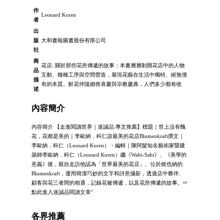
作
Leonard Koren
者
出
版
大和書報圖書股份有限公司
社
商
花店: 關於那些花所傳遞的故事：本書層層剝開花店中的人物
品
互動、種種工序與空間營造，展現花藝在生活中獨特、絕無僅
描
有的本質。鮮花伴隨婚喪喜慶與宗教慶典，人們多少都有收
述
內容簡介
內容簡介 【走進閱讀世界｜迷誠品:專文推薦】標題｜世上沒有醜
花，花都是美的｜李歐納．科仁談最美的花店Blumenkraft撰文｜
李歐納．科仁（Leonard Koren）・編輯｜陳阿髮知名藝術家暨建
築師李歐納．科仁（Leonard Koren）繼《Wabi-Sabi》、《美學的
意義》後，親自走訪他認為「世界最美的花店」、位於維也納的
Blumenkraft，運用簡潔巧妙的文字和詩意攝影，透過店中夥伴、
顧客與花三者間的相遇，記錄花被傳遞，以及花所傳遞的故事。☞
點此進入迷誠品閱讀文章"
各界推薦