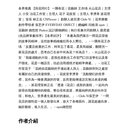
各界推薦 【與花同行】 一隅有花｜花藝師 王亦瑀 火山花店｜主理
人 小安 冶花工作室｜主理人 花子 花疫室 ｜主理人 李濟章 派花理
室｜ 室長 林正岳 CNFlower｜ 創辦人凌宗湧 Chih-Yi ｜花草療癒
創作帶領者 張芝伊 EVERYDAY OBJECT｜總編輯 邱維濤 opm ｜
花藝師 鍾想想 Pinkoi 設計購物網站｜執行長兼共同創辦人 顏君庭
(依品牌筆畫排序) 【各界好評】 「本書為我們展示一間花店背後
的故事與精神，這些故事精緻瘋狂而令人嚮往。」－一隅有花王亦
瑀 「反覆且粗重的工作，時常忘了看花，柔美而細膩，翻開另一
家花店的歲月，思考自己生命中何為花？何為店？」－火山花店小
安 「我最感動的片段，是我也喜歡在工作室門口目送學生以及客
戶朋友。花是一種語言，但必須用感情才能精準傳遞。」－冶花工
作室花子 「花經由花藝師的手連結著人與人，花藝師所到之處皆
有屬於自己的浪漫情懷。」－花疫室李濟章 「流動變幻的世界
裡，花作為一種會凋謝的符號，反而更能傳達語言無法表達的概
念。」－派花理室林正岳 「透過《花店》成形的過程，一起向內
探尋自我最獨特的模樣。整合現有資源，將最純粹的美好向外呈
現，和他人、世界產生最美好的連結。」－Chih-Yi張芝伊 「一間
花店的個性從一個人散發出來，放大了各種面向，讓花超越自身，
融於藝術，進入生活。」－opm鍾想想
作者介紹