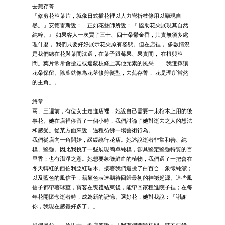
去蕪存菁
「修剪花莖葉片，就像日式插花裡以人力彎折枝條用以顯現自
然。」安德雷斯說：「正如花藝師所說：『 協助花朵展現其自然
純粹。』 如果客人一次買了三十、四十朵鬱金香，其實無須多處
理什麼， 我們只要好好展示花朵原有姿態。但在店裡， 多數情況
是我們總在花與葉間汰選，在葉子跟莓果、果實間， 在根與莖
間。葉片常常會搶走或遮蔽枝條上其他元素的風采…… 我選擇讓
花朵保留。除葉就像為花莖修剪髮型，去蕪存菁， 花是理所當然
的主角」。
終章
兩、三週前，有位女士走進店裡，她說自己需要一束棺木上用的後
事花。她在店裡停留了一個小時，我們討論了她對逝去之人的想法
和感受。從某方面來說，過程彷彿一場藝術行為。
我們從店內一角開始，緩緩繞行花店。她述說逝者非常和善、純
樸、堅強。因此我挑了一些展現簡單純樸，卻具堅定堅強特質的百
里香；也有潔淨之意。她想要象徵鮮血的植物，我們選了一把會在
冬天轉紅的西伯利亞紅瑞木。接著我們還挑了白百合，象徵純潔；
以及藍色的風信子，藉顏色表達期待回歸最初的神祕起源。這些風
信子都帶著球莖，賓客在喪禮結束後，能帶回家種進院子裡；在每
年花開懷念逝者時，成為新的記憶。選好花，她對我說：「謝謝
你，我現在感覺好多了。」