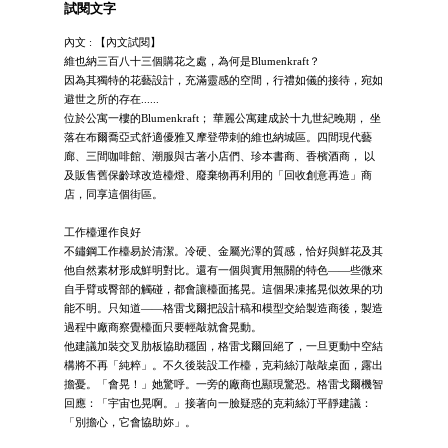
試閱文字
內文 : 【內文試閱】
維也納三百八十三個購花之處，為何是Blumenkraft？
因為其獨特的花藝設計，充滿靈感的空間，行禮如儀的接待，宛如
避世之所的存在......
位於公寓一樓的Blumenkraft； 華麗公寓建成於十九世紀晚期， 坐
落在布爾喬亞式舒適優雅又摩登帶刺的維也納城區。四間現代藝
廊、三間咖啡館、潮服與古著小店們、珍本書商、香檳酒商， 以
及販售舊保齡球改造檯燈、廢棄物再利用的「回收創意再造」商
店，同享這個街區。
工作檯運作良好
不鏽鋼工作檯易於清潔。冷硬、金屬光澤的質感，恰好與鮮花及其
他自然素材形成鮮明對比。還有一個與實用無關的特色——些微來
自手臂或臀部的觸碰，都會讓檯面搖晃。這個果凍搖晃似效果的功
能不明。只知道——格雷戈爾把設計稿和模型交給製造商後，製造
過程中廠商察覺檯面只要輕敲就會晃動。
他建議加裝交叉肋板協助穩固，格雷戈爾回絕了，一旦更動中空結
構將不再「純粹」。不久後裝設工作檯，克莉絲汀敲敲桌面，露出
擔憂。「會晃！」她驚呼。一旁的廠商也顯現驚恐。格雷戈爾機智
回應：「宇宙也晃啊。」接著向一臉疑惑的克莉絲汀平靜建議：
「別擔心，它會協助妳」。