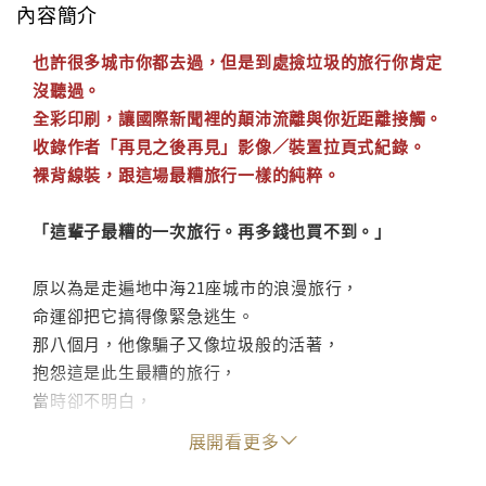
內容簡介
也許很多城市你都去過，但是到處撿垃圾的旅行你肯定
沒聽過。
全彩印刷，讓國際新聞裡的顛沛流離與你近距離接觸。
收錄作者「再見之後再見」影像／裝置拉頁式紀錄。
裸背線裝，跟這場最糟旅行一樣的純粹。
「這輩子最糟的一次旅行。再多錢也買不到。」
原以為是走遍地中海21座城市的浪漫旅行，
命運卻把它搞得像緊急逃生。
那八個月，他像騙子又像垃圾般的活著，
抱怨這是此生最糟的旅行，
當時卻不明白，
這是他這輩子最珍貴的故事。
展開看更多
．也許很多城市你都去過，但是到處撿垃圾的旅行你肯