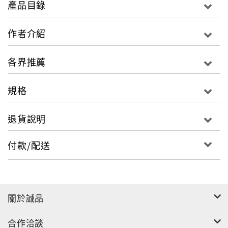
產品目錄
定沒聽過。
．10款獨家跑路工具，希望你別用到。
作者介紹
．收錄作者「再見之後再見」影像／裝置拉頁式紀錄。
各界推薦
一場人生裡的逃生，需要甚麼方法跟工具呢？
像個金光黨招搖撞騙？帶一根牙刷與一個空姐鍋？
規格
或者，像讓自己像一本筆記，用力的聽、靜靜的寫滿別
人的故事？
退貨說明
旅行有多魯蛇或遭遇有多震撼，書裡有的這裡不再贅
付款/配送
述。所有的意義都是事件發生才慢慢成形，讓我們把時
間快轉到旅行之後。作者施權峰說：「當時也不知道自
已原來可以笑著面對這些事情。回到台灣才慢慢領悟，
其實這段歷經兩百多個晨昏的旅程還沒結束。」旅行結
關於誠品
束，他的生活並沒有變得更順遂，可是他居然變得可以
面對這一切。
合作洽談