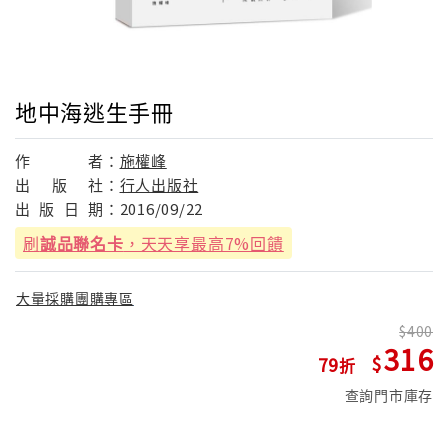
地中海逃生手冊
作
者：
施權峰
出
版
社：
行人出版社
出
版
日
期：
2016/09/22
刷
誠品聯名卡
，天天享最高7%回饋
大量採購團購專區
400
316
79
查詢門市庫存