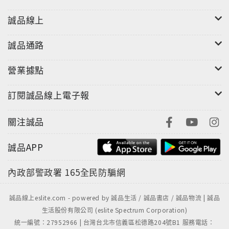
這就是這段旅程的力量。
誠品線上
這場旅程啟動了施權峰的藝術創作生活。因為旅行，而
誠品通路
有了影像裝置展；因為展覽，他開始有了各種創作機
會；因為創作，他知道自己的人生跟從前變得不一樣
營業據點
了。然而這些都微不足道，因為他認為更重要的，是把
那些改變他的故事記錄下來，用更好的方式散播出去，
訂閱誠品線上電子報
所以有了這本書。
關注誠品
故事會引來故事，故事也會照亮故事。無論你剛畢業一
片茫然只想逃出國打工遊學，或是工作不順換跑道之前
誠品APP
想來一場放逐流浪，施權峰並不能給你甚麼方向感，也
完全不能充當旅遊書，但這樣迷路在人生裡的故事，會
內政部警政署
165全民防騙網
陪你好好走一段。也許，你也將擁有一段最糟的旅行，
可是一輩子都會拿來說嘴說不停。
誠品線上eslite.com - powered by 誠品生活 / 誠品書店 / 誠品物流 | 誠品
生活股份有限公司 (eslite Spectrum Corporation)
這是為什麼施權峰在書裡引用小說家赫拉巴爾的句子：
統一編號：27952966 | 台灣台北市信義區松德路204號B1 服務電話：