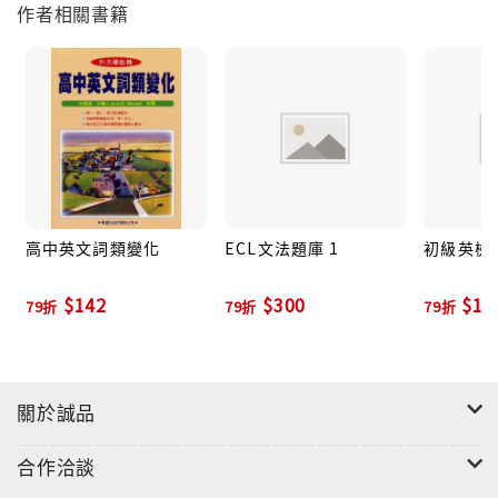
作者相關書籍
高中英文詞類變化
ECL文法題庫 1
初級英檢
$142
$300
$17
79折
79折
79折
關於誠品
合作洽談