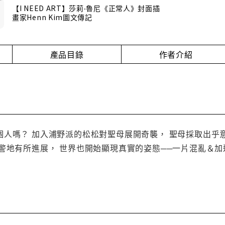
【I NEED ART】莎莉‧魯尼《正常人》封面插
畫家Henn Kim圖文傳記
產品目錄
作者介紹
個人嗎？ 加入浦野派的松松對聖母展開奇襲， 聖母採取出乎
警地有所進展， 世界也開始顯現真實的姿態──一片混亂＆加