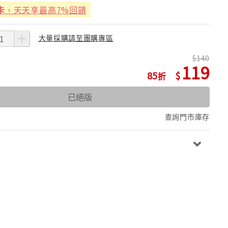
卡
，天天享最高7%回饋
大量採購請至團購專區
140
119
85
已絕版
查詢門市庫存