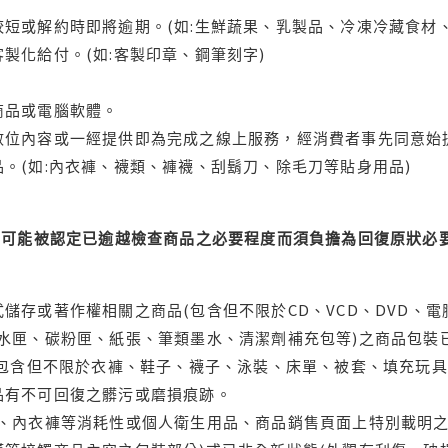
短或解約時即將逾期。(如:生鮮蔬果、乳製品、冷凍冷藏食材、
製化給付。(如:客製印章、鋼筆刻字)
商品或電腦軟體。
位內容或一經提供即為完成之線上服務，經消費者事先同意始提
。(如:內衣褲、襪類、褲襪、刮鬍刀、除毛刀等貼身用品)
可能被認定已逾越檢查商品之必要程度而須負擔為回復原狀必要
儲存或著作權相關之商品(包含但不限於CD、VCD、DVD、電
水匣、碳粉匣、紙張、筆類墨水、清潔劑補充包等)之商品包裝已
(包含但不限於衣褲、鞋子、襪子、泳裝、床單、被套、填充玩具
品有不可回復之髒污或磨損痕跡。
品、內衣褲等消耗性或個人衛生用品、商品銷售頁面上特別載明之