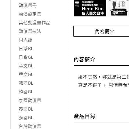
動漫畫冊
動漫設定集
其他動漫畫作品
內容簡介
動漫畫技法
同人誌
日系BL
日系GL
內容簡介
華文BL
華文GL
果不其然，妳就是第三
韓國BL
真是不得了。 戀情無預
韓國GL
泰國動漫畫
泰國BL
產品目錄
泰國GL
台灣動漫畫