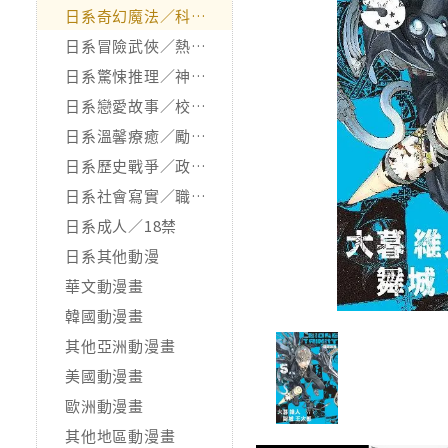
日系奇幻魔法／科幻冒險
日系冒險武俠／熱血運動
日系驚悚推理／神怪靈異
日系戀愛故事／校園青春
日系溫馨療癒／勵志搞笑
日系歷史戰爭／政治宗教
日系社會寫實／職場職人
日系成人／18禁
日系其他動漫
華文動漫畫
韓國動漫畫
其他亞洲動漫畫
美國動漫畫
歐洲動漫畫
其他地區動漫畫