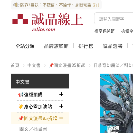
防詐3要訣：不聽信、不操作、掛斷電話
(詳)
禮享偶爸節
搶領全
全站分類
品牌旗艦館
排行榜
誠品選書
首頁
中文書
📌圖文漫畫85折起
日系奇幻魔法／科幻
中文書
📢強檔預購
☀️身心靈加油站
📌圖文漫畫85折起
圖文／插畫書