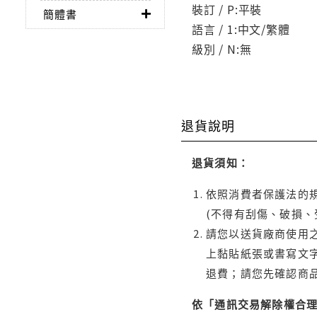
裝訂 / P:平裝
簡體書
語言 / 1:中文/繁體
級別 / N:無
退貨說明
退貨須知：
依照消費者保護法的規
(不得有刮傷、破損、
請您以送貨廠商使用
上黏貼紙張或書寫文
退費；請您先確認商
依「通訊交易解除權合