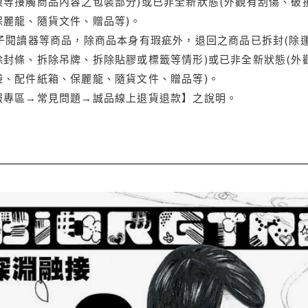
等接觸商品內容之包裝部分)或已非全新狀態(外觀有刮傷、破
保麗龍、隨貨文件、贈品等)。
電子閱讀器等商品，除商品本身有瑕疵外，退回之商品已拆封(除
封條、拆除吊牌、拆除貼膠或標籤等情形)或已非全新狀態(外
袋、配件紙箱、保麗龍、隨貨文件、贈品等)。
服專區→常見問題→誠品線上退貨退款】之說明。