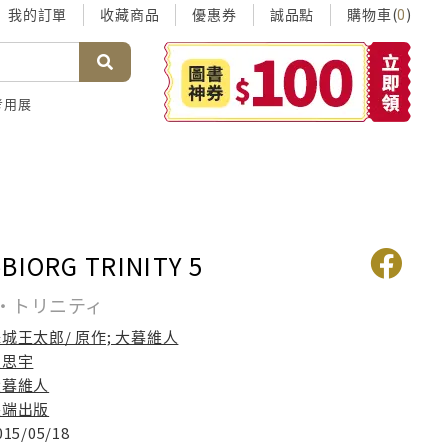
我的訂單
收藏商品
優惠券
誠品點
購物車(
)
0
考用展
ORG TRINITY 5
・トリニティ
城王太郎/ 原作; 大暮維人
賴思宇
大暮維人
尖端出版
015/05/18