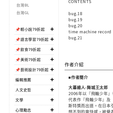
CONTENTS
台灣BL
台灣GL
bug.18
bug.19
bug.20
📌輕小說79折起
time machine record
bug.21
📌語言學習79折起
📌飲食79折起
📌美術79折起
作者介紹
📌藝術設計79折起
■作者簡介
編輯推薦
大暮維人‧舞城王太郎
人文史哲
2006年以『飛輪少
代表作『飛輪少年』及『
文學
斯特獎而出道。在日本
心理勵志
想不到的爽快感，被譽