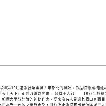
年』得到第30屆講談社漫畫獎少年部門的獎項。作品特徵是構
天上天下』都曾改編為動畫。 舞城王太郎 1973年於福井
引起極大爭議討論的神秘作家，從來沒有人見過其廬山真面目
為日本新一代的文學新希望，目前為止還沒有出現像舞城王太