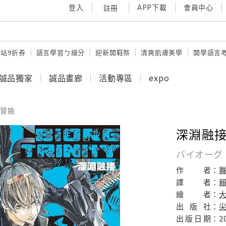
登入
APP下載
會員中心
註冊
站9折券
語言學習ㄅ級分
迎新開鞋祭
清爽肌膚美學
開學語言
誠品獨家
誠品畫廊
活動專區
expo
冒險
深淵融接BI
バイオーグ
作
者：
舞
譯
者：
繪
者：
出
版
社：
出
版
日
期：
2