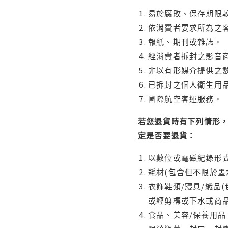
易於腐敗、保存期限較
依消費者要求所為之客
報紙、期刊或雜誌。
經消費者拆封之影音
非以有形媒介提供之數
已拆封之個人衛生用品
國際航空客運服務。
若您退貨時有下列情形，
定是否要退貨：
以數位或電磁紀錄形式
耗材(包含但不限於墨
衣飾鞋類/寢具/織品
或經剪標或下水或商
食品、美容/保養用