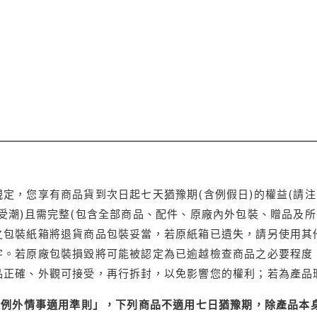
定，您享有商品貨到次日起七天猶豫期(含例假日)的權益(請
受潮)且需完整(包含全部商品、配件、原廠內外包裝、贈品及所
之包裝紙箱將退貨商品包裝妥當，若原紙箱已遺失，請另使用其
字。若原廠包裝損毀將可能被認定為已逾越檢查商品之必要程度，
品正確、外觀可接受，再行拆封，以免影響您的權利；若為產品
理例外情事適用準則」，下列商品不適用七日猶豫期，除產品本