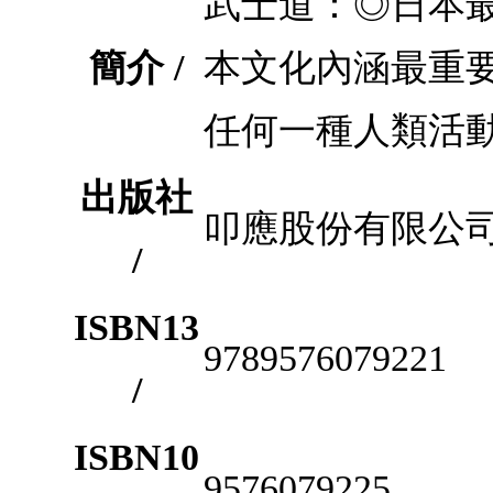
武士道：◎日本
簡介 /
本文化內涵最重
任何一種人類活
出版社
叩應股份有限公
/
ISBN13
9789576079221
/
ISBN10
9576079225