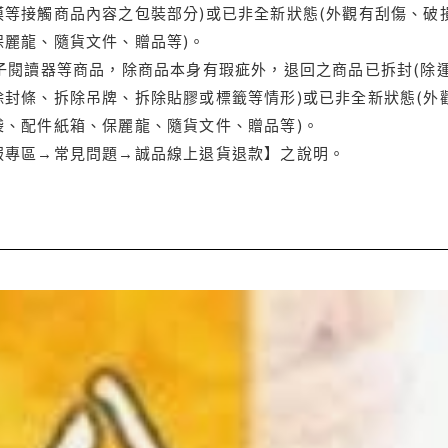
等接觸商品內容之包裝部分)或已非全新狀態(外觀有刮傷、破
保麗龍、隨貨文件、贈品等)。
電子閱讀器等商品，除商品本身有瑕疵外，退回之商品已拆封(除
封條、拆除吊牌、拆除貼膠或標籤等情形)或已非全新狀態(外
袋、配件紙箱、保麗龍、隨貨文件、贈品等)。
服專區→常見問題→誠品線上退貨退款】之說明。