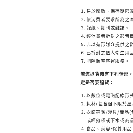
易於腐敗、保存期限較
依消費者要求所為之客
報紙、期刊或雜誌。
經消費者拆封之影音
非以有形媒介提供之數
已拆封之個人衛生用品
國際航空客運服務。
若您退貨時有下列情形，
定是否要退貨：
以數位或電磁紀錄形式
耗材(包含但不限於墨
衣飾鞋類/寢具/織品
或經剪標或下水或商
食品、美容/保養用