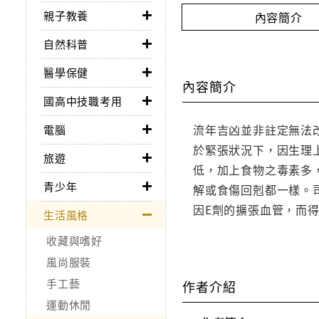
親子教養
內容簡介
自然科普
醫學保健
內容簡介
國高中技職考用
流年吉凶並非註定無法
電腦
於緊張狀況下，因生理
旅遊
低，加上食物之毒素多
青少年
解或食傷回剋都一樣。
因E劑的擴張血管，而
生活風格
收藏與嗜好
風尚服裝
手工藝
作者介紹
運動休閒