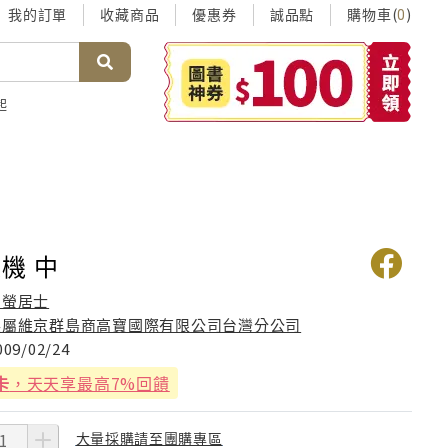
我的訂單
收藏商品
優惠券
誠品點
購物車(
)
0
起
機 中
司螢居士
英屬維京群島商高寶國際有限公司台灣分公司
009/02/24
卡
，天天享最高7%回饋
大量採購請至團購專區