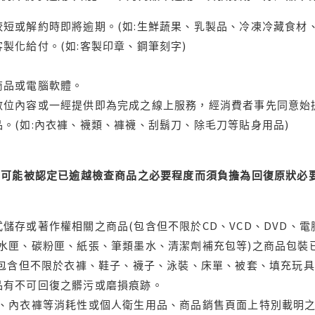
短或解約時即將逾期。(如:生鮮蔬果、乳製品、冷凍冷藏食材、
製化給付。(如:客製印章、鋼筆刻字)
商品或電腦軟體。
位內容或一經提供即為完成之線上服務，經消費者事先同意始提
。(如:內衣褲、襪類、褲襪、刮鬍刀、除毛刀等貼身用品)
可能被認定已逾越檢查商品之必要程度而須負擔為回復原狀必要
儲存或著作權相關之商品(包含但不限於CD、VCD、DVD、電
水匣、碳粉匣、紙張、筆類墨水、清潔劑補充包等)之商品包裝已
(包含但不限於衣褲、鞋子、襪子、泳裝、床單、被套、填充玩具
品有不可回復之髒污或磨損痕跡。
品、內衣褲等消耗性或個人衛生用品、商品銷售頁面上特別載明之