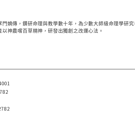
掌門嫡傳，鑽研命理與教學數十年，為少數大師級命理學研究
並以神農嚐百草精神，研發出獨創之改運心法。
4001
782
2782