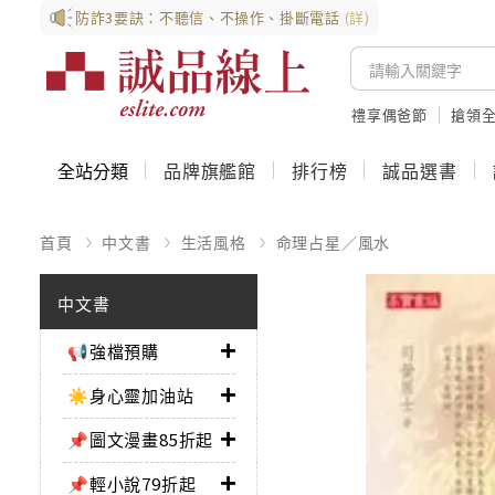
防詐3要訣：不聽信、不操作、掛斷電話
(詳)
禮享偶爸節
搶領全
全站分類
品牌旗艦館
排行榜
誠品選書
首頁
中文書
生活風格
命理占星／風水
中文書
📢強檔預購
☀️身心靈加油站
📌圖文漫畫85折起
📌輕小說79折起