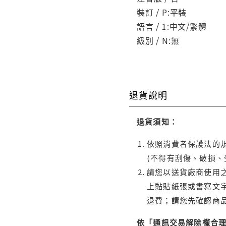
裝訂 / P:平裝
語言 / 1:中文/繁體
級別 / N:無
退貨說明
退貨須知：
依照消費者保護法的規
(不得有刮傷、破損、
請您以送貨廠商使用
上黏貼紙張或書寫文
退費；請您先確認商
依「通訊交易解除權合