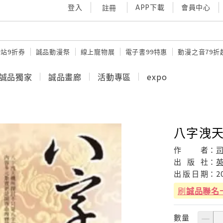
登入
APP下載
會員中心
註冊
站9折券
誠品動漫祭
線上寵物展
電子書99特惠
動漫之音79折
誠品獨家
誠品畫廊
活動專區
expo
八字洩天
作
者：
出
版
社：
出
版
日
期：
2
刷
誠品聯名
數量