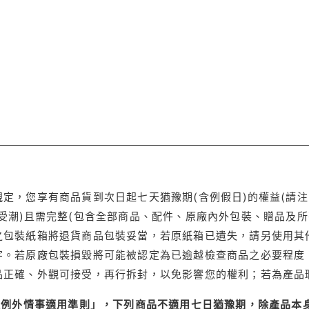
定，您享有商品貨到次日起七天猶豫期(含例假日)的權益(請
受潮)且需完整(包含全部商品、配件、原廠內外包裝、贈品及所
之包裝紙箱將退貨商品包裝妥當，若原紙箱已遺失，請另使用其
字。若原廠包裝損毀將可能被認定為已逾越檢查商品之必要程度，
品正確、外觀可接受，再行拆封，以免影響您的權利；若為產品
理例外情事適用準則」，下列商品不適用七日猶豫期，除產品本