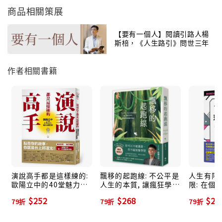
 正肆意揮霍青春資本還沒想清楚未來方向的你。
商品相關策展
歐陽立中與你分享自己的青春時光如何在球場上揮灑汗
水，因為不出手便無法奪冠。
【要有一個人】閱讀引路人楊
斯棓，《人生路引》問世三年
 日復一日了無新意工作只是為了薪水的你。
來，不斷奔跑，全新力作
歐陽立中與你分享他如何翻轉課文，與學生在課堂上激
作者相關書籍
發各種創意，工作不只是工作，它可以是一線光。
歐陽老師的熱血金句
【關於人生】
• 別說了難，就心安理得放棄了。因為到頭來，你會發
現，人生都馬很難，只有變胖最容易。
• 我們不知道每次的努力是不是都能獲得公平的結果，
但回憶不騙人，永遠對我們的努力，加倍奉還。
• 你的放棄，成就了別人的天命。你要堅持，堅持到別
演說高手都是這樣練的:
飄移的起跑線: 不公平是
人生有限,
歐陽立中的40堂魅力演
人生的本質, 讓瘋狂學習
限: 在個
人放棄，讓他們來成就「你的天命」！
說課
練就你最強的特質! (暢
現一軍突
$252
$268
$28
79折
79折
79折
銷增章版)
化戰力版)
【關於學習】