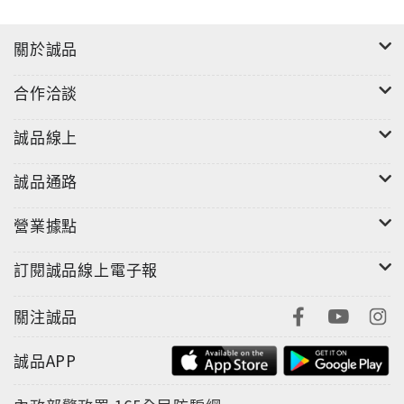
• 學習就是複利投資，剛開始不見漲幅，把急功近利的
人嚇跑了。只剩那些持續累積的人，獨享複利堆下來的
關於誠品
滿滿金幣。
• 重要的不是追求「知識量」，而是追求「知識鏈」。
合作洽談
• 學習，是為了解決生活遇到的問題。
誠品線上
【關於青春】
• 所謂成長，不過是在無數平凡時刻，有紀律的進行乏
誠品通路
味的練習！
• 放在心裡、沒說出口的感謝，那不叫感謝，叫膽怯。
營業據點
• 在青春的賽道上，唯一的失敗就是不參與。
訂閱誠品線上電子報
【關於教育】
• 推廣閱讀最好的方法，就是讓閱讀跟喝水一樣容易，
關注誠品
隨裝隨飲，隨取隨讀。
• 要賞的不給，傻做的給賞。
誠品APP
• 要老鷹教小鷹飛，卻把老鷹的腳綁上鍊子，那天空永