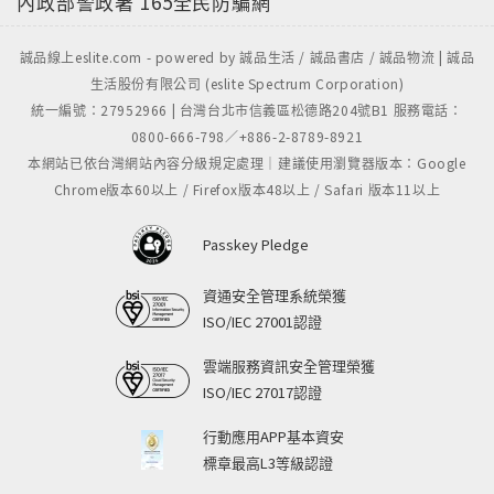
內政部警政署
165全民防騙網
遠只會是布景。
內容特色
誠品線上eslite.com - powered by 誠品生活 / 誠品書店 / 誠品物流 | 誠品
生活股份有限公司 (eslite Spectrum Corporation)
• 最會寫「爆文」的名師作家，繼好評著作《飄移的起
統一編號：27952966 | 台灣台北市信義區松德路204號B1 服務電話：
跑線》後，再次書寫激勵人心的熱血篇章！
0800-666-798／+886-2-8789-8921
• 翻轉古文、創意語文教學，國文課不再被選文綁架，
本網站已依台灣網站內容分級規定處理｜建議使用瀏覽器版本：Google
而是在玩文字的過程中提升語文力，同時教你人生戰鬥
Chrome版本60以上 / Firefox版本48以上 / Safari 版本11以上
力！
Passkey Pledge
名人推薦
資通安全管理系統榮獲
•專文推薦
ISO/IEC 27001認證
沈雅琪│神老師＆神媽咪
雲端服務資訊安全管理榮獲
林怡辰│彰化縣原斗國小教師
ISO/IEC 27017認證
郭進成│高雄市英明國中公民教師、《學思達與師生
對話》作者
行動應用APP基本資安
標章最高L3等級認證
•溫暖推薦