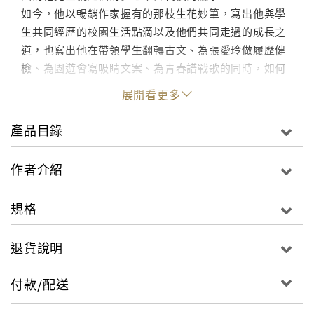
如今，他以暢銷作家握有的那枝生花妙筆，寫出他與學
生共同經歷的校園生活點滴以及他們共同走過的成長之
道，也寫出他在帶領學生翻轉古文、為張愛玲做履歷健
檢、為園遊會寫吸睛文案、為青春譜戰歌的同時，如何
在各種機會教育的場合裡，向學生業配這張神祕的「夢
展開看更多
想信用卡」。
他要讓每一個人知道，面對人生，我們必須努力不懈、
產品目錄
堅持到底、勇於追求自己想要的精采人生；面對未來，
我們必須拒絕平庸，成就更好的自己。
作者介紹
這樣的歐陽立中，寫給這樣的你――
規格
 站在人生十字路口感到迷茫不敢追求夢想的你。
歐陽立中與你分享自己如何勇敢刷下「夢想信用卡」，
退貨說明
絕不放棄自己的天命。
 屢戰屢敗耗盡氣力已趴倒不想再站起的你。
付款/配送
歐陽立中告訴你失敗一定有原因，與你分享他和學生如
何避免在同樣的地方跌倒第二次。