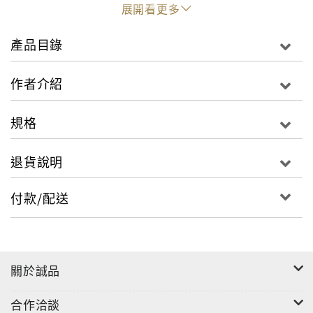
是，我這個外國人真的能成為馬賽族的媳婦？ 我真的能
展開看更多
和傑克森的第一個太太和睦相處？ 我真的能適應撿柴、
汲水煮飯、自己蓋房子補房子的生活？ 我還能夠繼續做
產品目錄
我熱愛的導遊工作嗎？ 還有，我真的能稱職扮演好馬賽
族與日本之間的文化橋樑？…… 種種的疑問與不安， 竟
作者介紹
讓我在面對傑克森真摰的眼神時， 忐忑了起來……
規格
退貨說明
付款/配送
關於誠品
合作洽談