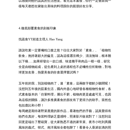
以感覺到他們認真的生活態度。看完這本書後，你們一定會跟我一
樣每天都想在家做出美味的料理跟你的親朋好友分享。
4.徹底顛覆素食的刻板印象
找蔬食YT頻道主理人 Hao Yang
誰說吃素一定要犧牲口腹之慾？往往大家對於「素食」、「植物性
飲食」抱持著頗大的偏見，認為這樣選項稀少、清淡無味，根本難
以下嚥......如果研發出一款口感、味道幾乎和肉品一模一樣，卻完
全是由植物組成，從生產到上桌的過程也不必犧牲任何動物，對地
球更加友善，熱愛美食的你會選擇嘗試嗎？
五年前的我，別說植物肉了，連「素食」這兩個字都鮮少聽聞呢！
沒想到五年後的茹素生活，國內外盡心地研發各種植物性食材，各
式素食版本的「仿葷料理」層出不窮，植物肉更是處處可見，也因
為這樣的關係，讓許多推廣素食的朋友有了更得力的助手。當然也
包括鹿比和小野！
每周總是期待著野菜鹿鹿的新作品，看著他們的手藝，認真覺得有
他們在真好，每當料理缺乏靈感時，照著影片做就對了！沒想到這
回更是端出了壓箱寶，從大家熟悉不過的家常菜、夜市小吃到異國
風味的義式、韓式、南洋風味全都包辦了！看著令人垂涎欲滴的照