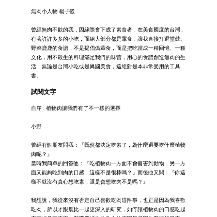
無肉小人物 楊子儀
曾經無肉不歡的我，因緣際會下成了素食者，在美食國度的台灣，
有著許許多多的小吃，而絕大部分都是葷食，讓我直接打退堂鼓。
野菜鹿鹿的食譜，不是提倡偽葷食，而是把吃當成一種回憶、一種
文化，用不殺生的料理滿足我們的味蕾，用心的食譜創造無肉的生
活，無論是台灣小吃或是異國美食，這絕對是本非常受用的工具
書。
試閱文字
自序 : 植物肉讓我們有了不一樣的選擇
小野
曾經有個朋友問我：『既然都決定吃素了，為什麼還要吃什麼植物
肉呢？』
當時我簡單的回答他：『吃植物肉一方面不會傷害到動物，另一方
面又能夠吃到肉的口感，這樣不是很棒嗎？』而後他又問：『你這
樣不就沒有真心想吃素，還是會想吃肉不是嗎？』
我想說，我從來沒有否定自己喜歡吃肉這件事，也正是因為我喜歡
吃肉，所以才跟鹿比一起更深入的研究，如何讓植物肉的口感吃起