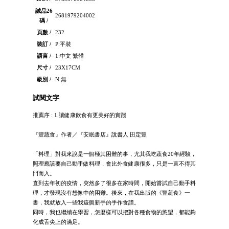
誠品26
2681979204002
碼 /
頁數 /
232
裝訂 /
P:平裝
語言 /
1:中文 繁體
尺寸 /
23X17CM
級別 /
N:無
試閱文字
推薦序 : 1.讓健康飲食有更美好的實踐
『豐蔬食』作者／『安眠書店』說書人 田定豐
「料理」對我來說是一個極其困難的事，尤其我吃蔬食20年經驗，
照理應該要自己動手做料理，會比外食健康很多，只是一直不得其
門而入。
直到去年初的疫情，突然多了很多在家時間，開始嘗試自己動手料
理，才發現沒有想像中的困難。後來，在我出版的《豐蔬食》一
書，我就放入一些我這個新手的手作食譜。
同時，我也繼續在學習，怎麼樣可以把對各種食物的慾望，都能夠
化成舌尖上的滿足。