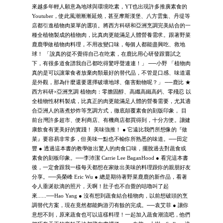
來越多年輕人願意為地球與環境吃素，YT也出現許多推廣素食的
Youtuber，使此風潮漸漸延燒，甚至摩斯漢堡、八方雲集、丹堤等
店都引進植物肉菜單的選項。將西方科研和亞洲烹調完美結合的一
種全植物製成的植物肉，比真肉更能滿足人體營養需求。跟著野菜
鹿鹿學做植物肉料理，不用改變口味，每個人都能盡興吃、救地
球！ 「說真的從不覺得自己在吃素，在鹿比用心研發跟嘗試之
下，有很多道食譜我自己都吃得驚呼聲連連！」 ──小野 「植物肉
真的是可以讓葷食者放棄肉類最好的替代品，不管是口感、味道還
是外觀，那為什麼還要選擇破壞地球、傷害動物呢？」 ──鹿比 ★
西方科研×亞洲烹調 植物肉：零膽固醇、高纖高鐵高鈣、零殘忍 以
全植物性材料製成，比真正的肉更能滿足人體的營養需要，尤其適
合亞洲人的蒸煮炒炸等烹調方式，徹底顛覆素食的刻版印象， 目
前台灣許多超市、便利商店、有機商店都買得到，十分方便。讓健
康飲食有更美好的實踐！ 美味強推！ ● 它遠比我們所想像的『做
菜』要容易非常多，但美味一點也不輸你所熟悉的味道。──田定
豐 ● 透過這本書的教學做出驚人的肉食口味，擺脫過去對蔬食或
素食的刻板印象。──李沛潔 Carrie Lee BaganHood ● 看完這本書
後，一定會跟我一樣每天都想在家做出美味的料理跟你的親朋好友
分享。──吳榮峰 Eric Wu ● 總是期待著野菜鹿鹿的新作品，看著
令人垂涎欲滴的照片，天啊！肚子也不自覺的咕嚕叫了起
來......──Hao Yang ● 沒有想到蔬食結合植物肉，以前想破頭的烹
調替代方案，現在竟然都能夠游刃有餘的完成。──袁艾菲 ● 讓你
意想不到，原來蔬食也可以這樣料理！一起加入蔬食潮流吧，他們