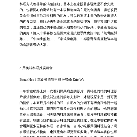
料理方式都非常的清楚詳細，基本上在家照著步驟做是不會失敗
的。也很開心台灣終於有一本以植物肉為主題的食譜書，讓想改變
飲食習慣或喜歡蔬食料理的朋友，可以透過這本書的教學做出驚人
的肉食口味，擺脫過去對蔬食或素食的刻板印象，我非常認同這樣
的理念，透過自己的手藝讓家人朋友都能少肉多菜，享受蔬食生活
的美好！個人非常喜歡也推薦大家嘗試動手做食譜中的『無骨鹹酥
雞』、『牛肉生煎包』、『泰式椒麻雞』！感謝野菜鹿鹿把這本超
強食譜書帶給大家。
3.用美味料理推廣蔬食
BaganHood 蔬食餐酒館主廚 吳榮峰 Eric Wu
一年前在網路上第一次看到野菜鹿鹿的影片，覺得他們拍的料理影
片很清新療癒，慢慢關注他們的每支影片，才發現原來是一對可愛
的情侶，本來只是小粉絲的我，在朋友的介紹下有機會跟他們一起
拍片才真正認識，我們聊了很多在蔬食料理方面的想法，他們想讓
更多人認識蔬食，用美味的料理來推廣蔬食，影片中料理都很棒很
有溫度。很開心他們把這份料理的溫暖實體化，在這本書裡你們將
會看到更多更棒的料理，有家常菜、台灣小吃跟異國料理結合了現
在最流行的植物肉，也讓蔬食料理更豐富多元，透過這本書你也可