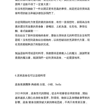
賣嗎？這個不得了一定會大賣！
但沒有想到她做了一件比開店更有意義的事情，就是把這些美味蔬
食料理的做法和祕訣都告訴我們了。
自從我開始吃方便蛋奶素的旅程後，有些一直很想吃，卻因為沒有
素的選項而放棄的美食像：蒼蠅頭、土魠魚羹、生煎包、豚骨拉
麵、泰式椒麻雞⋯⋯
現在結合了新科技植物肉食材，要做出美味多元的料理完全沒有問
題呢！沒有想到蔬食結合植物肉，以前想破頭的烹調替代方案，現
在竟然都能夠游刃有餘的完成。
無論是做料理或是吃料理，我都覺得是療癒人心的魔法，謝謝野菜
鹿鹿的魔法書，能讓我們一起吃美味蔬食、一起愛護地球。
6.原來蔬食也可以這樣料理
蔬食推廣團隊-夠維根 白龍、小樹、Stella
2021年到來，蔬食世代的開端，從去年初爆發全球疫情後，開始
越來越多人關心自身飲食選擇，對環境、動保以及身體健康帶來的
影響。蔬食/素食佳餚突破大家的傳統思維，不再只有青菜豆腐，