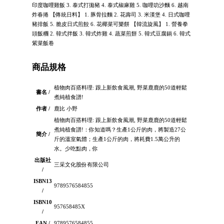
印度咖哩雞飯 3. 泰式打拋豬 4. 泰式椒麻雞 5. 咖哩叻沙麵 6. 越南
炸春捲 【傳統日料】 1. 豚骨拉麵 2. 花壽司 3. 米漢堡 4. 日式咖哩
豬排飯 5. 脆皮日式煎餃 6. 花椰菜可樂餅 【韓流旋風】 1. 營養拳
頭飯糰 2. 韓式拌飯 3. 韓式炸雞 4. 蔬菜煎餅 5. 韓式豆腐鍋 6. 韓式
紫菜飯卷
商品規格
植物肉百搭料理: 跟上新飲食風潮, 野菜鹿鹿的50道輕鬆
書名 /
煮純植食譜!
作者 /
鹿比 小野
植物肉百搭料理: 跟上新飲食風潮, 野菜鹿鹿的50道輕鬆
煮純植食譜!：你知道嗎？生產1公斤的肉，將製造27公
簡介 /
斤的溫室氣體；生產1公斤的肉，將耗費1.5萬公升的
水。少吃點肉，你
出版社
三采文化股份有限公司
/
ISBN13
9789576584855
/
ISBN10
957658485X
/
EAN /
9789576584855