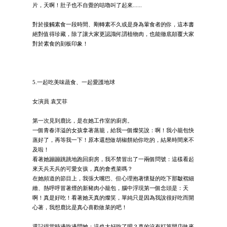
片，天啊！肚子也不自覺的咕嚕叫了起來......
對於接觸素食一段時間、剛轉素不久或是身為葷食者的你，這本書
絕對值得珍藏，除了讓大家更認識何謂植物肉，也能徹底顛覆大家
對於素食的刻板印象！
5.一起吃美味蔬食、一起愛護地球
女演員 袁艾菲
第一次見到鹿比，是在她工作室的廚房。
一個青春洋溢的女孩拿著蒸籠，給我一個燦笑說：啊！我小籠包快
蒸好了，再等我一下！原本還想做胡椒餅給你吃的，結果時間來不
及啦！
看著她蹦蹦跳跳地跑回廚房，我不禁冒出了一兩個問號：這樣看起
來天兵天兵的可愛女孩，真的會煮菜嗎？
在她頻道的節目上，我張大嘴巴、但心理抱著懷疑的吃下那皺褶細
緻、熱呼呼冒著煙的新豬肉小籠包，腦中浮現第一個念頭是：天
啊！真是好吃！看著她天真的燦笑，單純只是因為我說很好吃而開
心著，我想鹿比是真心喜歡做菜的吧！
還記得當時邊吃邊問她：這也太好吃了吧？真的沒有打算開店做來