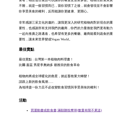
食者，相信這些食譜可以讓你的餐桌更豐富多變。植物性飲食其實
不難，就是一個習慣而已，當你習慣了之後，就會發現並不會影響
你享受美食的權利，反而能讓你更健康、更開心。
非常感謝三采文化的邀約，讓我更深入的研究植物肉對於現在的重
要性，也感謝所有支持我們的廠商，你們的力量推使我們更有動力
一起向推廣之路邁進，也希望有更多的餐廳、廠商能看到蔬食的重
要性，讓未來世界變成Vegan World。
最佳賣點
最佳賣點 : 台灣第一本植物肉料理書！
比爾‧蓋茲 男星李奧納多 都推崇的飲食革命
植物肉將成全球暖化的救星，掀起畜牧業大轉變！
請跟上新的飲食風潮......
為地球盡一份力且不必改變飲食習慣與享受美味的權利！
活動
買運動書或飲食書,滿額贈按摩球(數量有限不累送)