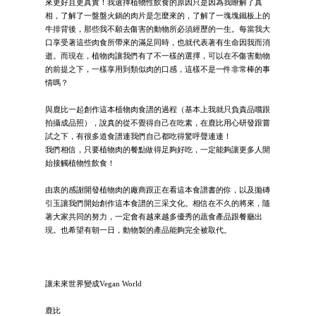
來更好且更真實！我選擇植物性飲食的原因只是因為我瞭解了真
相，了解了一盤盤火鍋的肉片是怎麼來的，了解了一塊塊鐵板上的
牛排背後，那些我不願去傷害的動物所必須經歷的一生。每當我大
口享受著這些肉食所帶來的滿足同時，也就代表著有生命因我而消
逝。而現在，植物肉讓我們有了不一樣的選擇，可以在不傷害動物
的前提之下，一樣享用到類似肉的口感，這樣不是一件非常棒的事
情嗎？
與鹿比一起創作這本植物肉食譜的過程（基本上我就只負責品嚐跟
拍攝成品照），說真的從不覺得自己在吃素，在鹿比用心研發跟嘗
試之下，有很多道食譜連我們自己都吃得驚呼聲連連！
我們相信，只要植物肉的餐點做得足夠好吃，一定能夠讓更多人開
始接觸植物性飲食！
由衷的感謝開發植物肉的廠商跟正在看這本食譜書的你，以及拋磚
引玉讓我們開始創作這本食譜的三采文化。相信在不久的將來，隨
著大家共同的努力，一定會有越來越多優秀的蔬食產品跟餐廳出
現。也希望有朝一日，動物製的產品能夠完全被取代。
讓未來世界變成Vegan World
鹿比