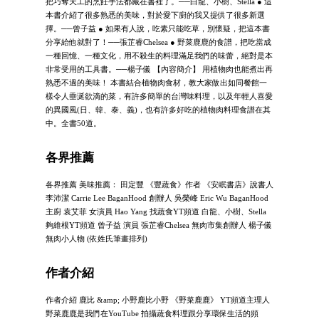
把巧奪天工的烹飪手法都藏在書裡了。──白龍、小樹、Stella ● 這
本書介紹了很多熟悉的美味，對於愛下廚的我又提供了很多新選
擇。──曾子益 ● 如果有人說，吃素只能吃草，別懷疑，把這本書
分享給他就對了！──張芷睿Chelsea ● 野菜鹿鹿的食譜，把吃當成
一種回憶、一種文化，用不殺生的料理滿足我們的味蕾，絕對是本
非常受用的工具書。──楊子儀 【內容簡介】 用植物肉也能煮出再
熟悉不過的美味！ 本書結合植物肉食材，教大家做出如同餐館一
樣令人垂涎欲滴的菜，有許多簡單的台灣味料理，以及年輕人喜愛
的異國風(日、韓、泰、義)，也有許多好吃的植物肉料理食譜在其
中。全書50道。
各界推薦
各界推薦 美味推薦： 田定豐 《豐蔬食》作者 《安眠書店》說書人
李沛潔 Carrie Lee BaganHood 創辦人 吳榮峰 Eric Wu BaganHood
主廚 袁艾菲 女演員 Hao Yang 找蔬食YT頻道 白龍、小樹、Stella
夠維根YT頻道 曾子益 演員 張芷睿Chelsea 無肉市集創辦人 楊子儀
無肉小人物 (依姓氏筆畫排列)
作者介紹
作者介紹 鹿比 &amp; 小野鹿比小野 《野菜鹿鹿》 YT頻道主理人
野菜鹿鹿是我們在YouTube 拍攝蔬食料理跟分享環保生活的頻