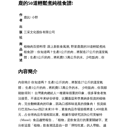
鹿的50道輕鬆煮純植食譜!
作
鹿比/ 小野
者
出
版
三采文化股份有限公司
社
商
植物肉百搭料理: 跟上新飲食風潮, 野菜鹿鹿的50道輕鬆煮純
品
植食譜!：你知道嗎？生產1公斤的肉，將製造27公斤的溫室氣
描
體；生產1公斤的肉，將耗費1.5萬公升的水。少吃點肉，你
述
內容簡介
內容簡介 你知道嗎？ 生產1公斤的肉，將製造27公斤的溫室氣
體； 生產1公斤的肉，將耗費1.5萬公升的水。 少吃點肉，你我都
能做得到！ 台灣素肉總給人一種素味很重的印象，很多葷食者無
法接受。不過近年來矽谷研發、比爾蓋茲和李奧納多投資的植物
肉，完全翻轉素肉的印象，因為口感和味道真的很像肉！ 投資銀
行巴克Barclays預計未來10 年，素食肉品市場規模將達 1,400億美
元，占全球肉品市場相當比重。根據市場研究諮詢公司英敏特
（Mintel）食品趨勢報告，「植物」是飲食流行的重要關鍵字。更
分析這股「植物」飲食潮流是由一群「彈性吃素」的人帶動。 越