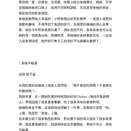
覺得很「素」的菜色。在視覺、味覺上做出各種層次、風格，不管
是模擬肉食的口味上，或用不同香料調味，呈現原型食物的美味，
都是當代的飲食潮流。
食物是能帶給人幸福的，小野和鹿比的烹飪教學，一直讓人感受到
溫暖和趣味。不僅學習了食譜的技巧，也感受到滿滿的用心及專
業。就在今年野菜鹿鹿出書了，讓你意想不到，原來蔬食也可以這
樣料理！把經典台味、異國料理，用植物性食材重新呈現，一起加
入蔬食潮流吧，他們把巧奪天工的烹飪手法都藏在書裡了。
7.美味不輸葷
演員 曾子益
在我吃素的這條路上很多人曾問我：『都不會想吃肉嗎？不會懷念
炸雞排嗎？』
我很幸運，在一開始吃素的時候我的好友Chelsea（無肉市集創辦
人）帶我認識了很多素食餐廳，吃了很多美味的素食料理。
植物飲食並不難，這過程我也理解了一件事，其實我不是對『肉』
上癮，我是對『美食』上癮。
這本書介紹了很多熟悉的美味，對於愛下廚的我又提供了很多新選
擇。我是素食練習生，就讓美味從這本書開始，美味不失分，美味
不輸葷。