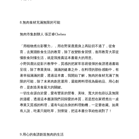
8.無肉食材充滿無限的可能
無肉市集創辦人 張芷睿Chelsea
「用植物煮出影響力」，用在野菜鹿鹿身上再貼切不過了，從食
育，去實踐飲食生活的教育，除了改變飲食習慣，進而教育大眾從
懂飲食到懂生活，就是我推薦這本書最大的用意。
小野與鹿比從影片教學中，質感的把家常容易發揮的食譜透過書籍
呈現，除了專業美味、滿滿的健康之外，在料理的那份感動中，有
著幸福滿滿的愛，透過這本書，我開始了解，無肉的食材充滿了無
限的可能，除了未來肉創意運用，還能將料理視為藝術品、用心創
作，是創造美食最大的關鍵。
一切生命源自於愛，愛有豐富的營養、美味、寬大的包容以及無限
的溫暖，透過這本書讓我們回歸愛的本質，若是想在家裡煮出一桌
專業又質感的料理，還有勾起自身的料理動機，一定要收藏。如果
有人說，吃素只能吃草，別懷疑，把這本書分享給他就對了！
9.用心的食譜創造無肉的生活