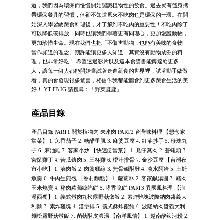
道，我們因為環保而慢慢開始認識植物性的飲食。過去就有隨身攜
帶環保餐具的習慣，但卻不知道原來不吃肉也是環保的一環。在開
始深入學習做蔬食料理後，才了解到不吃肉的重要性！不吃肉除了
可以降低碳排放，同時也讓我們學著更有同理心，更加愛護動物，
更加珍惜生命。現在我們也把「不傷害動物，也能有美味的食物」
當作頻道的理念。期許能讓更多人知道，其實沒有動物成份的料
理，也非常好吃！ 希望透過影片以及這本食譜書能傳達給更多
人，讓每一個人都能開始嘗試著走進蔬食的世界裡，試著動手做做
看，真的會發現很多驚喜，相信你我都能體會到更多蔬食生活的美
好！ YT FB IG 請搜尋：「野菜鹿鹿」
產品目錄
產品目錄 PART1 關於植物肉 未來肉 PART2 台灣味料理 【想念家
常菜】 1. 魚香茄子 2. 糖醋里肌 3. 麻婆豆腐 4. 紅油抄手 5. 珍珠丸
子 6. 麻油雞 7. 客家小炒 【快速便當菜】 1. 瓜仔蒸肉 2. 蒼蠅頭 3.
宮保雞丁 4. 苦瓜鑲肉 5. 三杯雞 6. 橙汁排骨 7. 金沙豆腐 【台灣夜
市小吃】 1. 滷肉飯 2. 肉羹麵線 3. 無骨鹹酥雞 4. 淡水阿給 5. 土魠
魚羹 6. 牛肉生煎包 【眷村麵點】 1. 蘿蔔糕 2. 客家鹹湯圓 3. 豬肉
玉米燒賣 4. 豬肉蘿蔔絲餡餅 5. 塔香脆餅 PART3 異國風料理 【浪
漫西餐】 1. 義式燉肉丸松露野菇燉飯 2. 素炸雞塊波隆納肉醬義大
利麵 3. 素炸雞塊 4. 漢堡排 5. 義式酥炸餛飩 6. 波隆納肉醬義大利
麵松露野菇燉飯 7. 菌菇酥皮濃湯 【南洋風情】 1. 越南酸辣河粉 2.