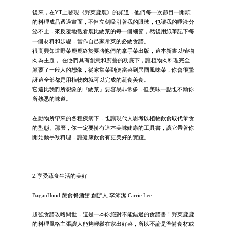
後來，在YT上發現《野菜鹿鹿》的頻道，他們每一次節目一開頭
的料理成品透過畫面，不但立刻吸引著我的眼球，也讓我的唾液分
泌不止，來反覆地觀看鹿比做菜的每一個細節，然後用紙筆記下每
一個材料和步驟，當作自己家常菜的必做食譜。
很高興知道野菜鹿鹿終於要將他們的拿手菜出版，這本新書以植物
肉為主題， 在他們具有創意和廚藝的功底下，讓植物肉料理完全
顛覆了一般人的想像，從家常菜到便當菜到異國風味菜，你會很驚
訝這全部都是用植物肉就可以完成的蔬食美食。
它遠比我們所想像的『做菜』要容易非常多，但美味一點也不輸你
所熟悉的味道。
在動物所帶來的各種疾病下，也讓現代人思考以植物飲食取代葷食
的型態。那麼，你一定要擁有這本美味健康的工具書，讓它帶著你
開始動手做料理，讓健康飲食有更美好的實踐。
2.享受蔬食生活的美好
BaganHood 蔬食餐酒館 創辦人 李沛潔 Carrie Lee
超強食譜攻略問世，這是一本你絕對不能錯過的食譜書！野菜鹿鹿
的料理風格主張讓人能夠輕鬆在家出好菜，所以不論是準備食材或