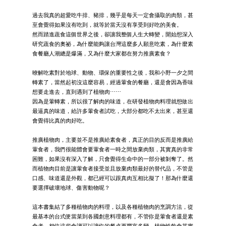
過去我真的超愛吃牛排、豬排，幾乎是每天一定會攝取的肉類，甚
至會覺得如果沒有吃到，就等於當天沒有享受到好吃的美食。
然而踏進蔬食這個世界之後，卻讓我整個人生大轉變，開始想深入
研究蔬食的奧祕，為什麼能夠讓台灣這麼多人願意吃素，為什麼素
食餐廳人潮總是爆滿，又為什麼大家都在努力推廣素食？
暸解吃素對於地球、動物、環保的重要性之後，我和小野一夕之間
轉素了，當然起初沒這麼容易，經過葷食的餐廳，還是會因為香味
想要走進去，直到遇到了植物肉⋯⋯
因為是葷轉素，所以很了解肉的味道，在研發植物肉料理就想做出
最逼真的味道，給許多葷食者試吃，大部分都吃不太出來，甚至還
會覺得比真的肉好吃。
推廣植物肉，主要並不是推廣給素食者，真正的目的反而是推廣給
葷食者，我們很能體會要葷食者一時之間放棄肉類，其實真的非常
困難，如果沒有深入了解，只會覺得生命中的一部分被剝奪了。然
而植物肉目前是讓葷食者接受並且放棄肉類最好的替代品，不管是
口感、味道還是外觀，都已經可以跟真肉互相比擬了！那為什麼還
要選擇破壞地球、傷害動物呢？
這本書集結了多種植物肉的料理，以及各種植物肉的烹調方法，從
最基本的台式便當菜到各國創意料理都有，不管你是葷食者還是素