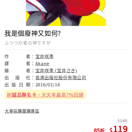
我是個廢神又如何?
ふつつか者の神ですが
作
者：
宝井咲季
譯
者：
Akane
繪
者：
宝井咲季 (宝井さき)
出
版
社：
長鴻出版社股份有限公司
出
版
日
期：
2016/03/14
刷
誠品聯名卡
，天天享最高7%回饋
大量採購團購專區
140
119
85