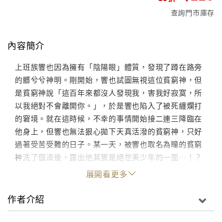
查詢門市庫存
內容簡介
上班族響也因為擁有「陰陽眼」體質，發現了蹲在路旁
的髒兮兮神明。剛開始，響也試圖無視這位貧窮神，但
是貧窮神說「這百年來都沒人發現我，害我好寂寞，所
以我絕對不會離開你。」，於是響也陷入了被死纏爛打
的窘境。就在這時候，不幸的事情開始接二連三降臨在
他身上，但響也無法狠心拋下天真活潑的貧窮神，只好
過著受苦受難的日子。某一天，被響也取名為瞳的貧窮
神洗了個澡後，露出他其實是絕世美少年的一面…！？
展開看更多
作者介紹