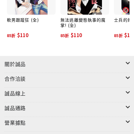
軟男跟蹤狂 (全)
無法逃離變態執事的魔
士兵的婚嫁
掌! (全)
$110
$110
$13
85折
85折
85折
關於誠品
合作洽談
誠品線上
誠品通路
營業據點