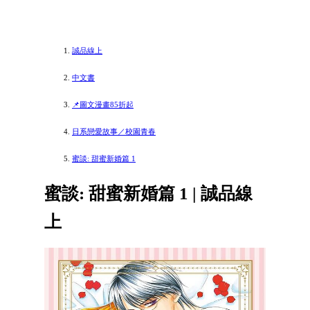
誠品線上
中文書
📌圖文漫畫85折起
日系戀愛故事／校園青春
蜜談: 甜蜜新婚篇 1
蜜談: 甜蜜新婚篇 1 | 誠品線
上