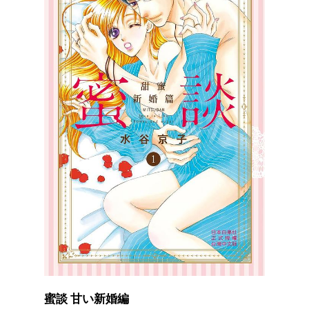
蜜談 甘い新婚編