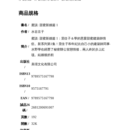
商品規格
書名 /
蜜談: 甜蜜新婚篇 1
作者 /
水谷京子
蜜談: 甜蜜新婚篇 1：里佳子＆學的恩愛甜蜜建築師情
侶。新系列第1集！里佳子和年紀比自己小的建築師同事‧
簡介 /
水野學在經歷了秘密辦公室戀情後，兩人終於步上紅
毯。結婚後的初
出版社
美璟文化有限公司
/
ISBN13
9789575167790
/
ISBN10
9575167791
/
EAN /
9789575167790
誠品26
2681200691007
碼 /
頁數 /
192
開數 /
32K