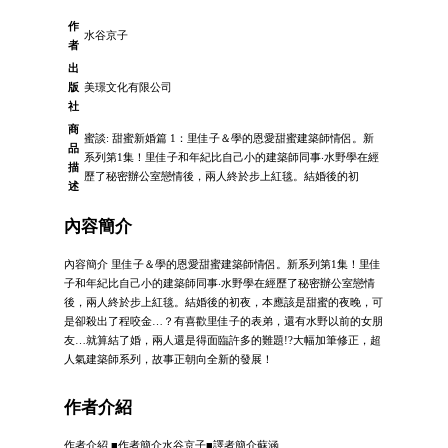
作
水谷京子
者
出
版
美璟文化有限公司
社
商
蜜談: 甜蜜新婚篇 1：里佳子＆學的恩愛甜蜜建築師情侶。新
品
系列第1集！里佳子和年紀比自己小的建築師同事‧水野學在經
描
歷了秘密辦公室戀情後，兩人終於步上紅毯。結婚後的初
述
內容簡介
內容簡介 里佳子＆學的恩愛甜蜜建築師情侶。新系列第1集！里佳
子和年紀比自己小的建築師同事‧水野學在經歷了秘密辦公室戀情
後，兩人終於步上紅毯。結婚後的初夜，本應該是甜蜜的夜晚，可
是卻殺出了程咬金…？有喜歡里佳子的表弟，還有水野以前的女朋
友…就算結了婚，兩人還是得面臨許多的難題!?大幅加筆修正，超
人氣建築師系列，故事正朝向全新的發展！
作者介紹
作者介紹 ■作者簡介水谷京子■譯者簡介蘇涵