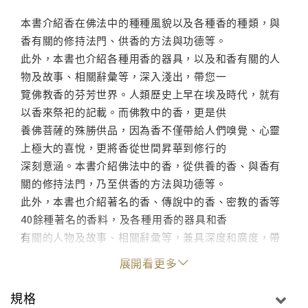
本書介紹香在佛法中的種種風貌以及各種香的種類，與
香有關的修持法門、供香的方法與功德等。
此外，本書也介紹各種用香的器具，以及和香有關的人
物及故事、相關辭彙等，深入淺出，帶您一
覽佛教香的芬芳世界。人類歷史上早在埃及時代，就有
以香來祭祀的記載。而佛教中的香，更是供
養佛菩薩的殊勝供品，因為香不僅帶給人們嗅覺、心靈
上極大的喜悅，更將香從世間昇華到修行的
深刻意涵。本書介紹佛法中的香，從供養的香、與香有
關的修持法門，乃至供香的方法與功德等。
此外，本書也介紹著名的香、傳說中的香、密教的香等
40餘種著名的香料，及各種用香的器具和香
有關的人物及故事、相關辭彙等，兼具深度和廣度，帶
您飽覽香與香器的芬芳與典緻。
展開看更多
規格