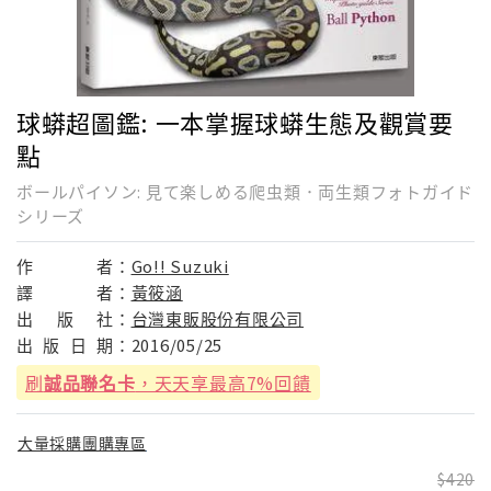
球蟒超圖鑑: 一本掌握球蟒生態及觀賞要
點
ボールパイソン: 見て楽しめる爬虫類．両生類フォトガイド
シリーズ
作
者：
Go!! Suzuki
譯
者：
黃筱涵
出
版
社：
台灣東販股份有限公司
出
版
日
期：
2016/05/25
刷
誠品聯名卡
，天天享最高7%回饋
大量採購團購專區
420