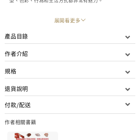
型、色彩、行為和生活方式都非常有魅力。
本書所介紹的球蟒扮演了引燃飼養熱潮的關鍵角色之
展開看更多
一。且書中針對這種魅力，盡量以淺顯易懂的方式，介
紹從「開始的第一步」到品系改良必備的「遺傳」知
產品目錄
識。搭配上超專業的解說，以及數量龐大的全彩照片，
就算是完全新手的初學者或已經開始繁殖的愛好者都能
作者介紹
獲益良多。
規格
◎詳細介紹球蟒各部位特徵
蛇類身體主要分成三大部分──頭、身體、尾巴。
退貨說明
能夠區分蛇的身體與尾巴，你就已經朝專業愛好者邁向
一大步。
付款/配送
仔細看蛇的身體其實結構相當複雜，其中還有能夠感測
紅外線的器官等令人訝異的部位。
作者相關書籍
◎你不能不知道──市面上流通個體的來源
●野外捕獲個體（W.C.）