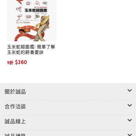
市面上流通的這類個體，多半是在當地的飼養設施經過
短期馴養的亞成體或成體。其中，不少個體難以融入飼
養環境，會因壓力等而不願意進食，故不建議新手飼
養。
●飼養設施繁殖個體（F.H.）
玉米蛇超圖鑑: 簡單了解
玉米蛇的飼養要訣
「F.H.（Farm Hatched）」是日本特有的個體標記，
$360
指的是捕獲或飼養W.C.後，在設施裡孵化該個體的蛋。
9折
有些爬蟲‧兩棲類專賣店對球蟒特別有研究，這類店家銷
售的個體，都經過悉心照料與餵餌，因此是相當容易照
料的一種。
關於誠品
●人工飼養下的繁殖個體（C.B.）
合作洽談
指由人工飼養下長大的親代交配～產卵後所孵化的個
體。由於親代已經熟悉飼育環境，且孵化後很快就會由
誠品線上
人工給予適當照料，因此是最適合飼養的個體。目前
C.B.個體在市面上流通的球蟒（包含了不同品系）中占
誠品通路