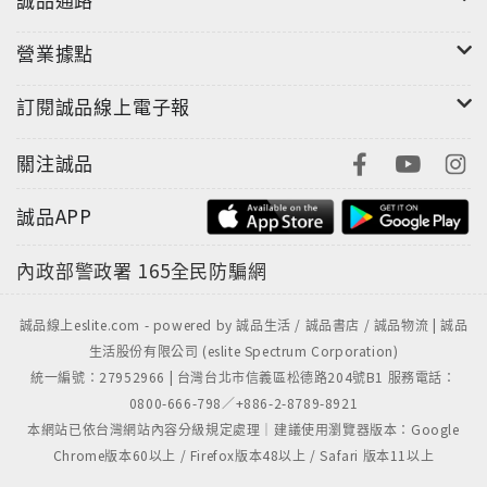
相當大的比例。
營業據點
◎成為專業愛好者──球蟒的飼養與繁殖
訂閱誠品線上電子報
●飼養之際預先確認自己能安排的飼養空間與環境。
●最重要的是「親眼看見」，再從中尋找最投緣的球蟒。
關注誠品
●飼養所需的工具與器材。
①飼養箱
誠品APP
②底材
內政部警政署
165全民防騙網
③水容器
④遮蔽物
⑤加溫╱保溫用具
誠品線上eslite.com - powered by 誠品生活 / 誠品書店 / 誠品物流 | 誠品
生活股份有限公司 (eslite Spectrum Corporation)
統一編號：27952966 | 台灣台北市信義區松德路204號B1 服務電話：
●組裝飼養箱並安置於合宜的環境中。
0800-666-798／+886-2-8789-8921
●依飼養個體從幼鼠至淘汰鼠選擇適當的餌料。
本網站已依台灣網站內容分級規定處理｜建議使用瀏覽器版本：Google
●最重要的鐵則就是「以照顧好個體為前提」，而非「以
Chrome版本60以上 / Firefox版本48以上 / Safari 版本11以上
繁殖為前提」。