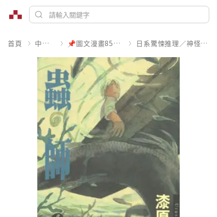
首頁
中文書
📌圖文漫畫85折起
日系驚悚推理／神怪靈異