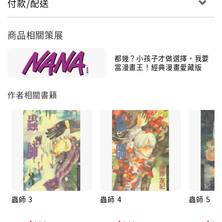
付款/配送
商品相關策展
都幾？小孩子才做選擇，我要
當漫畫王！經典漫畫愛藏版
作者相關書籍
蟲師 3
蟲師 4
蟲師 5