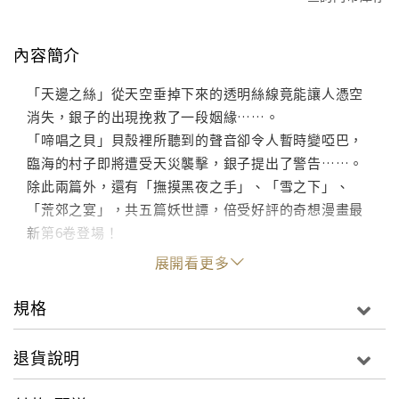
內容簡介
「天邊之絲」從天空垂掉下來的透明絲線竟能讓人憑空
消失，銀子的出現挽救了一段姻緣……。
「啼唱之貝」貝殼裡所聽到的聲音卻令人暫時變啞巴，
臨海的村子即將遭受天災襲擊，銀子提出了警告……。
除此兩篇外，還有「撫摸黑夜之手」、「雪之下」、
「荒郊之宴」，共五篇妖世譚，倍受好評的奇想漫畫最
新第6卷登場！
展開看更多
規格
退貨說明