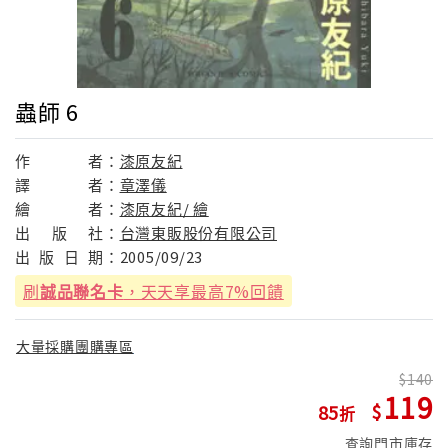
蟲師 6
作
者：
漆原友紀
譯
者：
章澤儀
繪
者：
漆原友紀/ 繪
出
版
社：
台灣東販股份有限公司
出
版
日
期：
2005/09/23
刷
誠品聯名卡
，天天享最高7%回饋
大量採購團購專區
140
119
85
查詢門市庫存