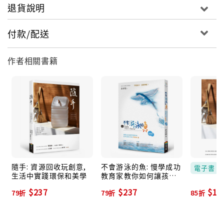
退貨說明
不被淘汰的「適者」，別人眼中的「強者」。
付款/配送
最重要的是，為人父母師長應該先了解孩子的先天氣
質，陪著他走上適合本性的道路，掌握機會和社會生存
法則，便能成就一輩子的競爭力。
作者相關書籍
隨手: 資源回收玩創意,
不會游泳的魚: 慢學成功
電子書
生活中實踐環保和美學
教育家教你如何讓孩子
的天賦自由 (增修版)
$237
$237
$17
79折
79折
85折