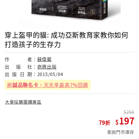
穿上盔甲的貓: 成功亞斯教育家教你如何
打造孩子的生存力
作
者：
蘇偉馨
出
版
社：
商周出版
出
版
日
期：
2015/05/04
刷
誠品聯名卡
，天天享最高7%回饋
大量採購團購專區
250
197
79
查詢門市庫存