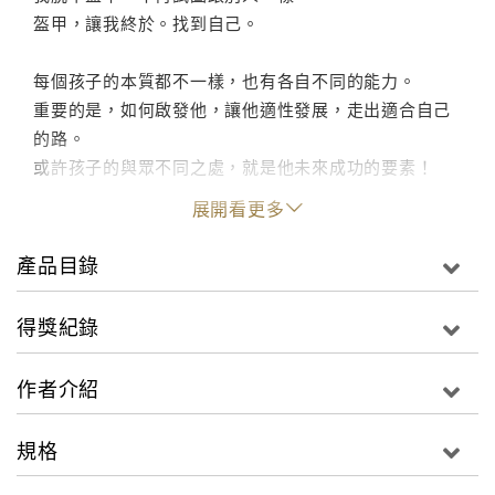
盔甲，讓我終於。找到自己。
每個孩子的本質都不一樣，也有各自不同的能力。
重要的是，如何啟發他，讓他適性發展，走出適合自己
的路。
或許孩子的與眾不同之處，就是他未來成功的要素！
地球村瞬息萬變，孩子如何能在社會生存，找到屬於自
展開看更多
己的生存之道？
產品目錄
父母無法一輩子讓孩子依靠，要如何避免孩子成為社會
大眾眼中的媽寶或靠爸一族？一旦沒有父母長輩的扶
得獎紀錄
持，便在人生的路途上顛簸。
慢學成功教育家、諾瓦創意小學和幼兒園的蘇偉馨校
作者介紹
長，用她三十多年的教育經驗，加上自己身為亞斯伯格
人，一路「沉默的搖晃」而最終成功的人生歷練，告訴
規格
父母師長如何能引領孩子認識自我、擁有正確的態度，
如何讓孩子發揮潛能、打造明天的能力，成為社會上永