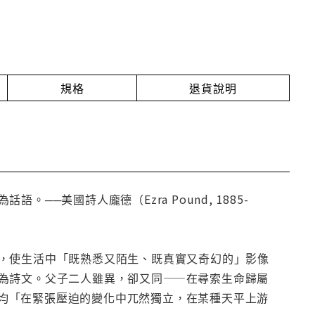
規格
退貨說明
─美國詩人龐德（Ezra Pound, 1885-
，使生活中「既熟悉又陌生、既真實又奇幻的」影像
為詩文。父子二人雖異，卻又同——在尋索生命歸屬
均「在緊張壓迫的變化中兀然獨立，在某種天平上游