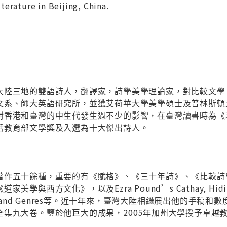
erature in Beijing, China.
）
大陸三地的雙語詩人，翻譯家，詩學美學理論家，對比較文學、
文系、師大英語研究所，並獲艾荷華大學美學碩士及普林斯頓
對香港和臺灣的中生代發生過不少的影響，在臺灣讀書時為《
括教育部文學獎及入選為十大傑出詩人。
著作五十餘種，重要的有《賦格》、《三十年詩》、《比較詩
西方文化》，以及Ezra Pound’s Cathay, Hiding the U
 Modes and Genres等。近十年來，臺灣大陸相繼展出他的手
全集九大卷。鑒於他巨大的成果，2005年加州大學授予卓越