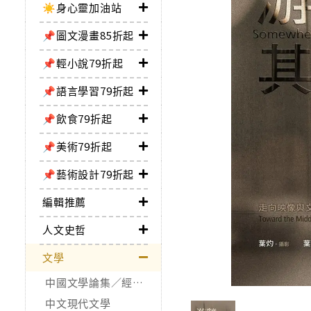
☀️身心靈加油站
📌圖文漫畫85折起
📌輕小說79折起
📌語言學習79折起
📌飲食79折起
📌美術79折起
📌藝術設計79折起
編輯推薦
人文史哲
文學
中國文學論集／經典作品
中文現代文學