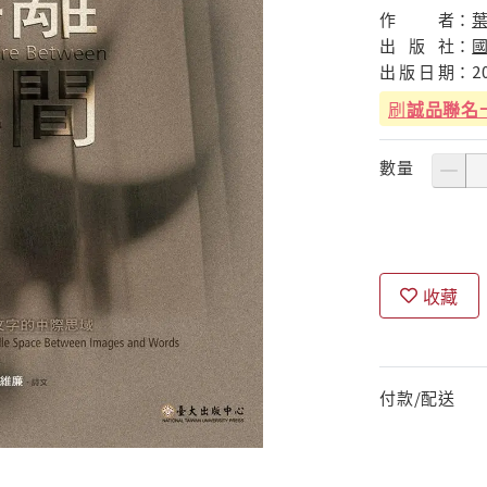
作
者：
葉
出
版
社：
出
版
日
期：
2
刷
誠品聯名
數量
收藏
付款/配送