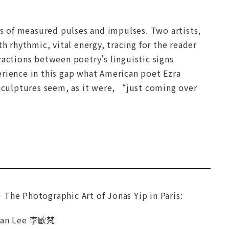
 of measured pulses and impulses. Two artists,
h rhythmic, vital energy, tracing for the reader
ractions between poetry's linguistic signs
erience in this gap what American poet Ezra
culptures seem, as it were, “just coming over
he Photographic Art of Jonas Yip in Paris:
 Lee 李歐梵