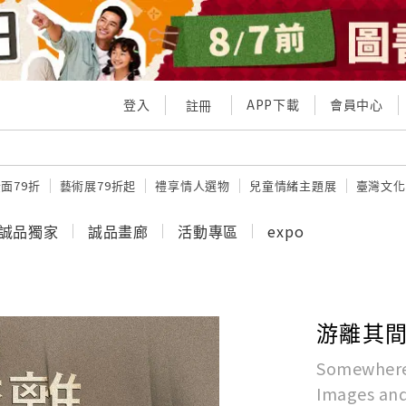
登入
APP下載
會員中心
註冊
面79折
藝術展79折起
禮享情人選物
兒童情緒主題展
臺灣文化
誠品獨家
誠品畫廊
活動專區
expo
游離其間
Somewhere
Images an