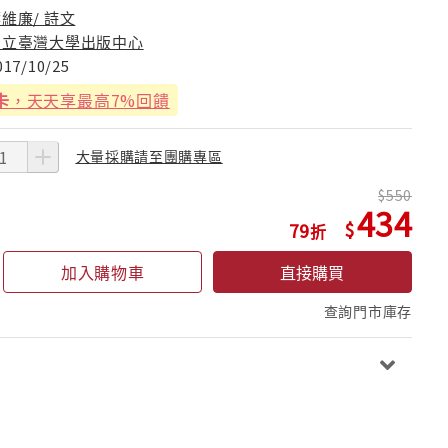
維廉/ 詩文
國立臺灣大學出版中心
017/10/25
卡
，天天享最高7%回饋
大量採購請至團購專區
550
434
79
加入購物車
直接購買
查詢門市庫存