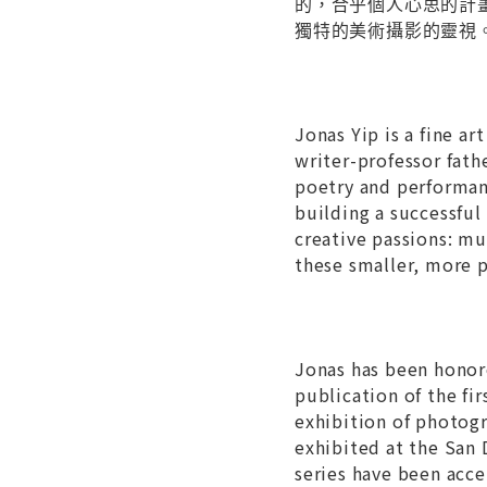
的，合乎個人心思的計
獨特的美術攝影的靈視
Jonas Yip is a fine a
writer-professor fath
poetry and performan
building a successful
creative passions: mu
these smaller, more p
Jonas has been honor
publication of the fir
exhibition of photog
exhibited at the San
series have been acc