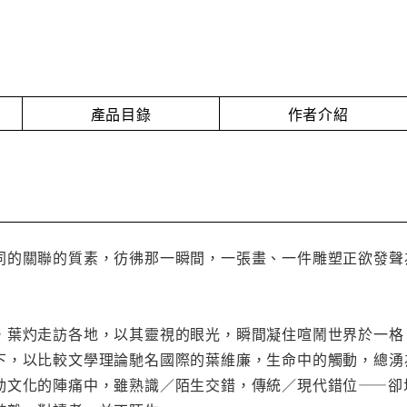
產品目錄
作者介紹
關聯的質素，彷彿那一瞬間，一張畫、一件雕塑正欲發聲為話語。─
，葉灼走訪各地，以其靈視的眼光，瞬間凝住喧鬧世界於一格
下，以比較文學理論馳名國際的葉維廉，生命中的觸動，總湧
動文化的陣痛中，雖熟識／陌生交錯，傳統／現代錯位——卻