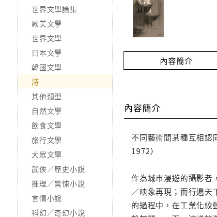
世界文學論集
歐美文學
世界文學
日本文學
內容簡介
韓國文學
詩
其他類型
內容簡介
自然文學
飲食文學
不同藝術間某種互相認同的
旅行文學
1972）
大眾文學
武俠／歷史小說
作為城市漫遊的攝影者
推理／驚悚小說
／映象再現；而行遍天
言情小說
的過程中，在工業化絞
科幻／奇幻小說