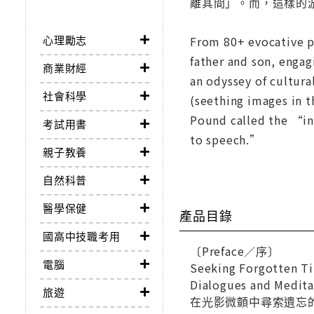
離其間」。而，這樣的
心理勵志
From 80+ evocative p
father and son, engag
商業財經
an odyssey of cultura
社會科學
(seething images in t
Pound called the “in
考試用書
to speech.”
親子教養
自然科普
醫學保健
產品目錄
國高中技職考用
〔Preface／序〕
電腦
Seeking Forgotten Ti
Dialogues and Medita
旅遊
在光影微顫中尋索遺忘的時