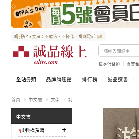
防詐3要訣：不聽信、不操作、掛斷電話
(詳)
禮享偶爸節
圖書全
全站分類
品牌旗艦館
排行榜
誠品選書
首頁
中文書
文學
詩
中文書
📢強檔預購