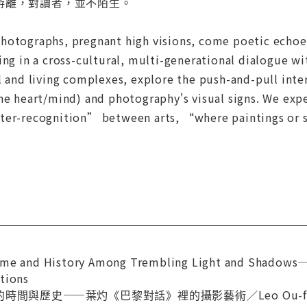
游離，對讀者，並不陌生。
hotographs, pregnant high visions, come poetic echoes
ing in a cross-cultural, multi-generational dialogue wit
l and living complexes, explore the push-and-pull inte
he heart/mind) and photography's visual signs. We exp
ter-recognition” between arts, “where paintings or s
me and History Among Trembling Light and Shadows— T
tions
間與歷史——葉灼《巴黎對話》裡的攝影藝術／Leo Ou-fan