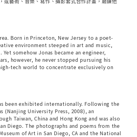
，或藝術、音樂、寫作、攝影套式合作計畫，磨鍊他
rea. Born in Princeton, New Jersey to a poet-
reative environment steeped in art and music,
el. Yet somehow Jonas became an engineer,
years, however, he never stopped pursuing his
 high-tech world to concentrate exclusively on
 been exhibited internationally. Following the
ns (Nanjing University Press, 2008), an
rough Taiwan, China and Hong Kong and was also
, San Diego. The photographs and poems from the
Museum of Art in San Diego, CA and the National