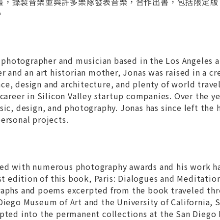
畫，錄製音樂並與許多樂隊發表音樂，合作出書，包括限定版
。
rt photographer and musician based in the Los Angeles a
er and an art historian mother, Jonas was raised in a c
ce, design and architecture, and plenty of world trav
 career in Silicon Valley startup companies. Over the 
sic, design, and photography. Jonas has since left the
ersonal projects.
ed with numerous photography awards and his work has
st edition of this book, Paris: Dialogues and Meditatio
raphs and poems excerpted from the book traveled th
 Diego Museum of Art and the University of California
epted into the permanent collections at the San Diego 