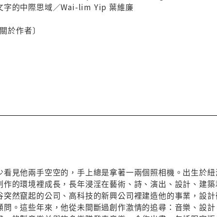
的中際思域／Wai-lim Yip 葉維廉
or／關於作者〕
少看見他兩手空空的，手上總是拿著一兩個照相機。出生於紐
創作的環境裡成長，長年浸淫在藝術、詩、演出、設計、建築
谷突然竄起的公司、高科技的新興公司裡建造他的事業，設計
顧問。這些年來，他從未間斷過創作激情的追尋：音樂、設計