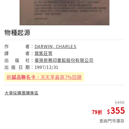
物種起源
作
者：
DARWIN, CHARLES
譯
者：
葉篤莊等
出
版
社：
臺灣商務印書館股份有限公司
出
版
日
期：
1997/12/31
刷
誠品聯名卡
，天天享最高7%回饋
大量採購團購專區
450
355
79
查詢門市庫存