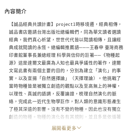
內容簡介
【誠品經典共讀計畫】project1時移境遷，經典相傳，
誠品書店邀請台灣出版社總編輯們，同為華文讀者選讀
經典，我們真心祈望，世世代代皆以閱讀相傳，且讓經
典成就閱讀的永恆。總編輯推薦語───王春申 臺灣商務
印書館董事長兼總經理 科學與信仰的巨著──《物種起
源》這是達爾文最廣為人知也最具爭議性的著作，達爾
文寫此書有兩個主要的目的，分別為建立「演化」的事
實，以及宣揚「自然選擇論」（天擇理論）。他挑戰了
當時物種皆是被獨立創造的觀點以及至高無上的神權，
以理性、真誠的語調，反覆論證，梳理自然演化的脈
絡，完成此一近代生物學巨作，對人類的意識形態產生
了極其深遠的影響。沒有不變的物種，因此也沒有獨立
創造的物種。物種的演化各有其規則，並且多是依循著
自然選擇而來，自然選擇的過程極為緩慢，但卻是真實
展開看更多
存在著。生物的變異量是無止境的，生物彼此之間的關