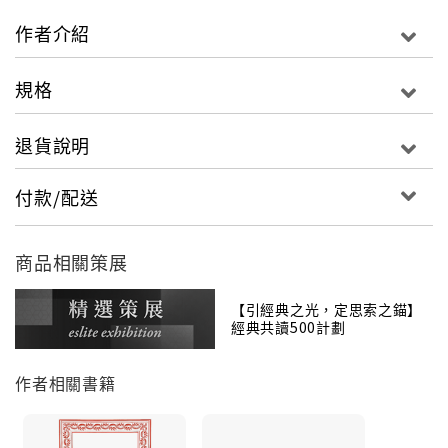
係及各種生物的物理生活條件互相適應的複雜關係也是
作者介紹
無止境的，生物從最初一直到現今、未來，分分秒秒都
在進化著，透過本書，人類得以更加了解這個世界，並
規格
且能夠從科學實證的角度審視自身的處境。動搖創世紀
理論，維多利亞時代最激烈的爭端之一！達爾文在此書
退貨說明
中勾勒出他於一八三一年到三六年間搭乘小獵犬號繞行
南美洲的觀察結果。他相信數百年來有機體經過自身所
付款/配送
控制的天擇過程，發生了改變，亦即有機體的每一代都
會發生改變，而最能抵擋氣候或其他變化的物種，存活
增生的可能性最大。這不但是一本近代生物學最具決定
商品相關策展
性的開山之作，也是對人類整個意識形態領域產生深遠
影響的雄辯式巨著。它挑戰了上帝創造世界說、世界的
【引經典之光，定思索之錨】
經典共讀500計劃
不變性和神的威力，讓人類得以在科學實證的基礎上審
視自身的處境：人的由來，人與自然的關係，生物界的
作者相關書籍
規則與變異。沒有不變的物種，因此也沒有獨立創造的
物種。當我以博物學者的身分參加貝格爾號環航世界
時，我曾在南美洲看到有關生物的地理分布以及現存生