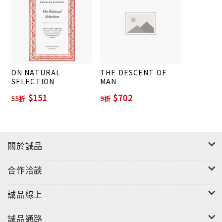
物和古代生物的地質關係的某些事實，這些事實深深地
打動了我……」於是開始了一個驚天動地的故事。我充
分承認，自然選擇的作用一般是極其緩慢的。只有在一
個區域的自然組成中還留有一些地位，可以由現存生物
在變易後而較好地佔有，這時自然選擇才能發生作用。
ON NATURAL
THE DESCENT OF
雖然同種的一切個體在某種微小程度上互有差異，但是
SELECTION
MAN
要使生物體制的各部份發生適宜的變化，則常需要很長
$151
$702
時間。這種結果又往往受到自由雜交所顯著延滯。許多
55折
9折
人會說這數種原因已足夠抵消自然選擇的力量了。選擇
的過程雖然是緩慢的，如果力量薄弱的人類尚能在人工
選擇方面多有所作為，那末，在很長的時間裡，通過自
關於誠品
然力量的選擇，即通過最適者的生存，我覺得生物的變
異量是沒有止境的，一切生物彼此之間以及與它們的物
合作洽談
理的生活條件之間互相適應的美妙而複雜的關係，也是
沒有止境的。——第四章〈自然選擇；即最適者生存〉
誠品線上
誠品通路