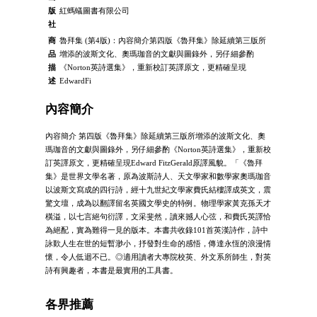
版
紅螞蟻圖書有限公司
社
商
魯拜集 (第4版)：內容簡介第四版《魯拜集》除延續第三版所
品
增添的波斯文化、奧瑪珈音的文獻與圖錄外，另仔細參酌
描
《Norton英詩選集》，重新校訂英譯原文，更精確呈現
述
EdwardFi
內容簡介
內容簡介 第四版《魯拜集》除延續第三版所增添的波斯文化、奧
瑪珈音的文獻與圖錄外，另仔細參酌《Norton英詩選集》，重新校
訂英譯原文，更精確呈現Edward FitzGerald原譯風貌。「《魯拜
集》是世界文學名著，原為波斯詩人、天文學家和數學家奧瑪珈音
以波斯文寫成的四行詩，經十九世紀文學家費氏結樓譯成英文，震
驚文壇，成為以翻譯留名英國文學史的特例。物理學家黃克孫天才
橫溢，以七言絕句衍譯，文采斐然，讀來撼人心弦，和費氏英譯恰
為絕配，實為難得一見的版本。本書共收錄101首英漢詩作，詩中
詠歎人生在世的短暫渺小，抒發對生命的感悟，傳達永恆的浪漫情
懷，令人低迴不已。◎適用讀者大專院校英、外文系所師生，對英
詩有興趣者，本書是最實用的工具書。
各界推薦