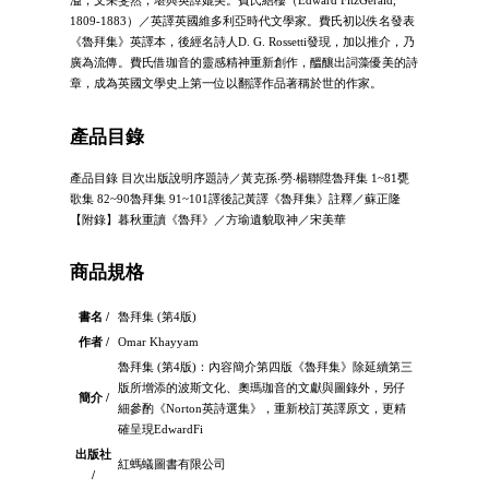
溢，文采斐然，堪與英譯媲美。費氏結樓（Edward FitzGerald,
1809-1883）／英譯英國維多利亞時代文學家。費氏初以佚名發表
《魯拜集》英譯本，後經名詩人D. G. Rossetti發現，加以推介，乃
廣為流傳。費氏借珈音的靈感精神重新創作，醞釀出詞藻優美的詩
章，成為英國文學史上第一位以翻譯作品著稱於世的作家。
產品目錄
產品目錄 目次出版說明序題詩／黃克孫‧勞‧楊聯陞魯拜集 1~81甕
歌集 82~90魯拜集 91~101譯後記黃譯《魯拜集》註釋／蘇正隆
【附錄】暮秋重讀《魯拜》／方瑜遺貌取神／宋美華
商品規格
書名 /
魯拜集 (第4版)
作者 /
Omar Khayyam
魯拜集 (第4版)：內容簡介第四版《魯拜集》除延續第三
版所增添的波斯文化、奧瑪珈音的文獻與圖錄外，另仔
簡介 /
細參酌《Norton英詩選集》，重新校訂英譯原文，更精
確呈現EdwardFi
出版社
紅螞蟻圖書有限公司
/