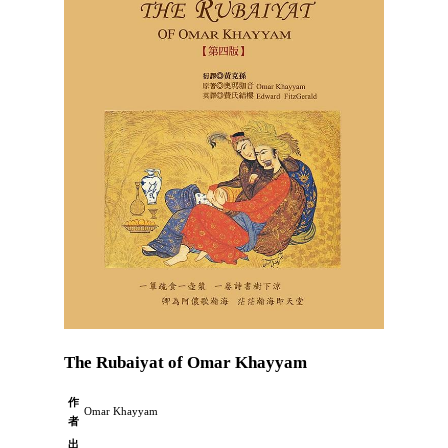
The Rubaiyat of Omar Khayyam
作
Omar Khayyam
者
出