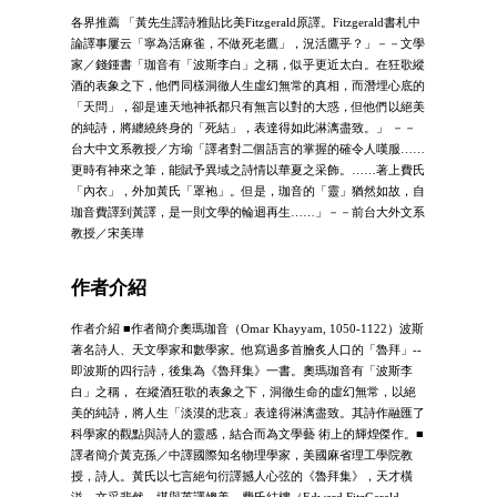
各界推薦 「黃先生譯詩雅貼比美Fitzgerald原譯。Fitzgerald書札中
論譯事屢云「寧為活麻雀，不做死老鷹」，況活鷹乎？」－－文學
家／錢鍾書「珈音有「波斯李白」之稱，似乎更近太白。在狂歌縱
酒的表象之下，他們同樣洞徹人生虛幻無常的真相，而潛埋心底的
「天問」，卻是連天地神祇都只有無言以對的大惑，但他們以絕美
的純詩，將纏繞終身的「死結」，表達得如此淋漓盡致。」 －－
台大中文系教授／方瑜「譯者對二個語言的掌握的確令人嘆服……
更時有神來之筆，能賦予異域之詩情以華夏之采飾。……著上費氏
「內衣」，外加黃氏「罩袍」。但是，珈音的「靈」猶然如故，自
珈音費譯到黃譯，是一則文學的輪迴再生……」－－前台大外文系
教授／宋美璍
作者介紹
作者介紹 ■作者簡介奧瑪珈音（Omar Khayyam, 1050-1122）波斯
著名詩人、天文學家和數學家。他寫過多首膾炙人口的「魯拜」--
即波斯的四行詩，後集為《魯拜集》一書。奧瑪珈音有「波斯李
白」之稱， 在縱酒狂歌的表象之下，洞徹生命的虛幻無常，以絕
美的純詩，將人生「淡漠的悲哀」表達得淋漓盡致。其詩作融匯了
科學家的觀點與詩人的靈感，結合而為文學藝 術上的輝煌傑作。■
譯者簡介黃克孫／中譯國際知名物理學家，美國麻省理工學院教
授，詩人。黃氏以七言絕句衍譯撼人心弦的《魯拜集》，天才橫