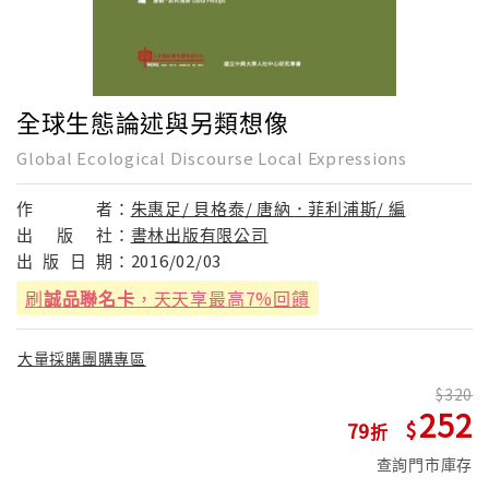
全球生態論述與另類想像
Global Ecological Discourse Local Expressions
作
者：
朱惠足/ 貝格泰/ 唐納．菲利浦斯/ 編
出
版
社：
書林出版有限公司
出
版
日
期：
2016/02/03
刷
誠品聯名卡
，天天享最高7%回饋
大量採購團購專區
320
252
79
查詢門市庫存