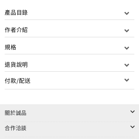
產品目錄
文中彰顯出，生態批評作為跨區域、跨文化、跨領域的
作者介紹
譯介者，如何透過文化產物的想像力量，洞察全球環境
議題背後的權力結構與運作邏輯。
規格
退貨說明
付款/配送
關於誠品
合作洽談