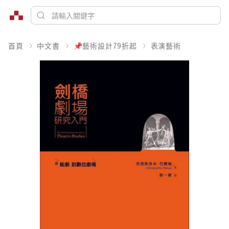
首頁
中文書
📌藝術設計79折起
表演藝術