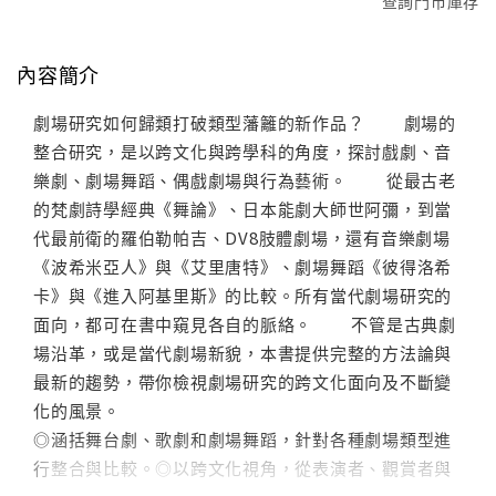
查詢門市庫存
內容簡介
劇場研究如何歸類打破類型藩籬的新作品？ 劇場的
整合研究，是以跨文化與跨學科的角度，探討戲劇、音
樂劇、劇場舞蹈、偶戲劇場與行為藝術。 從最古老
的梵劇詩學經典《舞論》、日本能劇大師世阿彌，到當
代最前衛的羅伯勒帕吉、DV8肢體劇場，還有音樂劇場
《波希米亞人》與《艾里唐特》、劇場舞蹈《彼得洛希
卡》與《進入阿基里斯》的比較。所有當代劇場研究的
面向，都可在書中窺見各自的脈絡。 不管是古典劇
場沿革，或是當代劇場新貌，本書提供完整的方法論與
最新的趨勢，帶你檢視劇場研究的跨文化面向及不斷變
化的風景。
◎涵括舞台劇、歌劇和劇場舞蹈，針對各種劇場類型進
行整合與比較。◎以跨文化視角，從表演者、觀賞者與