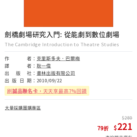
劍橋劇場研究入門: 從能劇到數位劇場
The Cambridge Introduction to Theatre Studies
作
者：
克里斯多夫．巴爾梅
譯
者：
耿一偉
出
版
社：
書林出版有限公司
出
版
日
期：
2010/09/22
刷
誠品聯名卡
，天天享最高7%回饋
大量採購團購專區
280
221
79