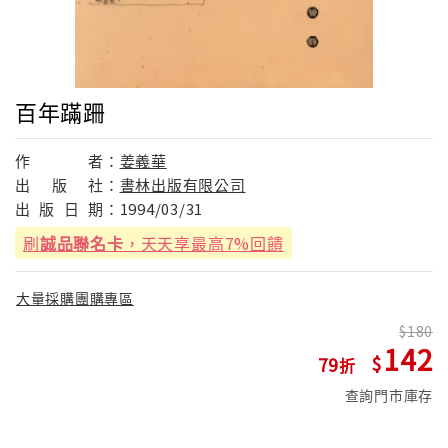
百年蹣跚
作
者：
姜義華
出
版
社：
書林出版有限公司
出
版
日
期：
1994/03/31
刷
誠品聯名卡
，天天享最高7%回饋
大量採購團購專區
180
142
79
查詢門市庫存