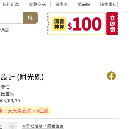
我的訂單
收藏商品
優惠券
誠品點
購物車(
)
0
考用展
設計 (附光碟)
郭毓仁
詹氏書局
008/09/30
卡
，天天享最高7%回饋
大量採購請至團購專區