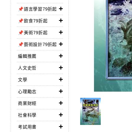
📌語言學習79折起
📌飲食79折起
📌美術79折起
📌藝術設計79折起
編輯推薦
人文史哲
文學
心理勵志
商業財經
社會科學
考試用書