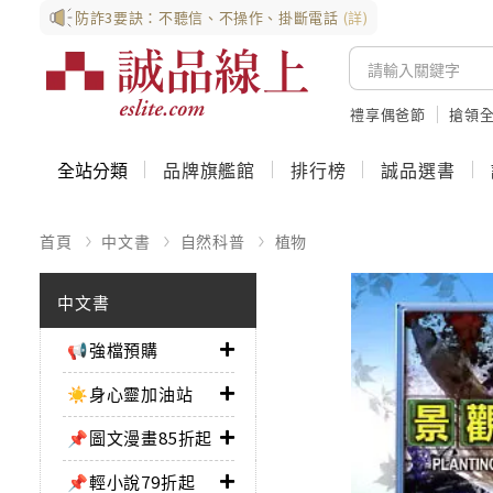
防詐3要訣：不聽信、不操作、掛斷電話
(詳)
禮享偶爸節
搶領全
全站分類
品牌旗艦館
排行榜
誠品選書
首頁
中文書
自然科普
植物
中文書
📢強檔預購
☀️身心靈加油站
📌圖文漫畫85折起
📌輕小說79折起