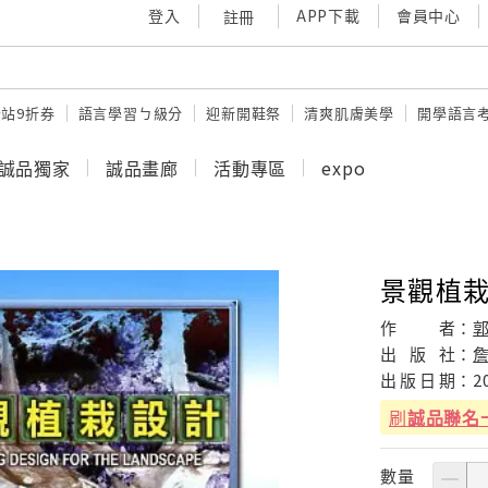
登入
APP下載
會員中心
註冊
站9折券
語言學習ㄅ級分
迎新開鞋祭
清爽肌膚美學
開學語言
誠品獨家
誠品畫廊
活動專區
expo
景觀植栽
作
者：
出
版
社：
出
版
日
期：
2
刷
誠品聯名
數量