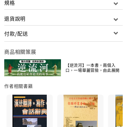
規格
（BALLADE）的定型短詩，由四節構成，前三節各有八
行，最後一節為四行獻詩，因為那種詩的作者必然選擇
退貨說明
一個人為贈詩的對象。
付款/配送
法國詩特別注重心靈活動的象徵主義。一般來說，打從
象徵主義開始，法國詩便進入了現代主義的範疇。象象
商品相關策展
徵主義是法國詩壇上一大主流，其特徵有四：
【逆流河】一本書，兩個入
1.主觀性
口，一場華麗冒險，由此展開
2.暗示
──
3.音樂性
作者相關書籍
4.神祕性
繼象徵主義而起的新派別中，值得一提的是超現實主
義，這一派的領袖是安德烈‧布何東。一般來說，超現實
派的詩有極端相反的兩種。一種非常明朗簡潔，一種知
所云。後者之所以難懂，一方面是因為上下文缺乏連貫