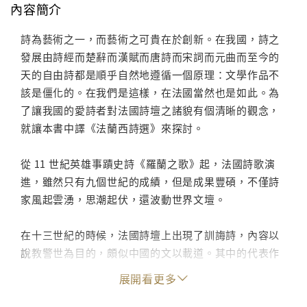
內容簡介
詩為藝術之一，而藝術之可貴在於創新。在我國，詩之
發展由詩經而楚辭而漢賦而唐詩而宋詞而元曲而至今的
天的自由詩都是順乎自然地遵循一個原理：文學作品不
該是僵化的。在我們是這樣，在法國當然也是如此。為
了讓我國的愛詩者對法國詩壇之諸貌有個清晰的觀念，
就讓本書中譯《法蘭西詩選》來探討。
從 11 世紀英雄事蹟史詩《羅蘭之歌》起，法國詩歌演
進，雖然只有九個世紀的成績，但是成果豐碩，不僅詩
家風起雲湧，思潮起伏，還波動世界文壇。
在十三世紀的時候，法國詩壇上出現了訓誨詩，內容以
說教警世為目的，頗似中國的文以載道。其中的代表作
是《玫瑰之歌》。除了非定型的訓誨詩或諷刺詩以外，
展開看更多
還出現了一些短小的，具有嚴謹格律的定型詩，如敘事
或抒情的八尺詩，具有疊句之二韻詩，以及被稱為歌謠