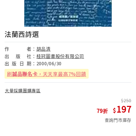
法蘭西詩選
作
者：
胡品清
出
版
社：
桂冠圖書股份有限公司
出
版
日
期：
2000/06/30
刷
誠品聯名卡
，天天享最高7%回饋
大量採購團購專區
250
197
79
查詢門市庫存