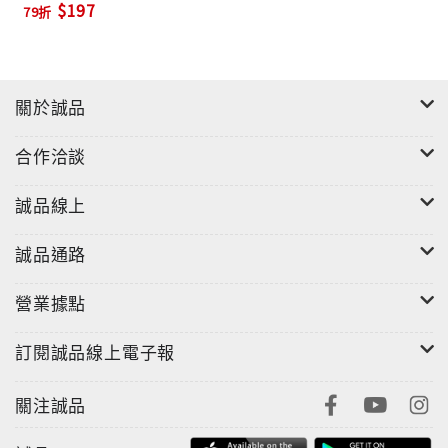
$197
79折
的代名詞。
五十年的寫作生涯中，克莉絲蒂共完成六十六部小說、
一百多篇短篇小說、十七個劇本，以一百零三種文字行
關於誠品
銷全世界，共賣出二十億冊以上。她有好幾部小說被拍
成叫好叫座的電影，如《東方快車謀殺案》、《尼羅河
合作洽談
謀殺案》；她寫的劇本《捕鼠器》，從一九五四年以
來，至今仍在倫敦劇院上演，堪稱是最長壽的舞台劇。
誠品線上
如今克莉絲蒂這個名字，已涵蓋兩種意義：一為「推理
小說」的同義字，二者是「謀殺之后」的殊榮。
誠品通路
營業據點
訂閱誠品線上電子報
關注誠品