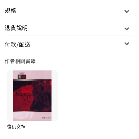
被誰所殺，她還要查出是誰在數年前僥倖逃脫了法
規格
網……
退貨說明
■作者簡介
阿嘉莎‧克莉絲蒂
付款/配送
（1890～1976）英籍女作家、劇作家。本名Agatha
May Clarissa Miller，生於德望郡（Devon），家境富
作者相關書籍
裕而傳統守舊，是家中的么女。生性害羞，孩童時期未
曾接受學校教育，由女家庭教師教導學會識字和讀書。
在母親的鼓勵下，大量閱讀各種書籍，並開始創作詩和
短篇故事。
一九一五年第一次世界大戰期間，克莉絲蒂在醫院擔任
藥劑師，從中學習各類毒藥的專業知識，並萌生撰寫推
理小說的構想，處女作《史岱爾莊謀殺案》因此誕生。
復仇女神
她創造的比利時私家偵探赫丘勒‧白羅，是人氣歷久不衰
的神探，其著名的「灰色的腦細胞」，已成為超人智慧