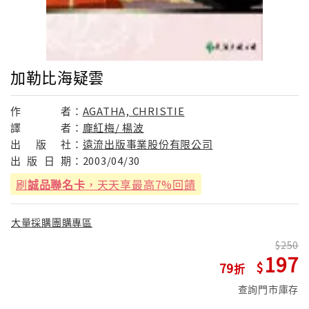
加勒比海疑雲
作
者：
AGATHA, CHRISTIE
譯
者：
龐紅梅/ 楊波
出
版
社：
遠流出版事業股份有限公司
出
版
日
期：
2003/04/30
刷
誠品聯名卡
，天天享最高7%回饋
大量採購團購專區
250
197
79
查詢門市庫存