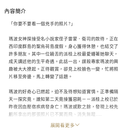
內容簡介
「你要不要看一個兇手的照片?」
瑪波女神探接受名小說家侄子雷蒙．衛司的款待，正在
西印度群島的聖烏荷島度假，身心獲得休憩，也結交了
許多朋友。其中一位饒舌的派桂上校最愛纏著她聊天，
成天講述他的生平奇遇。此話一出，謀殺專家瑪波的興
趣被大大撩起。正待觀賞，卻見上校臉色一變，忙將照
片移至旁邊，馬上轉變了話題。
瑪波的好奇心已燃起，迫不及待想知道實情。正準備隔
天一探究竟，誰知第二天竟接獲惡耗－－派桂上校已於
昨夜因血壓宿疾病發身亡！瑪波感歎之餘，發現上校先
前所拿出的那張照片已不翼而飛、消失無蹤......
展開看更多
看來瑪波可有忙了。因為她不僅得查出上校為何被殺，