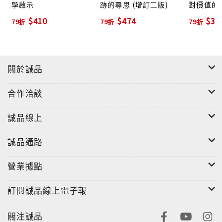
學啟示
跡的尋思 (增訂二版)
對價值的尋
版)
$410
$474
$37
79折
79折
79折
關於誠品
合作洽談
誠品線上
誠品通路
營業據點
訂閱誠品線上電子報
關注誠品