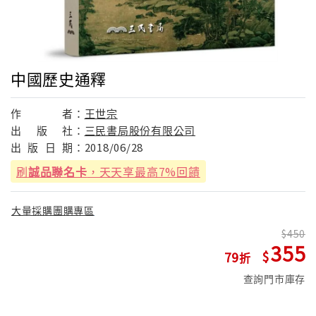
中國歷史通釋
作
者：
王世宗
出
版
社：
三民書局股份有限公司
出
版
日
期：
2018/06/28
刷
誠品聯名卡
，天天享最高7%回饋
大量採購團購專區
450
355
79
查詢門市庫存