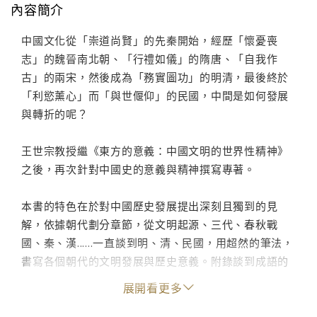
內容簡介
中國文化從「崇道尚賢」的先秦開始，經歷「懷憂喪
志」的魏晉南北朝、「行禮如儀」的隋唐、「自我作
古」的兩宋，然後成為「務實圖功」的明清，最後終於
「利慾薰心」而「與世偃仰」的民國，中間是如何發展
與轉折的呢？
王世宗教授繼《東方的意義：中國文明的世界性精神》
之後，再次針對中國史的意義與精神撰寫專著。
本書的特色在於對中國歷史發展提出深刻且獨到的見
解，依據朝代劃分章節，從文明起源、三代、春秋戰
國、秦、漢......一直談到明、清、民國，用超然的筆法，
書寫各個朝代的文明發展與歷史意義。附錄談到成語的
濫用、誤用，其原意與現今被世人所誤解的用法相去甚
展開看更多
遠，也呼應了中國文化的轉變與沈淪。