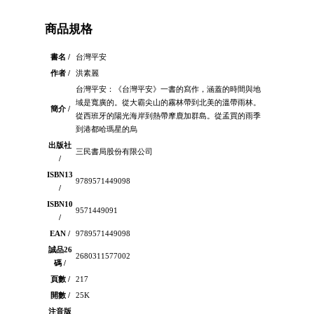
商品規格
書名 /
台灣平安
作者 /
洪素麗
台灣平安：《台灣平安》一書的寫作，涵蓋的時間與地
域是寬廣的。從大霸尖山的霧林帶到北美的溫帶雨林。
簡介 /
從西班牙的陽光海岸到熱帶摩鹿加群島。從孟買的雨季
到港都哈瑪星的烏
出版社
三民書局股份有限公司
/
ISBN13
9789571449098
/
ISBN10
9571449091
/
EAN /
9789571449098
誠品26
2680311577002
碼 /
頁數 /
217
開數 /
25K
注音版