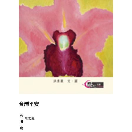
台灣平安
作
洪素麗
者
出