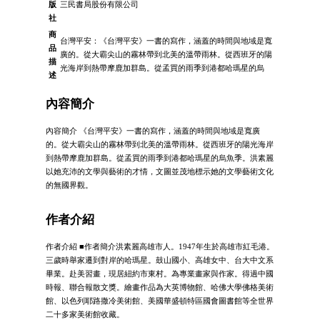
版
三民書局股份有限公司
社
商
台灣平安：《台灣平安》一書的寫作，涵蓋的時間與地域是寬
品
廣的。從大霸尖山的霧林帶到北美的溫帶雨林。從西班牙的陽
描
光海岸到熱帶摩鹿加群島。從孟買的雨季到港都哈瑪星的烏
述
內容簡介
內容簡介 《台灣平安》一書的寫作，涵蓋的時間與地域是寬廣
的。從大霸尖山的霧林帶到北美的溫帶雨林。從西班牙的陽光海岸
到熱帶摩鹿加群島。從孟買的雨季到港都哈瑪星的烏魚季。洪素麗
以她充沛的文學與藝術的才情，文圖並茂地標示她的文學藝術文化
的無國界觀。
作者介紹
作者介紹 ■作者簡介洪素麗高雄市人。1947年生於高雄市紅毛港。
三歲時舉家遷到對岸的哈瑪星。鼓山國小、高雄女中、台大中文系
畢業。赴美習畫，現居紐約市東村。為專業畫家與作家。得過中國
時報、聯合報散文獎。繪畫作品為大英博物館、哈佛大學佛格美術
館、以色列耶路撒冷美術館、美國華盛頓特區國會圖書館等全世界
二十多家美術館收藏。