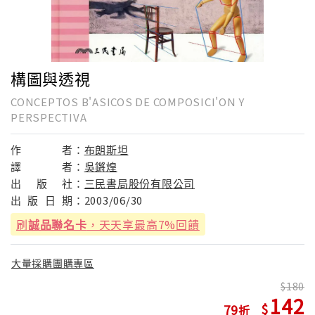
構圖與透視
CONCEPTOS B'ASICOS DE COMPOSICI'ON Y
PERSPECTIVA
作
者：
布朗斯坦
譯
者：
吳鏘煌
出
版
社：
三民書局股份有限公司
出
版
日
期：
2003/06/30
刷
誠品聯名卡
，天天享最高7%回饋
大量採購團購專區
180
142
79