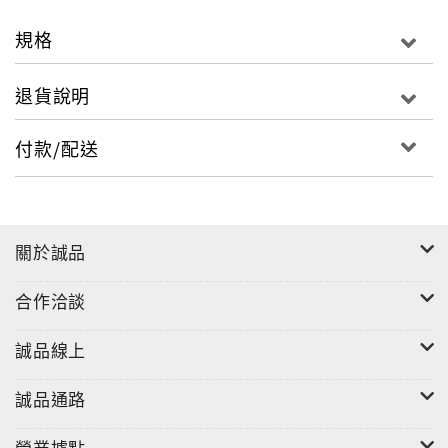
與繪畫同樣傑作連連！現今印度和孟加拉的國歌歌詞，
就是他的創作！
規格
泰戈爾的思想深刻，氣度恢弘，他曾奔走四方，訪問演
退貨說明
講，與先進的西方交流、對話，為當時文明幽暗的東方
點燈。川端康成曾受他的啟發，後來為亞洲獲得第二座
付款/配送
諾貝爾文學獎。本書歷數泰戈爾的詩歌、小說、戲劇傑
作與思想精華，在亞洲各國崛起的新世紀，不可忽視印
度蓄勢待發的活力，更不能錯過泰戈爾歷久彌新的智
慧！
關於誠品
文學的泰戈爾：
合作洽談
使生如夏花之絢爛，死如秋葉之靜美。
謝謝火焰給你光明，但是不要忘了那執燈的人，他是堅
誠品線上
韌地站在黑暗當中呢！
誠品通路
思想的泰戈爾：
只有一種歷史，那就是人類的歷史。一切民族的歷史，
營業據點