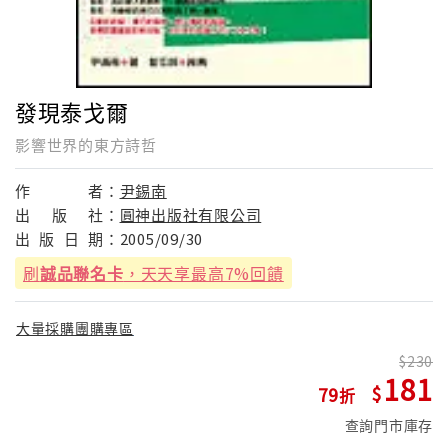
發現泰戈爾
影響世界的東方詩哲
作
者：
尹錫南
出
版
社：
圓神出版社有限公司
出
版
日
期：
2005/09/30
刷
誠品聯名卡
，天天享最高7%回饋
大量採購團購專區
230
181
79
查詢門市庫存