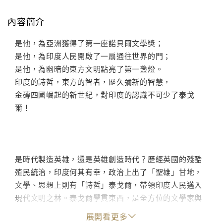
內容簡介
是他，為亞洲獲得了第一座諾貝爾文學獎；
是他，為印度人民開啟了一扇通往世界的門；
是他，為幽暗的東方文明點亮了第一盞燈。
印度的詩哲，東方的智者，歷久彌新的智慧，
金磚四國崛起的新世紀，對印度的認識不可少了泰戈
爾！
是時代製造英雄，還是英雄創造時代？歷經英國的殘酷
殖民統治，印度何其有幸，政治上出了「聖雄」甘地，
文學、思想上則有「詩哲」泰戈爾，帶領印度人民邁入
現代文明之林。泰戈爾學貫東西，是全方位的文學家與
思想家。他的詩作已有知音無數，而小說、戲劇、歌曲
展開看更多