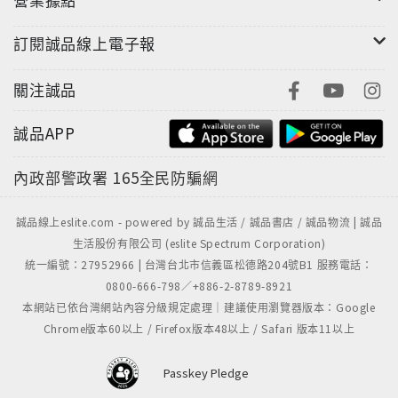
不過是這種巨大歷史的一些篇章。
訂閱誠品線上電子報
現在，已到了把全世界的人都當成自己人的時候了。
現在我們面臨的問題，是一個獨特的國家，這國家就是
關注誠品
這個地球。
誠品APP
世人眼中的泰戈爾：
看來一位大詩人終於來到了我們這裡。――英國文學家
內政部警政署
165全民防騙網
布拉德
這些詩向我展示了一個平生夢寐以求的世界。這些詩代
誠品線上eslite.com - powered by 誠品生活 / 誠品書店 / 誠品物流 | 誠品
表一種優美的文化氛圍……――愛爾蘭詩人葉慈
生活股份有限公司 (eslite Spectrum Corporation)
深邃寧靜的精神壓倒了一切。我們突然發現了自己的新
統一編號：27952966 | 台灣台北市信義區松德路204號B1 服務電話：
希臘。――美國詩人龐德
0800-666-798／+886-2-8789-8921
本網站已依台灣網站內容分級規定處理｜建議使用瀏覽器版本：Google
■作者簡介
Chrome版本60以上 / Firefox版本48以上 / Safari 版本11以上
尹錫南
一九六六年生，土家族，重慶酉陽人，歷史學碩士、文
Passkey Pledge
學博士。現為四川大學南亞研究所副研究員，已出版