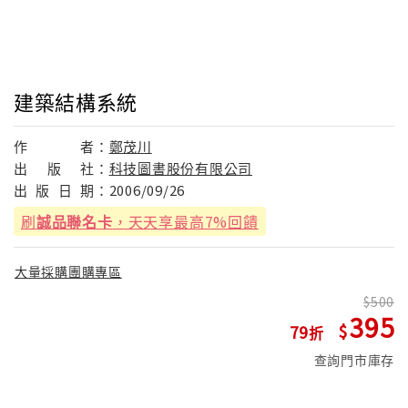
建築結構系統
作
者：
鄭茂川
出
版
社：
科技圖書股份有限公司
出
版
日
期：
2006/09/26
刷
誠品聯名卡
，天天享最高7%回饋
大量採購團購專區
500
395
79
查詢門市庫存