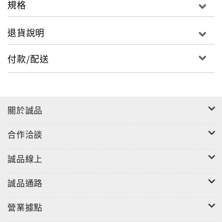
規格
之編排，且進一步可作為建築與結構在設計時應用的主
要參考。
退貨說明
付款/配送
■作者簡介
鄭茂川
關於誠品
鄭茂川教授曾經任教四十年，有成大、中大、北科大、
合作洽談
朝陽、逢甲、中原及淡江等建築、土木系教授，教學經
驗豐富，並擔任台北市政府工務局局長、建管處處長以
誠品線上
及交通部技監等重要職務，兼具有產、官、學的背景；
誠品通路
而融合個人長年以來的專業實務知識和教學經驗，並且
秉持著編著此書的理念和初衷，冀望能提供在建築設計
營業據點
時，能夠可決定可採用的結構系統、材料、膜矩、尺寸
及跨距等。甚至可進一步對建築結構系統，獲一全貌，