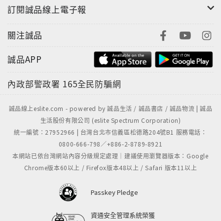
訂閱誠品線上電子報
並能精通其原理，融會創作，並應用於實際。
關注誠品
誠品APP
內政部警政署
165全民防騙網
誠品線上eslite.com - powered by 誠品生活 / 誠品書店 / 誠品物流 | 誠品
生活股份有限公司 (eslite Spectrum Corporation)
統一編號：27952966 | 台灣台北市信義區松德路204號B1 服務電話：
0800-666-798／+886-2-8789-8921
本網站已依台灣網站內容分級規定處理｜建議使用瀏覽器版本：Google
Chrome版本60以上 / Firefox版本48以上 / Safari 版本11以上
Passkey Pledge
資通安全管理系統榮獲