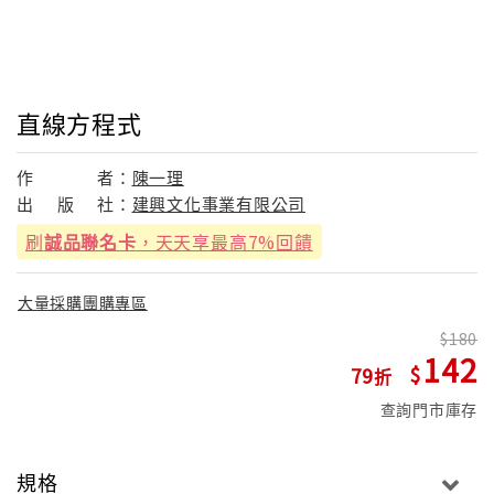
直線方程式
作
者：
陳一理
出
版
社：
建興文化事業有限公司
刷
誠品聯名卡
，天天享最高7%回饋
大量採購團購專區
180
142
79
查詢門市庫存
規格