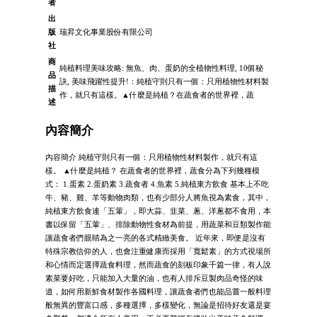
者
出
版
瑞昇文化事業股份有限公司
社
商
純植料理美味攻略: 無魚、肉、蛋奶的全植物性料理, 10個秘
品
訣, 美味飛躍性提升!：純植守則只有一個：只用植物性材料製
描
作，就只有這樣。▲什麼是純植？在蔬食者的世界裡，蔬
述
內容簡介
內容簡介 純植守則只有一個：只用植物性材料製作，就只有這
樣。 ▲什麼是純植？ 在蔬食者的世界裡，蔬食分為下列幾種模
式： 1.蛋素 2.蛋奶素 3.蔬食者 4.魚素 5.純植東方飲食 基本上不吃
牛、豬、雞、羊等動物肉類，也有少部分人將魚視為素食，其中，
純植東方飲食連「五葷」，即大蒜、韭菜、蔥、洋蔥都不食用，本
書以保留「五葷」、排除動物性食材為前提，用蔬菜和豆類製作能
讓蔬食者們眼睛為之一亮的各式精緻美食。 近年來，即便是沒有
特殊宗教信仰的人，也會注重健康而採用「寬鬆素」的方式視場所
和心情而定選擇蔬食料理，然而蔬食的刻板印象千篇一律，有人說
素菜要好吃，只能加入大量的油，也有人排斥豆製肉品奇怪的味
道，如何用新鮮食材製作各國料理，讓蔬食者們也能品嘗一般料理
般無異的豐富口感，多種選擇，多樣變化，無論是招待好友還是宴