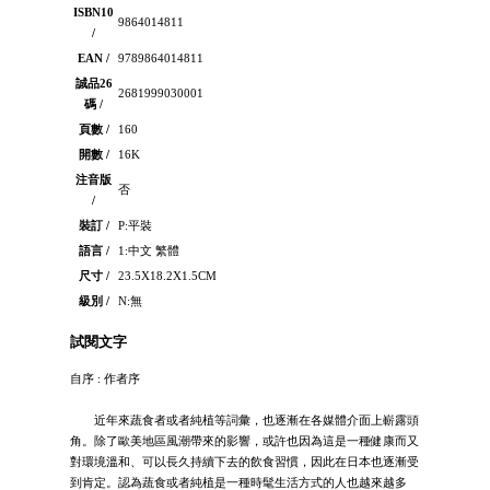
ISBN10
9864014811
/
EAN /
9789864014811
誠品26
2681999030001
碼 /
頁數 /
160
開數 /
16K
注音版
否
/
裝訂 /
P:平裝
語言 /
1:中文 繁體
尺寸 /
23.5X18.2X1.5CM
級別 /
N:無
試閱文字
自序 : 作者序
近年來蔬食者或者純植等詞彙，也逐漸在各媒體介面上嶄露頭
角。除了歐美地區風潮帶來的影響，或許也因為這是一種健康而又
對環境溫和、可以長久持續下去的飲食習慣，因此在日本也逐漸受
到肯定。認為蔬食或者純植是一種時髦生活方式的人也越來越多