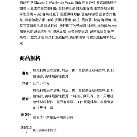
蒟蒻料理 Chapter 5 Worldwide Vegan Dish 世界純植 泰式風味椰子
咖哩 大豆素肉泰式香料飯 菇類冬陰湯 純植生春捲 泰式冬粉沙拉
麻婆豆腐 ‧花椒油 純植餃子 雞蛋風味炒飯 菠菜綠咖哩 蔬食香炸雜
菜 ‧莞荽印度沾醬 3種印度風味蔬食 ‧南瓜 ‧馬鈴薯 ‧秋葵 咖哩角 ‧薄
荷芫荽印度沾醬 韓式拌飯 ‧攪拌即可的苦椒醬 純植肋排泡飯&amp;
簡單泡菜 越式三明治 ‧照燒豆腐 ‧豆漿磨菇肉醬 ‧越南風味魚膾 芒
果布丁 越式甜湯 輕鬆打造純植料理食材清單 可買到純植材料的店
家
商品規格
純植料理美味攻略: 無魚、肉、蛋奶的全植物性料理, 10
書名 /
個秘訣, 美味飛躍性提升!
作者 /
庄司いずみ
純植料理美味攻略: 無魚、肉、蛋奶的全植物性料理, 10
個秘訣, 美味飛躍性提升!：純植守則只有一個：只用植
簡介 /
物性材料製作，就只有這樣。▲什麼是純植？在蔬食者
的世界裡，蔬
出版社
瑞昇文化事業股份有限公司
/
ISBN13
9789864014811
/