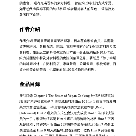
的素食、 還有充滿香料的東方料理， 都能夠以純植的方式享受。
如果想做出觀感不同的純植料理 或者招待客人的菜色， 還請務必
參考以下食譜。
作者介紹
作者介紹 庄司泉庄司泉蔬菜料理家。日本蔬食學會會員。具備乾
貨專家證照。各種食譜、雜誌、電視等都有介紹她的蔬菜料理及素
食料理。她所設立的料理教室為日本第一個正統純植廚房工作室。
傾力於開發中餐及外食料理的食譜與菜單監修。夢想是「除了時髦
的咖啡廳以外，在便利商店、家庭餐廳、公司餐廳、學校餐廳、百
貨公司美食街等處，也都能看到100%植物性的料理。」
產品目錄
產品目錄 Chapter 1 The Basics of Vegan Cooking 純植料理基礎知
識 說起來純植究竟是？ 美味純植料理Hint 10 Hint 1 前置準備及切
菜方式會改變蔬菜。 帶出食物美味的方法就在本書 [Basic]
[Advanced] Hint 2 過火的方式也會決定完成度 Hint 3 為口味決勝
負的一手，學習純植高湯 Hint 4 選用增添鮮味的材料 Hint 5 正因
為是純植，請好好用油 Hint 6 讓鹽巴帶出食物鮮甜 Hint 7 多個工
夫改變蔬菜 Hint 8 加入純植料理的好朋友：乾貨 Hint 9 完善使用