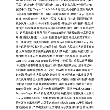
純植材料 Hint 10 正因為是蔬菜料理，更要使用香草及香料 Tips 1
手工打造純植料理可用的調味料 Tips 2 牛奶製品風格也能用純植
食譜手工打造 Chapter 2 Light Meal 輕鬆款式純植料理 漢堡與托斯
卡納薯條 油炸鷹嘴豆餅三明治 ‧油炸鷹嘴豆餅 ‧鷹嘴豆泥 p5 墨西哥
夾餅 ‧車麩絞肉餡料 ‧炙燒醋拌豆腐 ‧酪梨醬 ‧莎莎醬 墨西哥薄餅捲 ‧
鮪魚風味大豆素肉 ‧馬鈴薯沙拉佐香蔥 ‧茅屋起司風味餡料 ‧雞蛋風
味沙拉 ‧特製辣醬 炙燒蔬菜與起司風味醬料薄餅 ‧薄餅 ‧炙燒蔬菜沙
拉 ‧起司風味醬料 炸丹貝三明治&amp;蛤蜊巧達風味湯 炸高野豆腐
丼 ‧甜酒釀大蒜醬汁 大豆丼 ‧醋拌雙色高麗菜 純植夏威夷米漢堡 ‧
茄子風味漢堡 ‧炒蛋風味餡料 ‧甜菜番茄湯 純植絞肉咖哩&amp; 醋
拌迷你番茄與酪梨沙拉 純植蛋包飯 ‧番茄飯 大豆素肉大分量番茄肉
醬 豆腐白醬與當季蔬菜的奶油義大利麵 純植千層麵 ‧純植肉醬 ‧豆
漿白醬 玄米佛陀丼 藜麥佛陀丼 豆漿鬆餅 生乳酪蛋糕 ‧藍莓果醬
Chapter 3 Vegan Full-course 純植套餐 芋頭片與紅蘿蔔沾醬千層派
p6 烤茄子搭塔塔醬 里考塔起司風味餡料與甜菜沙拉 ‧里考塔起司
風味餡料 酥炸裹漿酪梨 ‧紅（黃）甜椒醬 蕪菁濃湯 南瓜濃湯 杏仁
奶冷湯 番茄濃湯 大豆素肉與磨菇牛排 ‧焦糖洋蔥肉汁風味醬 番茄
填肉風味料理 巨大磨菇填肉風味料理 米蘭風炸豬排風味麵筋 ‧麵筋
‧迷你番茄的番茄醬 藜麥鷹嘴豆肉丸 ‧豌豆香菜醬 紅酒燉大豆素肉
&amp;菠菜飯 杏仁奶提拉米蘇 胡桃酪梨塔 ‧甜酒草莓冰 Chapter 4
Japanese Vegan Food 和食 蔬菜天婦羅 純植壽司 烤雞風味大豆素肉
&amp;雞肉串風味筍子 純植醬油拉麵 ‧醬油高湯 ‧東坡肉風味車麩
馬鈴薯燉肉風味料理 大豆素肉筑前煮 鰻魚飯&amp;梅干芹菜清湯
蘿蔔(豬)排飯 p7 茶碗蒸風味豆漿料理 蝦子真薯風味料理 炸蝦風味