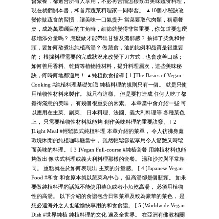
會聚餐，都適合所有人享用，不必再苦惱怎樣做出美味蔬食料理，
現在就翻開本書，和首席蔬菜料理家一同學習。 ▲10個小秘訣改
變你做蔬食的習慣，讓美味一口氣提升 當菜要取代肉類，稱霸餐
桌，成為萬眾矚目的主角時，細節就變得非常重要，你知道要怎麼
樣增添分量嗎？ 怎麼做才能帶出甘甜及濃郁感？ 抽掉了柴魚和骨
頭，要如何熬煮出純植高湯？ 做蔬食，油的比例和品質是很重要
的； 根據料理需要的完成狀況來改變下刀方式，也會改善口感；
如何善用香料、乾貨等植物性材料，提升料理層次，這些美味秘
訣，何時何地都適用！ ▲純植飲食指導 [ 1 ]The Basics of Vegan
Cooking #純植料理基礎知識 純植料理的規則只有一個。 就是只使
用植物性材料來製作。 就只有這樣。 但是要打造成 任何人吃了都
覺得滿意的美味， 有幾個很重要的因素。 本章當中會介紹一些 可
以應用在主菜、副菜、 日本料理、法國、義大利料理等 各種菜色
上， 只需要植物性材料就能夠 創作美味料理的重要訣竅。 [ 2
]Light Meal #輕鬆款式純植料理 本章介紹的菜單， 令人彷彿身處
環境休閒的純植咖啡廳當中， 雖然輕鬆卻能享用令人驚艷又時髦
而美味的料理。 [ 3 ]Vegan Full-course #純植套餐 用純植材料也能
夠做出 像法式料理或義大利料理那樣的套餐。 湯和沙拉與平常相
同。 重點就在於如何表現出 主菜的分量感。 [ 4 ]Japanese Vegan
Food #和食 和食原本就以蔬菜為中心， 但高湯卻是個瓶頸。 如果
要做純植料理的話就不能使用柴魚或者小魚乾高湯， 必須用植物
性的高湯。 以下介紹的食譜包含日常菜單及較為豪華的菜色， 是
想必連海外之人也能愉快享用的和食食譜。 [ 5 ]Worldwide Vegan
Dish #世界純植 純植料理的文化 遍及全世界。 在亞洲有佛教相關