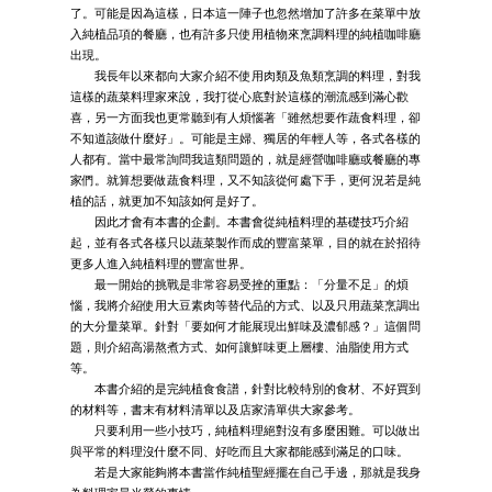
了。可能是因為這樣，日本這一陣子也忽然增加了許多在菜單中放
入純植品項的餐廳，也有許多只使用植物來烹調料理的純植咖啡廳
出現。
我長年以來都向大家介紹不使用肉類及魚類烹調的料理，對我
這樣的蔬菜料理家來說，我打從心底對於這樣的潮流感到滿心歡
喜，另一方面我也更常聽到有人煩惱著「雖然想要作蔬食料理，卻
不知道該做什麼好」。可能是主婦、獨居的年輕人等，各式各樣的
人都有。當中最常詢問我這類問題的，就是經營咖啡廳或餐廳的專
家們。就算想要做蔬食料理，又不知該從何處下手，更何況若是純
植的話，就更加不知該如何是好了。
因此才會有本書的企劃。本書會從純植料理的基礎技巧介紹
起，並有各式各樣只以蔬菜製作而成的豐富菜單，目的就在於招待
更多人進入純植料理的豐富世界。
最一開始的挑戰是非常容易受挫的重點：「分量不足」的煩
惱，我將介紹使用大豆素肉等替代品的方式、以及只用蔬菜烹調出
的大分量菜單。針對「要如何才能展現出鮮味及濃郁感？」這個問
題，則介紹高湯熬煮方式、如何讓鮮味更上層樓、油脂使用方式
等。
本書介紹的是完純植食食譜，針對比較特別的食材、不好買到
的材料等，書末有材料清單以及店家清單供大家參考。
只要利用一些小技巧，純植料理絕對沒有多麼困難。可以做出
與平常的料理沒什麼不同、好吃而且大家都能感到滿足的口味。
若是大家能夠將本書當作純植聖經擺在自己手邊，那就是我身