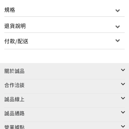
■譯者簡介
規格
黃詩殷
現職：高雄醫學大學學生輔導組專任輔導老師兼諮商心
退貨說明
理師
學歷：台灣師範大學教育與心理輔導所碩士、台灣大學
付款/配送
社會工作系學士
唐子俊
現職：高雄醫學大學附設醫院精神科主治醫師兼心理治
關於誠品
療督導
學歷：台灣師範大學教育心理及輔導研究所博士、高雄
合作洽談
醫學大學行為科學精神醫學組碩士、高雄醫學大學醫學
系學士
誠品線上
戴谷霖
誠品通路
現職：高雄醫學大學附設醫院精神科研究助理
學歷：屏東教育大學教育心理與輔導研究所碩士班、雲
營業據點