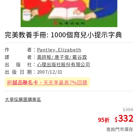
完美教養手冊: 1000個育兒小提示字典
作
者：
Pantley, Elizabeth
譯
者：
黃詩殷/ 唐子俊/ 戴谷霖
出
版
社：
心理出版社股份有限公司
出
版
日
期：
2007/12/31
刷
誠品聯名卡
，天天享最高7%回饋
大量採購團購專區
350
332
95
查詢門市庫存