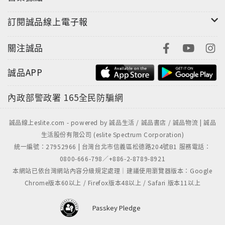
林科技大學技術及職業教育研究所碩士
訂閱誠品線上電子報
■本書目錄
A
關注誠品
零用錢（ALLOWANCES）
零用錢，以及增加零用錢
誠品APP
憤怒（ANGER），孩子的憤怒
生氣，父母親的生氣
內政部警政署
165全民防騙網
道歉（APOLOGIES）
爭執（ARGUING），和父母親爭執
誠品線上eslite.com - powered by 誠品生活 / 誠品書店 / 誠品物流 | 誠品
不希望繼續上體育課或者去運動缺乏運動精神
生活股份有限公司 (eslite Spectrum Corporation)
統一編號：27952966 | 台灣台北市信義區松德路204號B1 服務電話：
B
0800-666-798／+886-2-8789-8921
保母（BABY─SITTERS），保母是祖父母
本網站已依台灣網站內容分級規定處理｜建議使用瀏覽器版本：Google
保母，不聽保母的話
Chrome版本60以上 / Firefox版本48以上 / Safari 版本11以上
保母，不想要的保母
保母，兄弟姐妹當保母
Passkey Pledge
童言童語（BABY TALK）