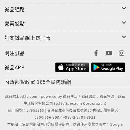
〈編輯推薦〉
誠品通路
著名實踐型教育專家 徐國靜30年一線踐行經驗
* 20年親身養育，女兒順利獲得英國名牌大學萊斯
營業據點
特和杜倫大學雙碩士學位
* 5年創辦360所實驗學校，讓上萬名普通孩子都升
訂閱誠品線上電子報
入了重點院校
* 58座城市500多場專題演講，內地和香港已舉行了
關注誠品
5次教育成果展
親愛的媽媽們，還有什麼教育方法能比一個成功媽
誠品APP
媽的親身經驗能令人信服呢？還有什麼早期育理念能比
一個一線教育家親身辦學實踐的經驗更科學、更系統、
內政部警政署
165全民防騙網
更適合普通大眾呢？
通過閱讀此書，你一定會發現：其實教育沒那麼複
誠品線上eslite.com - powered by 誠品生活 / 誠品書店 / 誠品物流 | 誠品
雜。每個媽媽都是天生的教育家，都有天賦的最好教育
生活股份有限公司 (eslite Spectrum Corporation)
統一編號：27952966 | 台灣台北市信義區松德路204號B1 服務電話：
鑰匙，只要我們再多點細心，多點耐心，就會發現，早
0800-666-798／+886-2-8789-8921
教其實是件既簡單又快樂的事！
本網站已依台灣網站內容分級規定處理｜建議使用瀏覽器版本：Google