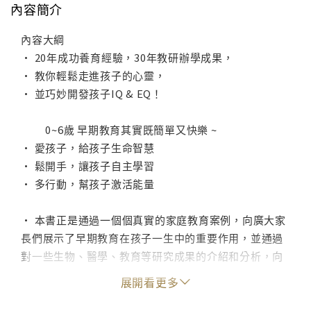
內容簡介
內容大綱
• 20年成功養育經驗，30年教研辦學成果，
• 教你輕鬆走進孩子的心靈，
• 並巧妙開發孩子IQ & EQ！
0~6歲 早期教育其實既簡單又快樂 ~
• 愛孩子，給孩子生命智慧
• 鬆開手，讓孩子自主學習
• 多行動，幫孩子激活能量
• 本書正是通過一個個真實的家庭教育案例，向廣大家
長們展示了早期教育在孩子一生中的重要作用，並通過
對一些生物、醫學、教育等研究成果的介紹和分析，向
我們介紹了諸多富有創意，又操作簡單的方法，去有效
展開看更多
引導孩子親子感情、快樂精神的形成，並能養成良好的
品行和習慣。