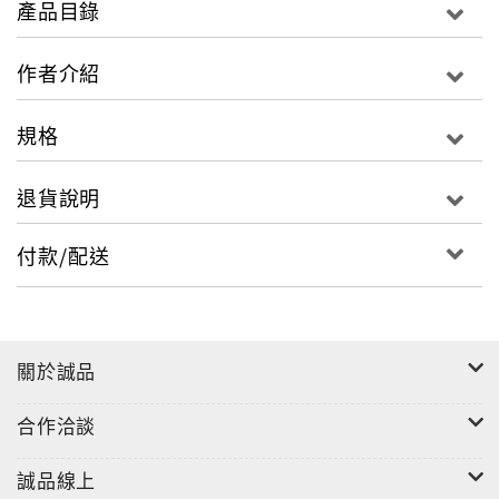
產品目錄
3歲看大，7歲看老。
作者介紹
◎有一個聰明的年輕人，上班不久就因為一件小事
情被公司解雇了
規格
◎有一個學歷很高的留學生，因為一次小小的不滿
意竟向父母揮起了屠刀
退貨說明
◎有一個被譽為“神童”的孩子，長大後卻表現平
凡，沒有什麼成就
付款/配送
◎有一個倍受關愛的男孩子，面對父母，房門口始
終掛著“閒人免進”牌子
◎有一個優秀的女中學生，只因為一個小小的委屈
就選擇了拋棄生命
關於誠品
……
親愛的媽媽們，你們是否知道，以上這些的行為和
合作洽談
性格的背後，都有我們早期受到的家庭教育的影響的？
甚至這種影響可能追溯到媽媽懷孕時的情況。
誠品線上