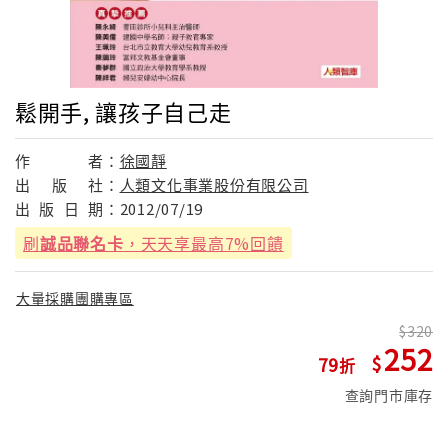
鬆開手, 讓孩子自己走
作
者：
徐國靜
出
版
社：
人類文化事業股份有限公司
出
版
日
期：
2012/07/19
刷
誠品聯名卡
，天天享最高7%回饋
大量採購團購專區
320
252
79
查詢門市庫存