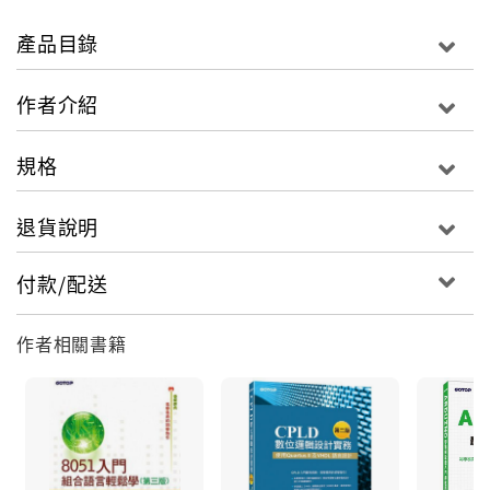
實作內容，成為入門與專題應用的最佳指引。專題實作
單元皆包含【相關知識】、【函式說明】、【實作練
產品目錄
習】三大部份，在【相關知識】中先說明完成專題實作
所需的基本知識，【函式說明】則詳細解說使用到的
作者介紹
Arduino函式功能及用法，最後的【實作練習】則融入
互動設計作品常用的周邊元件、通訊模組，以及各類型
規格
的感測器等超過200個實用範例及練習，學習者只需結
合本書部份範例，再加上自己的創意巧思，就能設計出
退貨說明
有趣又好玩的互動作品。
付款/配送
從入門、應用到專題實作，
現在，就開始輕鬆的玩好Arduino！
作者相關書籍
‧入門最容易：
Arduino所提供的免費軟體，操作簡單，
可輕鬆上手。本書延續Arduino精神，強調實作玩創
意，而不是在設計程式，實作練習簡單並有詳細解說。
‧實作成本低：
本書使用的硬體為Arduino UNO板，成