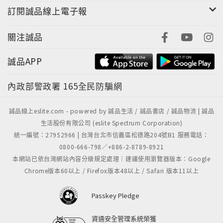
數位電壓表、光線偵測應用、移動偵測應用、距離測量
訂閱誠品線上電子報
應用、倒車警示器、數位溫度計、數位溼度計、傾斜角
度測量、電子琴、音樂盒、自走車、無線遙控車、自動
關注誠品
追光系統、大樓門禁管理、遠端遙控等。
誠品APP
書附光碟內容：
內政部警政署
165全民防騙網
範例檔/練習檔/麵包板接線圖(彩圖)/(燒錄ATmega開機
啟動程式/藍牙設定/Arduino線上模擬/ArduBlock圖形
化控制)PDF電子書
誠品線上eslite.com - powered by 誠品生活 / 誠品書店 / 誠品物流 | 誠品
生活股份有限公司 (eslite Spectrum Corporation)
統一編號：27952966 | 台灣台北市信義區松德路204號B1 服務電話：
0800-666-798／+886-2-8789-8921
本網站已依台灣網站內容分級規定處理｜建議使用瀏覽器版本：Google
Chrome版本60以上 / Firefox版本48以上 / Safari 版本11以上
Passkey Pledge
資通安全管理系統榮獲