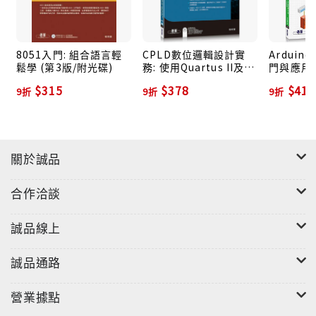
本低，軟體可在官網下載，全書所需周邊元件（不含感
測元件）約在2千元左右。
8051入門: 組合語言輕
CPLD數位邏輯設計實
Ardui
鬆學 (第3版/附光碟)
務: 使用Quartus II及
門與應用:
‧學習模組化：
可以結合本書範例程式與自己的巧思創
VHDL語言設計 (第2版/
輕鬆學
$315
$378
$414
意，即能輕鬆完成互動設計作品。
9折
9折
9折
附DVD)
‧實例多樣化：
如發光二極體（LED）、矩陣型LED、七
段顯示器、液晶顯示器（LCD）、蜂鳴器、指撥開關、
關於誠品
按鍵開關、矩陣鍵盤、步進馬達、直流馬達、伺服馬
達、RFID模組、紅外線模組、藍牙模組、RF無線模
合作洽談
組、XBee模組，以及各類型感測器如光敏電阻、紅外線
感測器、超音波感測器、溫度感測器、溼度感測器、三
誠品線上
軸加速度計等總計超過200個實用範例。
誠品通路
‧應用生活化：
生活化的單元設計，除了能提高學習興趣
之外、也能激發創意及想像力，內容可涵蓋各種LED的
營業據點
應用如閃爍、移位、調光等，以及計數器、數位時鐘、