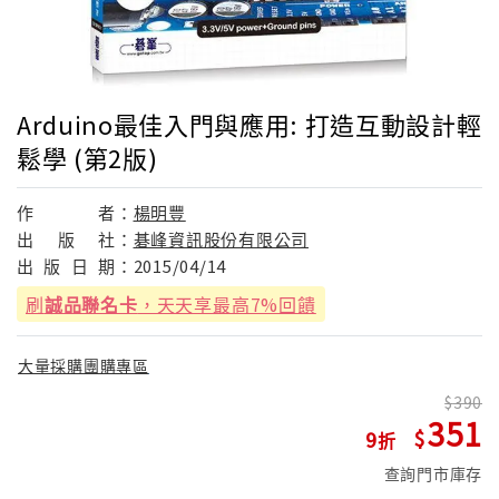
Arduino最佳入門與應用: 打造互動設計輕
鬆學 (第2版)
作
者：
楊明豐
出
版
社：
碁峰資訊股份有限公司
出
版
日
期：
2015/04/14
刷
誠品聯名卡
，天天享最高7%回饋
大量採購團購專區
390
351
9
查詢門市庫存