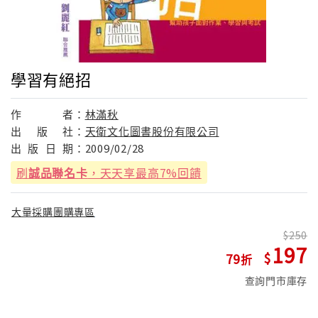
學習有絕招
作
者：
林滿秋
出
版
社：
天衛文化圖書股份有限公司
出
版
日
期：
2009/02/28
刷
誠品聯名卡
，天天享最高7%回饋
大量採購團購專區
250
197
79
查詢門市庫存