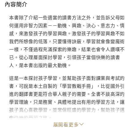
內容簡介
本書除了介紹一些適當的讀書方法之外，並告訴父母如
何運用非智力因素－－動機、興趣、決心、意志力、情
感，來激發孩子的學習興趣。激發孩子的學習興趣不如
我們所想像的低落，只要懂得訣竅，學習就會像變魔術
一樣，不僅過程充滿探索的樂趣，結果也會令人讚嘆不
已。從心理層面探討學習，引領孩子當個快樂的讀書
人，是本書出版的最大動機。
這是一本探討孩子學習，並幫助孩子面對課業與考試的
書，可說是本土自製的「學習教戰手冊」，比從國外引
進的翻譯書更能符合華人親子的需要。全書不談高深的
學習理論，只是務實、具體地提出有用的學習方法，讓
孩子真心喜歡學習，並常保旺盛的學習力，幫助孩子邁
向快樂的學習之路。
展開看更多