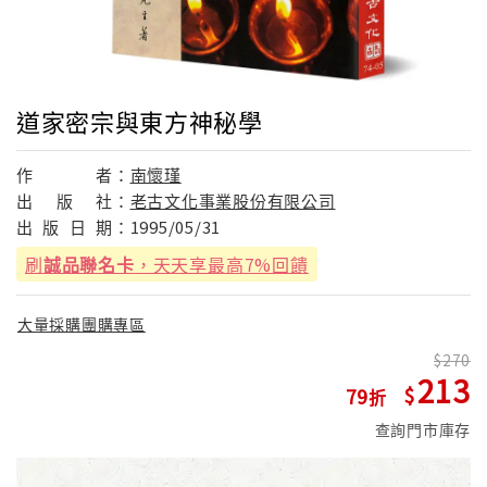
道家密宗與東方神秘學
作
者：
南懷瑾
出
版
社：
老古文化事業股份有限公司
出
版
日
期：
1995/05/31
刷
誠品聯名卡
，天天享最高7%回饋
大量採購團購專區
270
213
79
查詢門市庫存