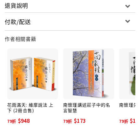
退貨說明
付款/配送
作者相關書籍
花雨滿天: 維摩說法 上
南懷瑾講述莊子中的名
南懷瑾先
下 (2冊合售)
言智慧
$948
$173
$15
79折
79折
79折