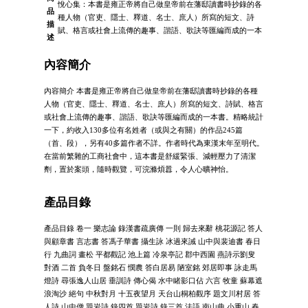
悅心集：本書是雍正帝將自己做皇帝前在藩邸讀書時抄錄的各
品
種人物（官吏、隱士、釋道、名士、庶人）所寫的短文、詩
描
賦、格言或社會上流傳的趣事、諧語、歌訣等匯編而成的一本
述
內容簡介
內容簡介 本書是雍正帝將自己做皇帝前在藩邸讀書時抄錄的各種
人物（官吏、隱士、釋道、名士、庶人）所寫的短文、詩賦、格言
或社會上流傳的趣事、諧語、歌訣等匯編而成的一本書。精略統計
一下，約收入130多位有名姓者（或與之有關）的作品245篇
（首、段），另有40多篇作者不詳。作者時代為東漢末年至明代。
在當前繁雜的工商社會中，這本書是舒緩緊張、減輕壓力了清潔
劑，置於案頭，隨時觀覽，可浣滌煩囂，令人心曠神怡。
產品目錄
產品目錄 卷一 樂志論 錄漢書疏廣傳 一則 歸去來辭 桃花源記 答人
與顧章書 言志書 答馮子華書 攝生詠 冰過來誡 山中與裴迪書 春日
行 九曲詞 畫松 平都觀記 池上篇 冷泉亭記 郡中西園 燕詩示劉叟
對酒 二首 負冬日 盤銘石 憫農 答白居易 陋室銘 郊居即事 詠走馬
燈詩 尋張逸人山居 垂訓詩 傳心偈 水中睹影口佔 六言 牧童 蘇幕遮
浪淘沙 絕句 中秋對月 十五夜望月 天台山桐柏觀序 題文川村居 答
人詩 山中僧 題岩詩 錄四首 題岩詩 錄三首 法語 南山曲 小重山 春