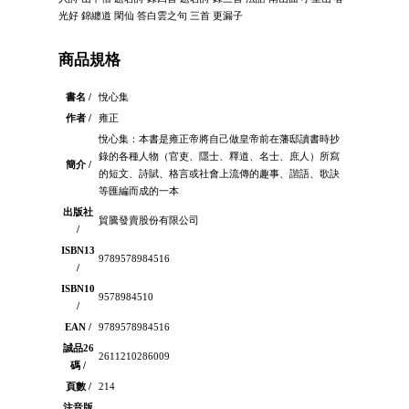
光好 錦纏道 閑仙 答白雲之句 三首 更漏子
商品規格
書名 /
悅心集
作者 /
雍正
悅心集：本書是雍正帝將自己做皇帝前在藩邸讀書時抄
錄的各種人物（官吏、隱士、釋道、名士、庶人）所寫
簡介 /
的短文、詩賦、格言或社會上流傳的趣事、諧語、歌訣
等匯編而成的一本
出版社
貿騰發賣股份有限公司
/
ISBN13
9789578984516
/
ISBN10
9578984510
/
EAN /
9789578984516
誠品26
2611210286009
碼 /
頁數 /
214
注音版