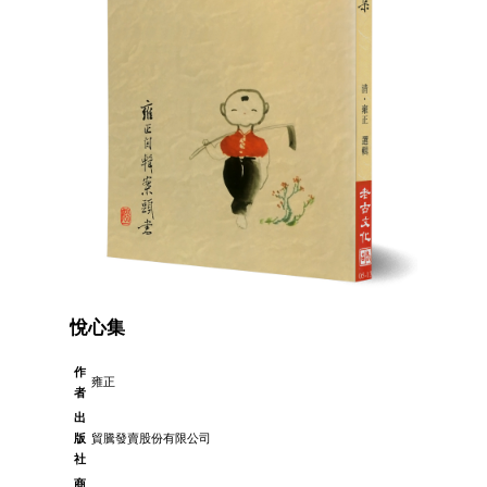
悅心集
作
雍正
者
出
版
貿騰發賣股份有限公司
社
商