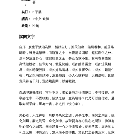
否
/
裝訂 /
P:平裝
語言 /
1:中文 繁體
級別 /
N:無
試閱文字
自序 : 朕生平淡泊為懷，恬靜自好，樂天知命，隨境養和。前居藩
邸時，雖身處繁華，而寤寐之中，自覺清遠閑曠，超然塵俗之外。
然不好放逸身心，披閱經史之余，旁及百家小集。其有寄興蕭閑，
寓懷超脫者，佳章好句，散見簡編。或如皓月當空，或如涼風解
暑，或如時花照眼，或如好鳥鳴林，或如泉響空山，或如，鐘清午
夜，均足以消除結滯，浣滌煩囂，令人心曠神怡，天機舒暢。因隨
意采錄若干則，置諸幾案間，以備觀覽。
自總理萬機依賴，宵旰不逞，求如囊時之怡情悅目，不可復得。然
寧靜之宰，不因物動，恬淡之致，豈為境移？此乃可以自信者。爰
取向所采錄，匯為一書，名之曰《悅心集》。
夫心者，人之神明，所以為萬化之源，萬事之本。而勞之則苦，擾
之則煩，蔽之則昏，窒之則滯。故聖賢有存心洗心之明訓，佛祖有
明心寂心之緘言。無非涵養一心之沖虛靈妙，使無所累，與天地太
和之元氣，渾然流行，無入而不自得也。如孔門之春風沂水，仙家