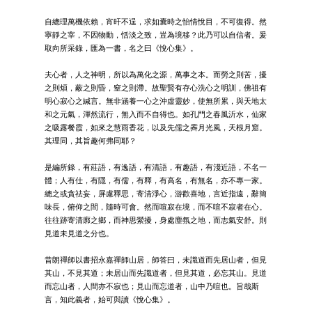
自總理萬機依賴，宵旰不逞，求如囊時之怡情悅目，不可復得。然
寧靜之宰，不因物動，恬淡之致，豈為境移？此乃可以自信者。爰
取向所采錄，匯為一書，名之曰《悅心集》。
夫心者，人之神明，所以為萬化之源，萬事之本。而勞之則苦，擾
之則煩，蔽之則昏，窒之則滯。故聖賢有存心洗心之明訓，佛祖有
明心寂心之緘言。無非涵養一心之沖虛靈妙，使無所累，與天地太
和之元氣，渾然流行，無入而不自得也。如孔門之春風沂水，仙家
之吸露餐霞，如來之慧雨香花，以及先儒之霽月光風，天根月窟。
其理同，其旨趣何弗同耶？
是編所錄，有莊語，有逸語，有清語，有趣語，有淺近語，不名一
體；人有仕，有隱，有儒，有釋，有高名，有無名，亦不專一家。
總之或貪祛妄，屏慮釋思，寄清淨心，游歡喜地，言近指遠，辭簡
味長，俯仰之間，隨時可會。然而喧寂在境，而不喧不寂者在心。
往往跡寄清廓之鄉，而神思縈擾，身處塵氛之地，而志氣安舒。則
見道未見道之分也。
昔朗禪師以書招永嘉禪師山居，師答曰，未識道而先居山者，但見
其山，不見其道；未居山而先識道者，但見其道，必忘其山。見道
而忘山者，人間亦不寂也；見山而忘道者，山中乃喧也。旨哉斯
言，知此義者，始可與讀《悅心集》。