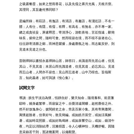
之吸露餐霞，如來之慧雨香花，以及先儒之霽月光風，天根月窟。
其理同，其旨趣何弗同耶？
是編所錄，有莊語，有逸語，有清語，有趣語，有淺近語，不名一
體；人有仕，有隱，有儒，有釋，有高名，有無名，亦不專一家。
總之或貪祛妄，屏慮釋思，寄清淨心，游歡喜地，言近指遠，辭簡
味長，俯仰之間，隨時可會。然而喧寂在境，而不喧不寂者在心。
往往跡寄清廓之鄉，而神思縈擾，身處塵氛之地，而志氣安舒。則
見道未見道之分也。
昔朗禪師以書招永嘉禪師山居，師答曰，未識道而先居山者，但見
其山，不見其道；未居山而先識道者，但見其道，必忘其山。見道
而忘山者，人間亦不寂也；見山而忘道者，山中乃喧也。旨哉斯
言，知此義者，始可與讀《悅心集》。
試閱文字
導讀 : 朕生平淡泊為懷，恬靜自好，樂天知命，隨境養和。前居藩
邸時，雖身處繁華，而寤寐之中，自覺清遠閑曠，超然塵俗之外。
然不好放逸身心，披閱經史之余，旁及百家小集。其有寄興蕭閑，
寓懷超脫者，佳章好句，散見簡編。或如皓月當空，或如涼風解
暑，或如時花照眼，或如好鳥鳴林，或如泉響空山，或如，鐘清午
夜，均足以消除結滯，浣滌煩囂，令人心曠神怡，天機舒暢。因隨
意采錄若干則，置諸幾案間，以備觀覽。