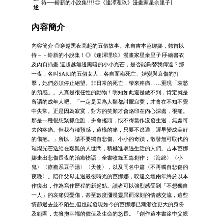
待──嶄新的小說集!!!!◎《逢澤理玖》漫畫家星余里子∣
述
內容簡介
內容簡介 ◎穿越黑夜亮起的五個故事。來自吉本芭娜娜，翹首以
待－－嶄新的小說集！◎《逢澤理玖》漫畫家星余里子∣手繪書衣
及內頁插畫 這超越無邊黑暗的小小光芒，是否能夠替我傳達？那
一夜，名叫SAKI的五個女人，各自面臨死亡、婚變與哀傷的打
擊，她們必須停止絕望。非日常的死亡，帶來疼痛……重現「哀愁
的預感」。人真是很任性的動物！明知如此還是做不到，肯定就是
所謂的成年人吧。「一定是因為人類都討厭寂寞，才會在不知不覺
中失常。正是因為寂寞，對方的笑顏才會烙印在內心深處，很痛。
那是一種很想緊抓住誰，拼命搖頭，恨不得當作沒發生過，無處可
去的疼痛。但我有種預感，這樣的痛，只要不逃避，遲早變成美好
的傷疤。」所以，請不要獨自悲傷。小小的奇蹟，散發無可取代的
璀燦光芒送給在艱難的人世間，積極進取過生活的人們。吉本芭娜
娜走出悲傷長夜的治癒物語，全書收錄五篇創作：〈海綿〉〈小
鬼〉〈療癒系豆子湯〉〈天使〉，以及同名中篇〈不再獨自悲傷的
夜晚〉。陪伴父母走過最後時光的芭娜娜，暌違文壇兩年終於以本
作復出，作為寫作歷程的新起點。讀者可以強烈感受到「不想獨自
一人」的哀痛與憂傷，甚至數度瀰漫靈異而深刻的情感交流，這些
情節過去並不陌生,但也能發現如今的芭娜娜已漸漸從更大的身份
及範圍，去擁抱幸福的價值及生命的悠長。「創作這本書途中父親