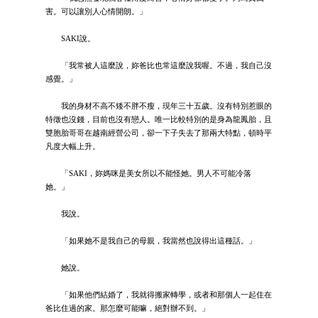
害。可以讓別人心情開朗。」
SAKI說。
「我常被人這麼說，妳爸比也常這麼說我喔。不過，我自己沒
感覺。」
我的身材不高不矮不胖不瘦，現年三十五歲。沒有特別惹眼的
特徵也沒錢，目前也沒有戀人。唯一比較特別的是身為龍鳳胎，且
雙胞胎哥哥在越南經營公司，卻一下子失去了那兩大特點，頓時平
凡度大幅上升。
「SAKI，妳媽咪是美女所以不能怪她。男人不可能冷落
她。」
我說。
「如果她不是我自己的母親，我當然也說得出這種話。」
她說。
「如果他們結婚了，我就得搬家轉學，或者和那個人一起住在
爸比住過的家。那怎麼可能嘛，絕對辦不到。」