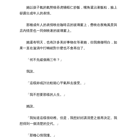
她以孩子氣的氣勢狼吞虎嚥蝦仁炒飯，嘴角還沾著飯粒，臉上
卻露出成年人的表情。
那種成年人的表情映在咖啡店的玻璃窗上，疊映在夜晚風景與
店內情景也一同倒映著的玻璃窗上。
她還有明天，也有許多美好事物在等著她，但我痛徹明白，如
果一直在漩渦中打轉絕對什麼也不會再信了。
「何不先緩個兩三年？」
我說。
「這樣妳或許比較能心平氣和去接受。」
「我不想要那樣的人生。」
她說。
「我知道這樣很幼稚。但是，我想好好講清楚之後再決定。我
想得到一個清楚的交代。」
「那種心情我懂。」