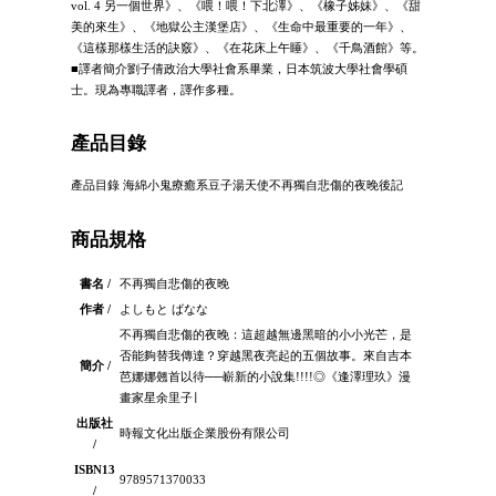
vol. 4 另一個世界》、《喂！喂！下北澤》、《橡子姊妹》、《甜
美的來生》、《地獄公主漢堡店》、《生命中最重要的一年》、
《這樣那樣生活的訣竅》、《在花床上午睡》、《千鳥酒館》等。
■譯者簡介劉子倩政治大學社會系畢業，日本筑波大學社會學碩
士。現為專職譯者，譯作多種。
產品目錄
產品目錄 海綿小鬼療癒系豆子湯天使不再獨自悲傷的夜晚後記
商品規格
書名 /
不再獨自悲傷的夜晚
作者 /
よしもと ばなな
不再獨自悲傷的夜晚：這超越無邊黑暗的小小光芒，是
否能夠替我傳達？穿越黑夜亮起的五個故事。來自吉本
簡介 /
芭娜娜翹首以待──嶄新的小說集!!!!◎《逢澤理玖》漫
畫家星余里子∣
出版社
時報文化出版企業股份有限公司
/
ISBN13
9789571370033
/