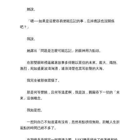
她說。
「嗯──如果是這麼容易便能忘記的事，忘掉應該也沒關係
吧？」
我說。
她露出「問題是怎麼可能忘記」的眼神用力點頭。
在那雙眼眸裡蘊藏著故事多得難以置信的未來。龐大、熾熱、
激烈，宛如盛夏波濤洶湧，連浪濤聲也震耳欲聾的大海。
我完全被那個震懾了。
那是何等豐饒，且何等溫柔啊，我是說，囫圇吞下一切的「未
來」這個概念。
我如是想。
一想到自己不知道還有沒有，忽然有點徬徨無助。距離人生折
返點的時間已經不多了。
在我慢吞吞喝完一杯啤酒之際，SAKI幾乎掃光了炸薯條和炒