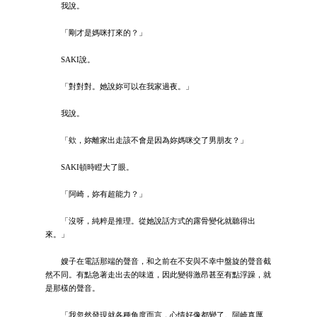
我說。
「剛才是媽咪打來的？」
SAKI說。
「對對對。她說妳可以在我家過夜。」
我說。
「欸，妳離家出走該不會是因為妳媽咪交了男朋友？」
SAKI頓時瞪大了眼。
「阿崎，妳有超能力？」
「沒呀，純粹是推理。從她說話方式的露骨變化就聽得出
來。」
嫂子在電話那端的聲音，和之前在不安與不幸中盤旋的聲音截
然不同。有點急著走出去的味道，因此變得激昂甚至有點浮躁，就
是那樣的聲音。
「我忽然發現就各種角度而言，心情好像都變了。阿崎真厲