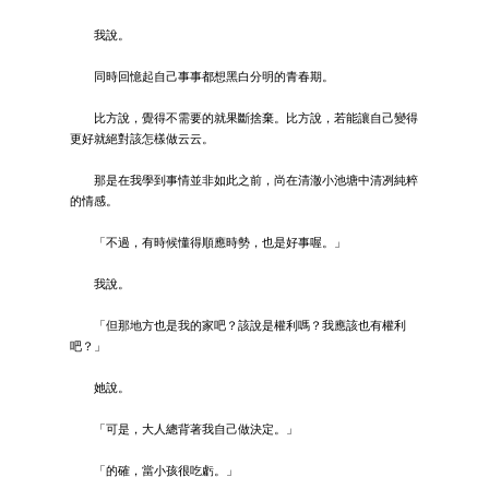
我說。
同時回憶起自己事事都想黑白分明的青春期。
比方說，覺得不需要的就果斷捨棄。比方說，若能讓自己變得
更好就絕對該怎樣做云云。
那是在我學到事情並非如此之前，尚在清澈小池塘中清冽純粹
的情感。
「不過，有時候懂得順應時勢，也是好事喔。」
我說。
「但那地方也是我的家吧？該說是權利嗎？我應該也有權利
吧？」
她說。
「可是，大人總背著我自己做決定。」
「的確，當小孩很吃虧。」