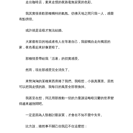
走出咖啡店，素來走慣的夜路毫無寂寞的色彩。
我其實很喜歡那種獨特的氣氛。彷彿天地之間只我一人，感覺
有點徬徨。
或許就是這樣才無法結婚。
大家都有目的地或者有人在等著自己，我卻獨自走向獨居的
家，夜色看起來好像更暗了。
那種情景帶給我「活著」的切實感受。
然而，現在那感受完全消失了。
來勢洶洶的某種東西席捲了我們。我暗想，小孩真厲害。居然
可以把我走慣的路、我每日的風景全部替換掉。
我甚至在想，拜託用那推動一切的力量讓這晦暗沉鬱的世界變
得越來越熱鬧吧。
一定是因為人類都討厭寂寞，才會在不知不覺中失常。
比方說，雖然事不關己但我忍不住這麼想：