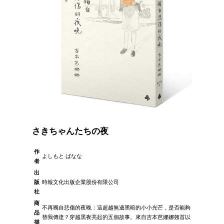
さきちゃんたちの夜
作
よしもと ばなな
者
出
版
時報文化出版企業股份有限公司
社
商
不再獨自悲傷的夜晚：這超越無邊黑暗的小小光芒，是否能夠
品
替我傳達？穿越黑夜亮起的五個故事。來自吉本芭娜娜翹首以
描