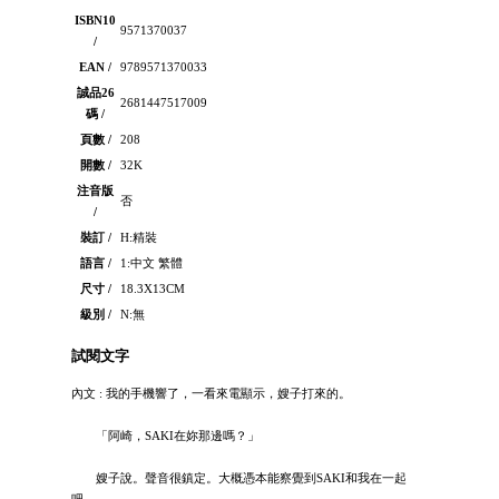
ISBN10
9571370037
/
EAN /
9789571370033
誠品26
2681447517009
碼 /
頁數 /
208
開數 /
32K
注音版
否
/
裝訂 /
H:精裝
語言 /
1:中文 繁體
尺寸 /
18.3X13CM
級別 /
N:無
試閱文字
內文 : 我的手機響了，一看來電顯示，嫂子打來的。
「阿崎，SAKI在妳那邊嗎？」
嫂子說。聲音很鎮定。大概憑本能察覺到SAKI和我在一起
吧。