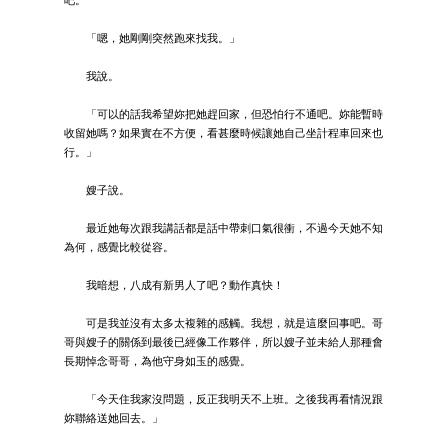
「嗯，她剛剛突然跑來找我。」
我說。
「可以的話我希望妳把她趕回家，但恐怕行不通吧。妳能暫時
收留她嗎？如果實在不方便，看甚麼時候讓她自己坐計程車回來也
行。」
嫂子說。
最近她每次跟我講話都是話中帶刺口氣很衝，不過今天她不知
為何，感覺比較從容。
我暗想，八成有新男人了吧？動作真快！
可是我並沒有太多太複雜的感觸。我想，就是這麼回事吧。哥
哥與嫂子的關係到最後已經像工作夥伴，所以嫂子並未給人那種會
長期悼念哥哥，為他守身如玉的感覺。
「今天住我家沒問題，反正我明天不上班。之後我再看情況跟
妳聯絡送她回去。」