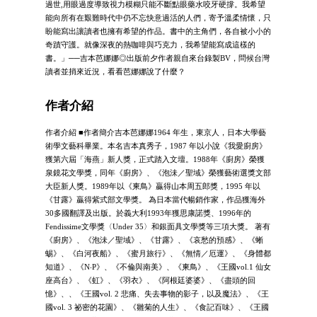
過世,用眼過度導致視力模糊只能不斷點眼藥水咬牙硬撐。我希望
能向所有在艱難時代中仍不忘快意過活的人們，寄予溫柔情懷，只
盼能寫出讓讀者也擁有希望的作品。書中的主角們，各自被小小的
奇蹟守護。就像深夜的熱咖啡與巧克力，我希望能寫成這樣的
書。」──吉本芭娜娜◎出版前夕作者親自來台錄製BV，問候台灣
讀者並捎來近況，看看芭娜娜說了什麼？
作者介紹
作者介紹 ■作者簡介吉本芭娜娜1964 年生，東京人，日本大學藝
術學文藝科畢業。本名吉本真秀子，1987 年以小說《我愛廚房》
獲第六屆「海燕」新人獎，正式踏入文壇。1988年《廚房》榮獲
泉鏡花文學獎，同年《廚房》、《泡沬／聖域》榮獲藝術選獎文部
大臣新人獎。1989年以《柬鳥》贏得山本周五郎獎，1995 年以
《甘露》贏得紫式部文學獎。 為日本當代暢銷作家，作品獲海外
30多國翻譯及出版。於義大利1993年獲思康諾獎、1996年的
Fendissime文學獎〈Under 35〉和銀面具文學獎等三項大獎。 著有
《廚房》、《泡沬／聖域》、《甘露》、《哀愁的預感》、《蜥
蜴》、《白河夜船》、《蜜月旅行》、《無情／厄運》、《身體都
知道》、《N‧P》、《不倫與南美》、《柬鳥》、《王國vol.1 仙女
座高台》、《虹》、《羽衣》、《阿根廷婆婆》、《盡頭的回
憶》、、《王國vol. 2 悲痛、失去事物的影子，以及魔法》、《王
國vol. 3 祕密的花園》、《雛菊的人生》、《食記百味》、《王國