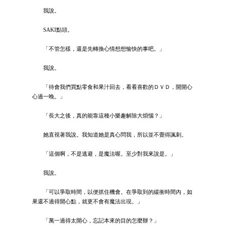
我說。
SAKI點頭。
「不管怎樣，還是先轉換心情想想愉快的事吧。」
我說。
「待會我們買點零食和果汁回去，看看喜歡的ＤＶＤ，開開心
心過一晚。」
「長大之後，真的能靠這種小樂趣解除大煩惱？」
她直視著我說。我知道她是真心問我，所以並不覺得諷刺。
「這個啊，不是逃避，是魔法喔。至少對我來說是。」
我說。
「可以爭取時間，以便抓住機會。在爭取到的緩衝時間內，如
果還不過得開心點，就更不會有魔法出現。」
「萬一過得太開心，忘記本來的目的怎麼辦？」