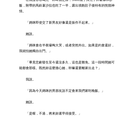
飯，附帶的馬鈴薯沙拉也吃了一半，露出填飽肚子後特有的恍惚神
情。
「媽咪即使交了新男友好像還是振作不起來。」
她說。
「媽咪會在半夜嚎啕大哭，或者突然外出。如果是約會還好，
我就怕她獨自出門。」
「畢竟悲劇發生至今還沒多久，這也是難免。這一段時間她可
能都會那樣。既然妳這麼擔心她，幹嘛還要離家出走？」
我說。
「因為今天媽咪的男朋友說不定會來我們家吃晚飯。」
她說。
「是喔，不過，將來妳遲早得接受。」