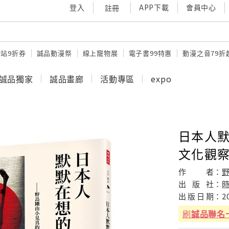
登入
APP下載
會員中心
註冊
站9折券
誠品動漫祭
線上寵物展
電子書99特惠
動漫之音79折
誠品獨家
誠品畫廊
活動專區
expo
日本人默
文化觀
作
者：
出
版
社：
出
版
日
期：
2
刷
誠品聯名