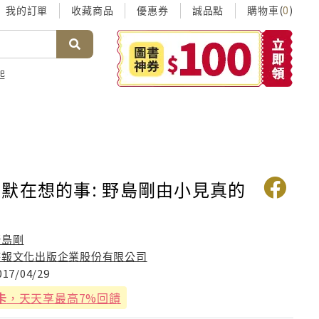
我的訂單
收藏商品
優惠券
誠品點
購物車(
)
0
起
默在想的事: 野島剛由小見真的
察
野島剛
時報文化出版企業股份有限公司
017/04/29
卡
，天天享最高7%回饋