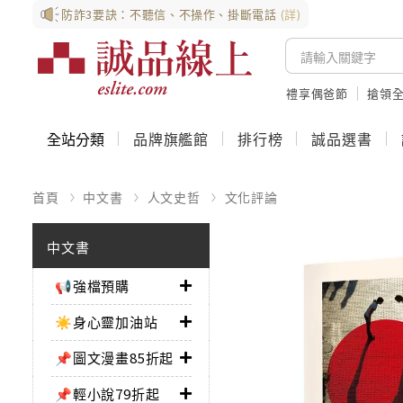
防詐3要訣：不聽信、不操作、掛斷電話
(詳)
禮享偶爸節
搶領全
全站分類
品牌旗艦館
排行榜
誠品選書
首頁
中文書
人文史哲
文化評論
中文書
📢強檔預購
☀️身心靈加油站
📌圖文漫畫85折起
📌輕小說79折起