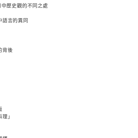
日中歷史觀的不同之處
中語言的異同
的背後
飯
料理」