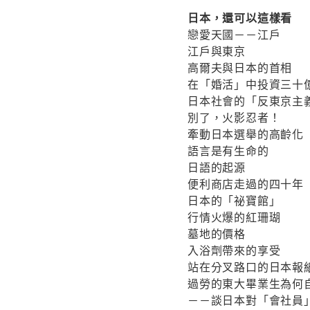
日本，還可以這樣看
戀愛天國－－江戶
江戶與東京
高爾夫與日本的首相
在「婚活」中投資三十
日本社會的「反東京主
別了，火影忍者！
牽動日本選舉的高齡化
語言是有生命的
日語的起源
便利商店走過的四十年
日本的「祕寶館」
行情火爆的紅珊瑚
墓地的價格
入浴劑帶來的享受
站在分叉路口的日本報
過勞的東大畢業生為何
－－談日本對「會社員