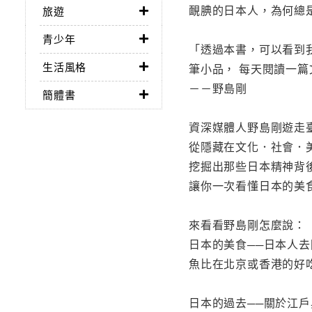
靦腆的日本人，為何總
旅遊
青少年
「透過本書，可以看到
生活風格
筆小品， 每天閱讀一
－－野島剛
簡體書
資深媒體人野島剛遊走
從隱藏在文化．社會．
挖掘出那些日本精神背
讓你一次看懂日本的美
來看看野島剛怎麼說：
日本的美食──日本人
魚比在北京或香港的好
日本的過去──關於江