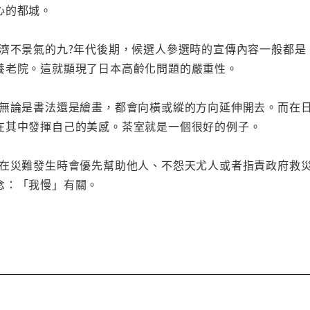
心的都城。
經濟不景氣的九?年代後期，候選人參選時的宣傳內容一般都
養老院。這就顯現了日本高齡化問題的嚴重性。
術無論是書法還是繪畫，都會向橫或縱的方向延伸開去。而在
在其中發揮自己的美感。茶室就是一個很好的例子。
人在災難發生時會優先幫助他人、不怨天尤人或者指責政府救
念：「我慢」有關。