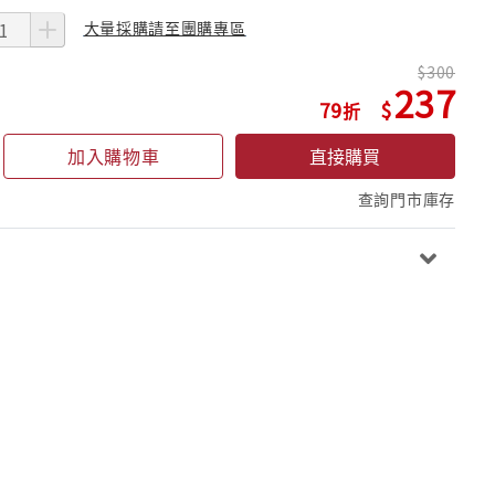
大量採購請至團購專區
300
237
79
加入購物車
直接購買
查詢門市庫存