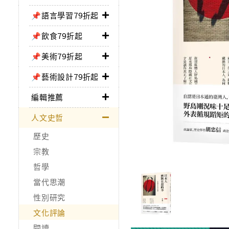
📌語言學習79折起
📌飲食79折起
📌美術79折起
📌藝術設計79折起
編輯推薦
人文史哲
歷史
宗教
哲學
當代思潮
性別研究
文化評論
閱讀