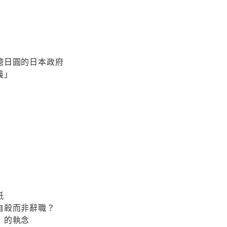
億日圓的日本政府
義」
紙
自殺而非辭職？
」的執念