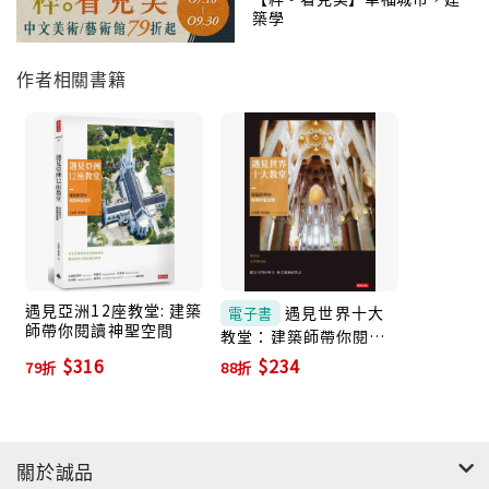
築學
作者相關書籍
遇見亞洲12座教堂: 建築
遇見世界十大
電子書
師帶你閱讀神聖空間
教堂：建築師帶你閱讀
神聖空間 (電子書)
$316
$234
79折
88折
關於誠品