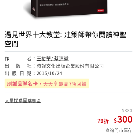
遇見世界十大教堂: 建築師帶你閱讀神聖
空間
作
者：
王裕華/ 蔡清徽
出
版
社：
時報文化出版企業股份有限公司
出
版
日
期：
2015/10/24
刷
誠品聯名卡
，天天享最高7%回饋
大量採購團購專區
380
300
79
查詢門市庫存