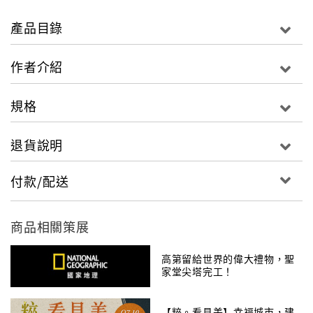
一般談論教堂，或從聖經神學切入，或依循西方建築歷
史的傳統來討論風格，本書則將教堂視為神人相遇的橋
產品目錄
梁、個人和群體融合的場所，採取聖經與建築歷史的雙
軌閱讀，透過世界十大教堂的解讀，深入教堂與不同時
作者介紹
代的文化和思想底蘊，並瞭解這些神聖空間是如何真切
地與人們交流。
規格
本書以歷史進程分為「古典」和「現代」兩大部分，涵
退貨說明
蓋聖蘇菲亞大教堂、西敏寺、巴黎聖母院、聖家堂、聖
彼得大教堂、柯比意的拉特瑞修道院＆廊香教堂、美國
付款/配送
空軍官校卡達小教堂、水晶教堂、安藤忠雄的「風、
光、水」教堂三部曲和和千禧教堂等橫跨各時期的教堂
建築，每座教堂皆附建築基本資料、平面與立面透視
商品相關策展
圖，以及建築師小檔案，透過建築師專業的導覽與解
讀，讓讀者能夠全方位感受大教堂的深度和真諦。
高第留給世界的偉大禮物，聖
家堂尖塔完工！
【粹。看見美】幸福城市，建