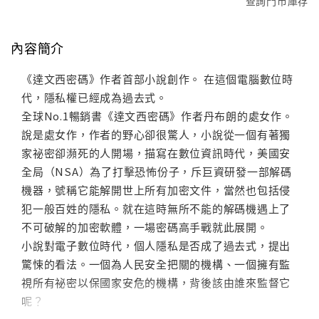
查詢門市庫存
內容簡介
《達文西密碼》作者首部小說創作。 在這個電腦數位時
代，隱私權已經成為過去式。
全球No.1暢銷書《達文西密碼》作者丹布朗的處女作。
說是處女作，作者的野心卻很驚人，小說從一個有著獨
家祕密卻瀕死的人開場，描寫在數位資訊時代，美國安
全局（NSA）為了打擊恐怖份子，斥巨資研發一部解碼
機器，號稱它能解開世上所有加密文件，當然也包括侵
犯一般百姓的隱私。就在這時無所不能的解碼機遇上了
不可破解的加密軟體，一場密碼高手戰就此展開。
小說對電子數位時代，個人隱私是否成了過去式，提出
驚悚的看法。一個為人民安全把關的機構、一個擁有監
視所有祕密以保國家安危的機構，背後該由誰來監督它
呢？