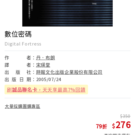
數位密碼
Digital Fortress
作
者：
丹．布朗
譯
者：
宋瑛堂
出
版
社：
時報文化出版企業股份有限公司
出
版
日
期：
2005/07/24
刷
誠品聯名卡
，天天享最高7%回饋
大量採購團購專區
350
276
79