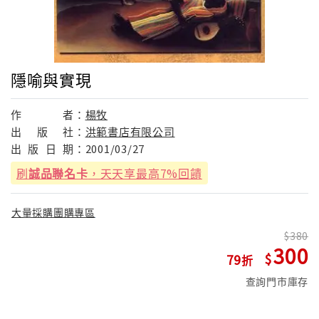
隱喻與實現
作
者：
楊牧
出
版
社：
洪範書店有限公司
出
版
日
期：
2001/03/27
刷
誠品聯名卡
，天天享最高7%回饋
大量採購團購專區
380
300
79
查詢門市庫存