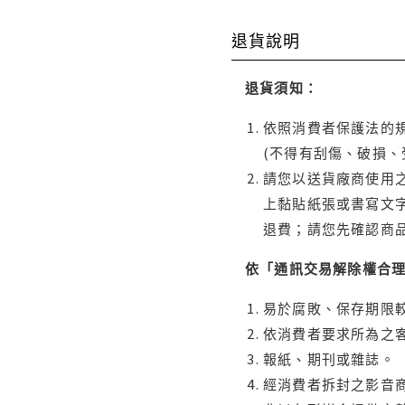
退貨說明
退貨須知：
依照消費者保護法的規
(不得有刮傷、破損、
請您以送貨廠商使用
上黏貼紙張或書寫文
退費；請您先確認商
依「通訊交易解除權合
易於腐敗、保存期限較
依消費者要求所為之客
報紙、期刊或雜誌。
經消費者拆封之影音