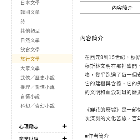
日本文學
內容簡介
韓國文學
詩
其他類型
內容簡介
自然文學
飲食文學
在西元8到15世紀，穆
旅行文學
穆斯林文明在那裡盛開
大眾文學
喚，幾乎跑遍了每一個
武俠／歷史小說
它的建樹與含義、它的
推理／驚悚小說
的文明和血淚斑斑的歷
言情小說
科幻／奇幻小說
《鮮花的廢墟》是一部
次深刻的文化苦旅，百
心理勵志
■作者簡介
商業財經