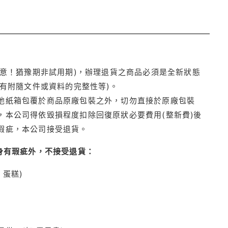
注意！猶豫期非試用期)，辦理退貨之商品必須是全新狀態
有附隨文件或資料的完整性等)。
他紙箱包覆於商品原廠包裝之外，切勿直接於原廠包裝
本公司得依毀損程度扣除回復原狀必要費用(整新費)後
瑕疵，本公司接受退貨。
身有瑕疵外，不接受退貨：
蛋糕)