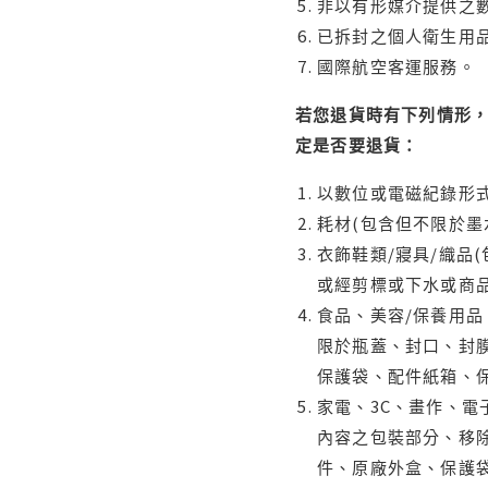
非以有形媒介提供之數
已拆封之個人衛生用品
國際航空客運服務。
若您退貨時有下列情形，
定是否要退貨：
以數位或電磁紀錄形式
耗材(包含但不限於墨
衣飾鞋類/寢具/織品
或經剪標或下水或商
食品、美容/保養用
限於瓶蓋、封口、封膜
保護袋、配件紙箱、
家電、3C、畫作、
內容之包裝部分、移除
件、原廠外盒、保護