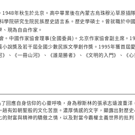
1948年秋生於北京。高中畢業後在內蒙古烏珠穆沁草原插隊
社會科學院研究生院民族歷史語言系。歷史學碩士。曾就職於中
學、現為自由作家。
協會。中國作家協會理事(全國委員)。北京作家協會副主席。
小說獎及若干屆全國少數民族文學創作獎。1995年獲首屆
河》、《一冊山河》、《誰是勝者》、《文明的入門》、《心
】為了回應自身信仰的心靈呼喚，身為穆斯林的張承志遠渡重
一趟有如朝聖般的文化苦旅。濃厚情感的文字，顯露出對歷史
化的財富與精神的驕傲之情，以及對當今霸權主義世界的批判