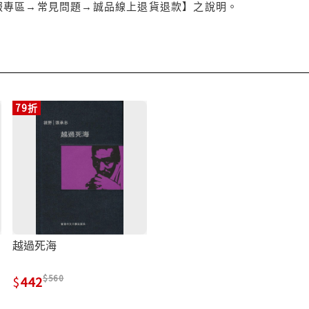
服專區→常見問題→誠品線上退貨退款】之說明。
79折
越過死海
560
442