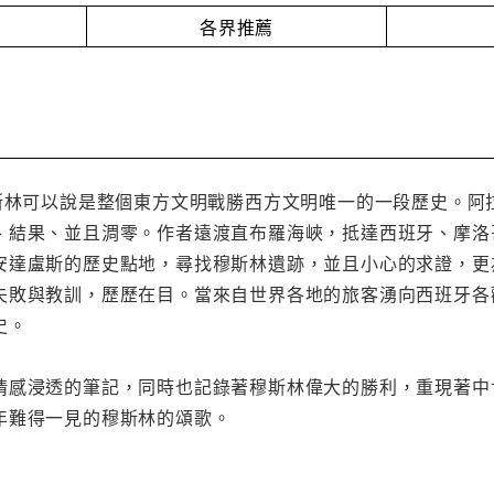
各界推薦
斯林可以說是整個東方文明戰勝西方文明唯一的一段歷史。阿拉伯人
、結果、並且淍零。作者遠渡直布羅海峽，抵達西班牙、摩洛
安達盧斯的歷史點地，尋找穆斯林遺跡，並且小心的求證，更
失敗與教訓，歷歷在目。當來自世界各地的旅客湧向西班牙各
史。
情感浸透的筆記，同時也記錄著穆斯林偉大的勝利，重現著中
年難得一見的穆斯林的頌歌。