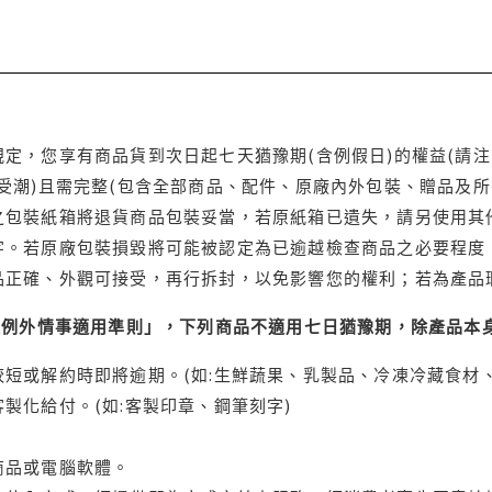
定，您享有商品貨到次日起七天猶豫期(含例假日)的權益(請
受潮)且需完整(包含全部商品、配件、原廠內外包裝、贈品及所
之包裝紙箱將退貨商品包裝妥當，若原紙箱已遺失，請另使用其
字。若原廠包裝損毀將可能被認定為已逾越檢查商品之必要程度，
品正確、外觀可接受，再行拆封，以免影響您的權利；若為產品
理例外情事適用準則」，下列商品不適用七日猶豫期，除產品本
短或解約時即將逾期。(如:生鮮蔬果、乳製品、冷凍冷藏食材、
製化給付。(如:客製印章、鋼筆刻字)
商品或電腦軟體。