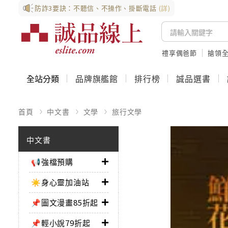
防詐3要訣：不聽信、不操作、掛斷電話
(詳)
禮享偶爸節
搶領全
全站分類
品牌旗艦館
排行榜
誠品選書
首頁
中文書
文學
旅行文學
中文書
📢強檔預購
☀️身心靈加油站
📌圖文漫畫85折起
📌輕小說79折起