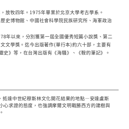
，放牧四年。1975年畢業於北京大學考古學系。
國歷史博物館、中國社會科學院民族研究所、海軍政治
1978年以來，分別獲第一屆全國優秀短篇小說獎、第二
愛文文學獎。迄今出版著作(單行本)約六十部，主要有
靈史》等，在台灣出版有《海騷》、《鞍的筆記》。
洋，抵達中世紀穆斯林文化開花結果的地點—安達盧斯
小心求證的態度，也強調摩爾文明戰勝西方的建樹與
。