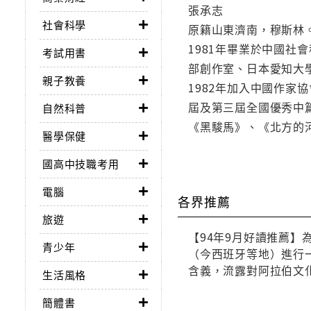
張承志
社會科學
原籍山東濟南，穆斯林。
1981年畢業於中國
考試用書
部創作室、日本愛知大
親子教養
1982年加入中國作家
屆及第三屆全國優秀中篇
自然科普
《黑駿馬》、《北方的
醫學保健
國高中技職考用
電腦
各界推薦
旅遊
【94年9月好讀推薦
青少年
（今西班牙等地）進行
含義，流露對阿拉伯文
生活風格
簡體書