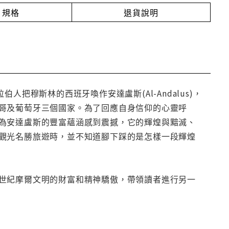
規格
退貨說明
把穆斯林的西班牙喚作安達盧斯(Al-Andalus)，
哥及葡萄牙三個國家。為了回應自身信仰的心靈呼
為安達盧斯的豐富蘊涵感到震撼，它的輝煌與黯滅、
觀光名勝旅遊時，並不知道腳下踩的是怎樣一段輝煌
世紀摩爾文明的財富和精神驕傲，帶領讀者進行另一