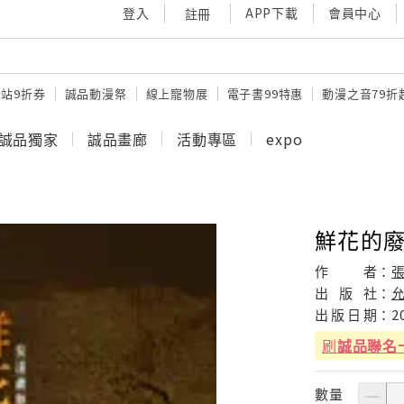
登入
APP下載
會員中心
註冊
站9折券
誠品動漫祭
線上寵物展
電子書99特惠
動漫之音79折
誠品獨家
誠品畫廊
活動專區
expo
鮮花的
作
者：
出
版
社：
出
版
日
期：
2
刷
誠品聯名
數量