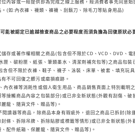
位內容或一經提供即為完成之線上服務，經消費者事先同意始提
。(如:內衣褲、襪類、褲襪、刮鬍刀、除毛刀等貼身用品)
可能被認定已逾越檢查商品之必要程度而須負擔為回復原狀必要
儲存或著作權相關之商品(包含但不限於CD、VCD、DVD、電
水匣、碳粉匣、紙張、筆類墨水、清潔劑補充包等)之商品包裝已
(包含但不限於衣褲、鞋子、襪子、泳裝、床單、被套、填充玩具
品有不可回復之髒污或磨損痕跡。
品、內衣褲等消耗性或個人衛生用品、商品銷售頁面上特別載明之
等接觸商品內容之包裝部分)或已非全新狀態(外觀有刮傷、破
保麗龍、隨貨文件、贈品等)。
電子閱讀器等商品，除商品本身有瑕疵外，退回之商品已拆封(除
封條、拆除吊牌、拆除貼膠或標籤等情形)或已非全新狀態(外
袋、配件紙箱、保麗龍、隨貨文件、贈品等)。